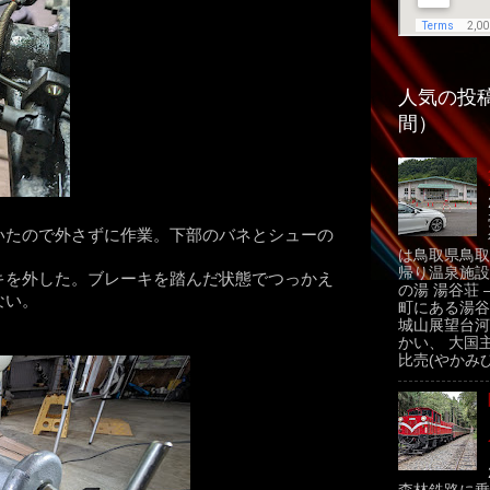
人気の投稿
間）
いたので外さずに作業。下部のバネとシューの
は鳥取県鳥取
帰り温泉施設
キを外した。ブレーキを踏んだ状態でつっかえ
の湯 湯谷荘 
ない。
町にある湯谷
城山展望台河
かい、 大国
比売(やかみひ