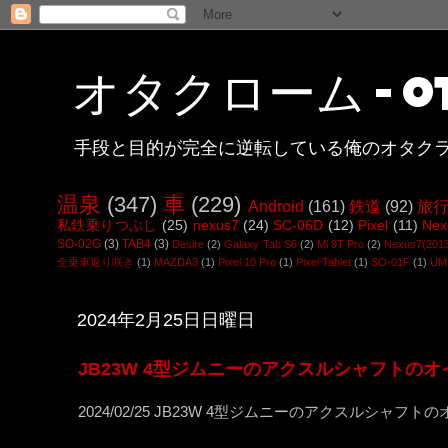
オタクローム - ot
手段と目的が完全に逆転している俺のオタク
温泉
(347)
車
(229)
Android
(161)
鉄道
(92)
旅
私鉄乗りつぶし
(25)
nexus7
(24)
SC-06D
(12)
Pixel
(11)
Nex
SO-02G
(3)
TAB4
(3)
Desire
(2)
Galaxy Tab S6
(2)
Mi 9T Pro
(2)
Nexus7(201
全乗車返り咲き
(1)
MAZDA3
(1)
Pixel 10 Pro
(1)
Pixel Tablet
(1)
SO-01F
(1)
UMI
2024年2月25日日曜日
JB23W 4型ジムニーのアクスルシャフトのオ
2024/02/25 JB23W 4型ジムニーのアクスルシャ