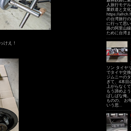
森林鉄路に乗
人旅行モデル
業鉄道と文化
https://afrch
の台湾旅行の
に行って思い
路の阿里山線
ために台湾ま.
っけえ！
ソン タイヤ
でタイヤ交換
ジムニーのタ
ぎて、4本目
上がらなくて
もう諦めよう
ばしばな俺。
ものの、 お
いう思...