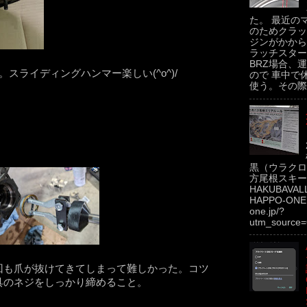
た。 最近の
のためクラッ
ジンがかから
ラッチスター
BRZ場合、運
ライディングハンマー楽しい(^o^)/
ので 車中で
使う。その際.
黒（ウラクロ
方尾根スキー場
HAKUBAVAL
HAPPO-ONE h
one.jp/?
utm_source=
回も爪が抜けてきてしまって難しかった。コツ
具のネジをしっかり締めること。