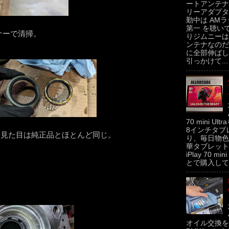
ートアンテナ
リーアダプタ
勤中は AMラ
第一 を聴い
ナーで清掃。
りジムニーは
ンテナなのだ
に全部伸ばし
引っかけて...
70 mini U
8インチタブ
。見た目は純正品とほとんど同じ。
り、毎日物色
華タブレットの
iPlay 70 m
とで購入してみた
オイル交換を