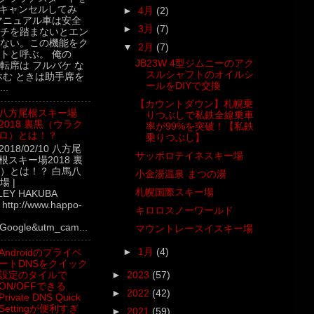
キャンセルしてみ
►
4月
(2)
マニュアル車は安全
►
3月
(7)
チを踏まないとエン
ない。この機能をク
▼
2月
(7)
トと呼ぶ。 俺の
JB23W 4型ジムニーのアク
転席は フルバケ な
スルシャフトのオイルシ
休む ときは助手席を
ールをDIYで交換
..
【カウントダウン】札幌乗
八方尾根スキー場
りつぶしで私鉄全線乗車
2018 裏黒（ウラク
率が99%を突破！【私鉄
ロ）とは！？
乗りつぶし】
2018/02/10 八方尾
サッポロテイネスキー場
根スキー場2018 裏
）とは！？ 白馬八
小金湯温泉 まつの湯
 |
札幌国際スキー場
LEY HAKUBA
ttp://www.happo-
キロロスノーワールド
Google&utm_cam...
マウントレースイスキー場
►
1月
(4)
Androidのプライベ
ートDNSをクイック
設定のタイルで
►
2023
(57)
ON/OFFできる
►
2022
(42)
Private DNS Quick
Settingが便利すぎ
►
2021
(59)