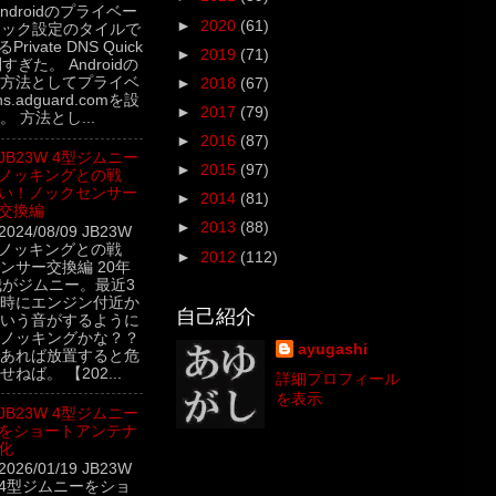
5 Androidのプライベー
►
2020
(61)
イック設定のタイルで
rivate DNS Quick
►
2019
(71)
利すぎた。 Androidの
方法としてプライベ
►
2018
(67)
.adguard.comを設
►
2017
(79)
 方法とし...
►
2016
(87)
JB23W 4型ジムニー
►
2015
(97)
ノッキングとの戦
い！ノックセンサー
►
2014
(81)
交換編
►
2013
(88)
2024/08/09 JB23W
 ノッキングとの戦
►
2012
(112)
ンサー交換編 20年
我がジムニー。最近3
時にエンジン付近か
自己紹介
いう音がするように
ノッキングかな？？
ayugashi
あれば放置すると危
ねば。 【202...
詳細プロフィール
を表示
JB23W 4型ジムニー
をショートアンテナ
化
2026/01/19 JB23W
4型ジムニーをショ