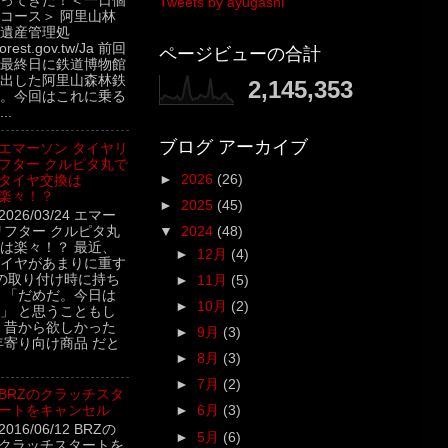
ってきた！＜一日個
Tweets by ayugashi
コース＞ 阿里山林
遺産管理処
.forest.gov.tw/Ja 前回
ページビューの合計
最終日に鉄道博物館
出した阿里山森林鉄
2,145,353
。今回はこれに乗る
..
ブログ アーカイブ
エマーソン タイヤリ
フター クルピタ丸で
►
2026
(26)
タイヤ交換は
楽々！？
►
2025
(45)
2026/03/24 エマー
リフター クルピタ丸
▼
2024
(48)
は楽々！？ 最近、
►
12月
(4)
イヤがあまりに重す
の取り付け時に持ち
►
11月
(5)
 「だめだ。今日は
►
10月
(2)
」 と思うこともし
 昔から欲しかった
►
9月
(3)
年寄り向け商品 だと
►
8月
(3)
►
7月
(2)
BRZのクラッチスタ
ートをキャンセル
►
6月
(3)
2016/06/12 BRZの
►
5月
(6)
クラッチスタートを