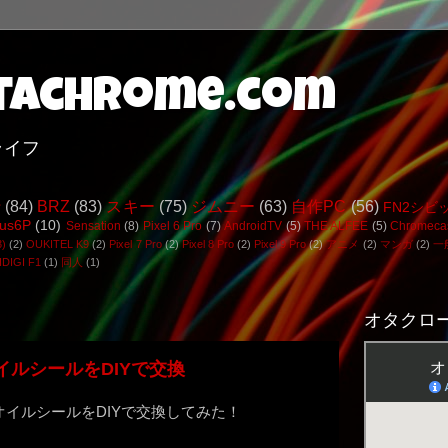
achrome.com
ライフ
行
(84)
BRZ
(83)
スキー
(75)
ジムニー
(63)
自作PC
(56)
FN2シビ
us6P
(10)
Sensation
(8)
Pixel 6 Pro
(7)
AndroidTV
(5)
THE ALFEE
(5)
Chromeca
3)
(2)
OUKITEL K9
(2)
Pixel 7 Pro
(2)
Pixel 8 Pro
(2)
Pixel 9 Pro
(2)
アニメ
(2)
マンガ
(2)
一
DIGI F1
(1)
同人
(1)
オタクロー
イルシールをDIYで交換
フトのオイルシールをDIYで交換してみた！