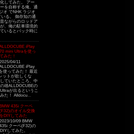
化してみた。 アー
ーを自称する俺。通
ジオ でNHK ラジオ
ている。 御存知の通
昔ながらのロッドア
が、俺の駐車環境的
ているとバック時に
ALLDOCUBE iPlay
70 mini Ultraを使っ
てみた！
2025/04/11
ALLDOCUBE iPlay
ltraを使ってみた！ 最近
レットが欲しくな
していたところ、中
雄ALLDOCUBEの
ini Ultraが出るというこ
！ Alldocu...
BMW 435i クーペ
(F32)のオイル交換
をDIYしてみた
2023/10/09 BMW
435i クーペ(F32)の
DIYしてみた。