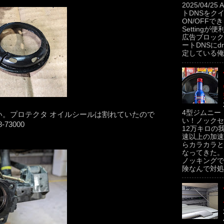
2025/04/2
トDNSをク
ON/OFFできるP
Settingが便
広告ブロック
ートDNSにdns
定している俺。
4型ジムニー
。プロテクタ オイルシールは割れていたので
い！ノックセ
3000
12万キロの
速以上の加速
らカラカラと
なってきた。
ノッキングで
険なんで対処せ