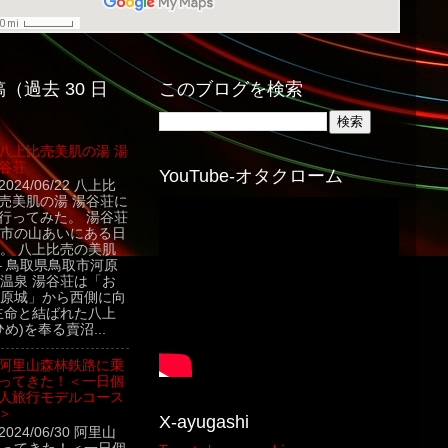
（過去 30 日
このブログを検索
八上比売美肌の湯 湯
谷荘
YouTube-オタクローム
2024/06/22 八上比
売美肌の湯 湯谷荘に
行ってみた。 湯谷荘
市の山あいにある日
。 八上比売の美肌
– 鳥取県鳥取市河原
温泉 湯谷荘は「お
原城」から西側に向
主命と結ばれた八上
め)を奉る賣沼...
阿里山森林鉄路に乗
ってきた！＜一日個
人旅行モデルコース
＞
X-ayugashi
2024/06/30 阿里山