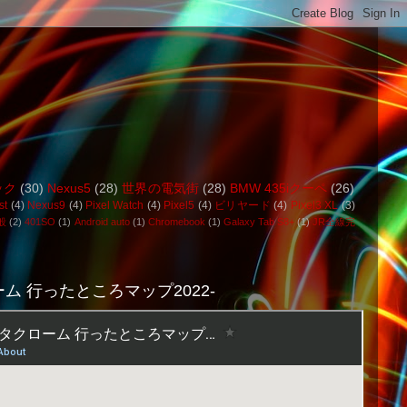
ック
(30)
Nexus5
(28)
世界の電気街
(28)
BMW 435iクーペ
(26)
st
(4)
Nexus9
(4)
Pixel Watch
(4)
Pixel5
(4)
ビリヤード
(4)
Pixel3 XL
(3)
般
(2)
401SO
(1)
Android auto
(1)
Chromebook
(1)
Galaxy Tab S8+
(1)
JR全線完
ム 行ったところマップ2022-