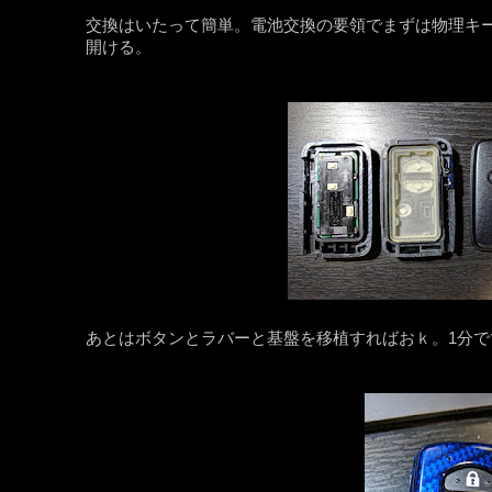
交換はいたって簡単。電池交換の要領でまずは物理キ
開ける。
あとはボタンとラバーと基盤を移植すればおｋ。1分で