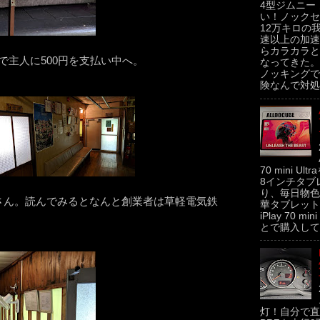
4型ジムニー
い！ノックセ
12万キロの
速以上の加速
らカラカラと
トで主人に500円を支払い中へ。
なってきた。
ノッキングで
険なんで対処せ
70 mini U
8インチタブ
り、毎日物色
さん。読んでみるとなんと創業者は草軽電気鉄
華タブレットの
iPlay 70 m
とで購入してみた
灯！自分で直