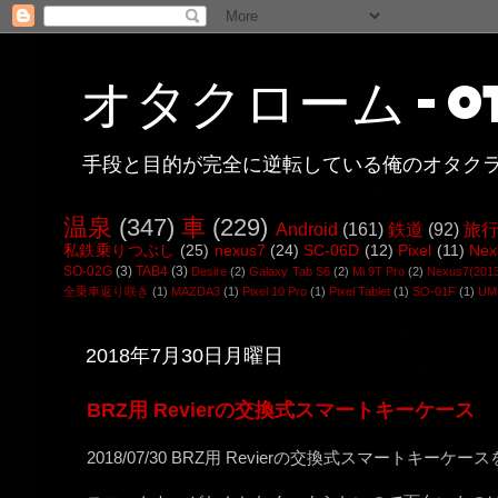
オタクローム - ot
手段と目的が完全に逆転している俺のオタク
温泉
(347)
車
(229)
Android
(161)
鉄道
(92)
旅
私鉄乗りつぶし
(25)
nexus7
(24)
SC-06D
(12)
Pixel
(11)
Nex
SO-02G
(3)
TAB4
(3)
Desire
(2)
Galaxy Tab S6
(2)
Mi 9T Pro
(2)
Nexus7(201
全乗車返り咲き
(1)
MAZDA3
(1)
Pixel 10 Pro
(1)
Pixel Tablet
(1)
SO-01F
(1)
UMI
2018年7月30日月曜日
BRZ用 Revierの交換式スマートキーケース
2018/07/30 BRZ用 Revierの交換式スマートキーケ