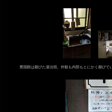
豊国館は鄙びた湯治宿。外観も内部もとにかく鄙びて