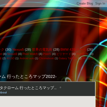
ック
(30)
Nexus5
(28)
世界の電気街
(28)
BMW 435iクーペ
(26)
st
(4)
Nexus9
(4)
Pixel Watch
(4)
Pixel5
(4)
ビリヤード
(4)
Pixel3 XL
(3)
般
(2)
401SO
(1)
Android auto
(1)
Chromebook
(1)
Galaxy Tab S8+
(1)
JR全線完
ム 行ったところマップ2022-