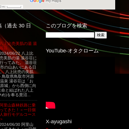
（過去 30 日
このブログを検索
八上比売美肌の湯 湯
谷荘
YouTube-オタクローム
2024/06/22 八上比
売美肌の湯 湯谷荘に
行ってみた。 湯谷荘
市の山あいにある日
。 八上比売の美肌
– 鳥取県鳥取市河原
温泉 湯谷荘は「お
原城」から西側に向
主命と結ばれた八上
め)を奉る賣沼...
阿里山森林鉄路に乗
ってきた！＜一日個
人旅行モデルコース
＞
X-ayugashi
2024/06/30 阿里山