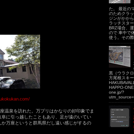
た。 最近の
のためクラッ
ジンがかから
ラッチスター
BRZ場合、運
ので 車中で
使う。その際.
黒（ウラクロ
方尾根スキー場
HAKUBAVAL
HAPPO-ONE h
one.jp/?
utm_source=
oukokukan.com/
万座温泉を訪れた。万プリはかなりの好印象でま
岐阜に引っ越したこともあり、足が遠のいてい
んか万座というと群馬県だし遠い感じがするの