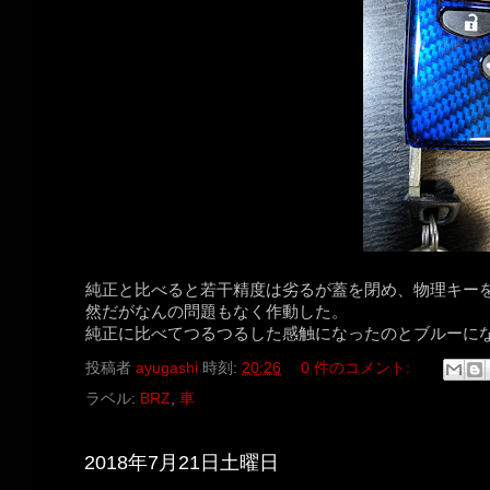
純正と比べると若干精度は劣るが蓋を閉め、物理キー
然だがなんの問題もなく作動した。
純正に比べてつるつるした感触になったのとブルーになっ
投稿者
ayugashi
時刻:
20:26
0 件のコメント:
ラベル:
BRZ
,
車
2018年7月21日土曜日