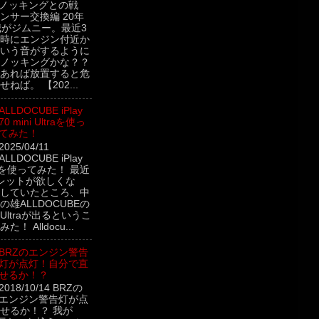
 ノッキングとの戦
ンサー交換編 20年
我がジムニー。最近3
時にエンジン付近か
いう音がするように
ノッキングかな？？
あれば放置すると危
ねば。 【202...
ALLDOCUBE iPlay
70 mini Ultraを使っ
てみた！
2025/04/11
ALLDOCUBE iPlay
ltraを使ってみた！ 最近
レットが欲しくな
していたところ、中
雄ALLDOCUBEの
ini Ultraが出るというこ
！ Alldocu...
BRZのエンジン警告
灯が点灯！自分で直
せるか！？
2018/10/14 BRZの
エンジン警告灯が点
せるか！？ 我が