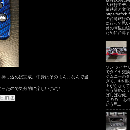
森林鉄路に乗
人旅行モデル
業鉄道と文化
https://afrch
の台湾旅行の
に行って思い
路の阿里山線
ために台湾ま.
ソン タイヤ
でタイヤ交換
ジムニーのタ
を挿し込めば完成。中身はそのまんまなんで当
ぎて、4本目
上がらなくて
たので気分的に楽しい(^o^)/
もう諦めよう
ばしばな俺。
ものの、 お
いう思...