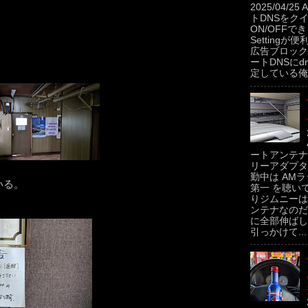
2025/04/2
トDNSをク
ON/OFFできるP
Settingが便
広告ブロック
ートDNSにdns
定している俺。
ートアンテナ
リーアダプタ
勤中は AMラ
いる。
第一 を聴い
りジムニーは
ンテナなのだ
に全部伸ばし
引っかけて...