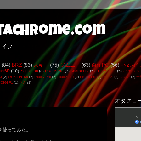
achrome.com
ライフ
行
(84)
BRZ
(83)
スキー
(75)
ジムニー
(63)
自作PC
(56)
FN2シビ
us6P
(10)
Sensation
(8)
Pixel 6 Pro
(7)
AndroidTV
(5)
THE ALFEE
(5)
Chromeca
3)
(2)
OUKITEL K9
(2)
Pixel 7 Pro
(2)
Pixel 8 Pro
(2)
Pixel 9 Pro
(2)
アニメ
(2)
マンガ
(2)
一
DIGI F1
(1)
同人
(1)
オタクロー
ースを使ってみた。