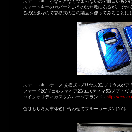
スマートキーがなんとなくつまらないので面白いもの
スマートキーのカバーというのは無数にあるが、でか
るのは嫌なので交換式のこの製品を使ってみることに
スマートキーケース 交換式 -プリウス30/プリウスα/アクア
ファード20/ヴェルファイア20/エスティマ50/ノア・ヴォクシー
ハイクオリティカスタムパーツブランド -
https://revier
色はもちろん車体色に合わせてブルーカーボン(^o^)/