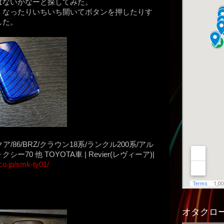
はないかなーと探してみた。
くなったりいちいち開いてボタンを押したりす
した。
/86/BRZ/クラウン18系/ランクル200系/アル
70 他 TOYOTA車 | Revier(レヴィーア)|
.co.jp/smk-ty01/
オタクロー