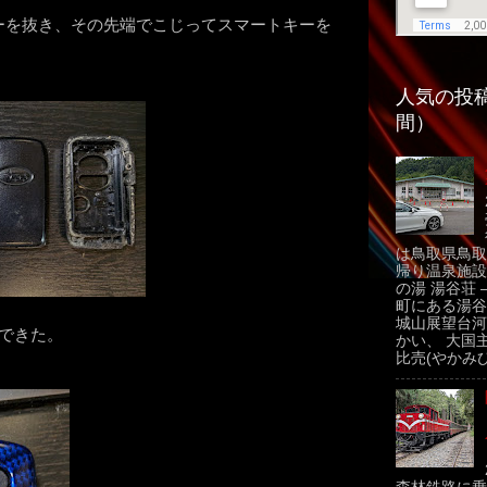
ーを抜き、その先端でこじってスマートキーを
人気の投稿
間）
は鳥取県鳥取
帰り温泉施設
の湯 湯谷荘 
町にある湯谷
城山展望台河
できた。
かい、 大国
比売(やかみひ