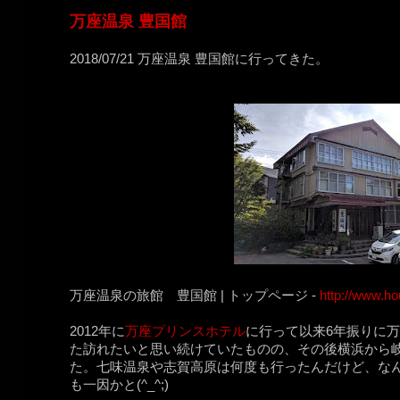
万座温泉 豊国館
2018/07/21 万座温泉 豊国館に行ってきた。
万座温泉の旅館 豊国館 | トップページ -
http://www.h
2012年に
万座プリンスホテル
に行って以来6年振りに
た訪れたいと思い続けていたものの、その後横浜から
た。七味温泉や志賀高原は何度も行ったんだけど、な
も一因かと(^_^;)