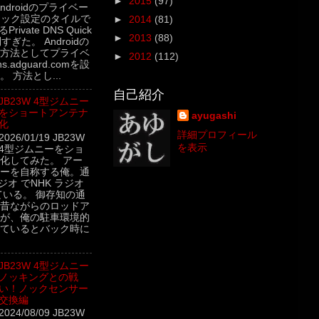
►
2015
(97)
5 Androidのプライベー
イック設定のタイルで
►
2014
(81)
rivate DNS Quick
►
2013
(88)
利すぎた。 Androidの
方法としてプライベ
►
2012
(112)
.adguard.comを設
 方法とし...
自己紹介
JB23W 4型ジムニー
をショートアンテナ
ayugashi
化
詳細プロフィール
2026/01/19 JB23W
を表示
4型ジムニーをショ
化してみた。 アー
ーを自称する俺。通
ジオ でNHK ラジオ
ている。 御存知の通
昔ながらのロッドア
が、俺の駐車環境的
ているとバック時に
JB23W 4型ジムニー
ノッキングとの戦
い！ノックセンサー
交換編
2024/08/09 JB23W