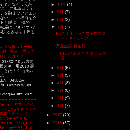
キャンセルしてみ
►
10月
(4)
マニュアル車は安全
►
9月
(7)
チを踏まないとエン
ない。この機能をク
►
8月
(2)
トと呼ぶ。 俺の
▼
7月
(3)
転席は フルバケ な
休む ときは助手席を
BRZ用 Revierの交換式スマ
..
ートキーケース
万座温泉 豊国館
八方尾根スキー場
2018 裏黒（ウラク
半田天然温泉 ごんぎつねの
ロ）とは！？
湯
2018/02/10 八方尾
根スキー場2018 裏
►
6月
(5)
）とは！？ 白馬八
►
5月
(5)
 |
LEY HAKUBA
►
4月
(8)
ttp://www.happo-
►
3月
(5)
Google&utm_cam...
►
2月
(9)
Androidのプライベ
►
1月
(7)
ートDNSをクイック
設定のタイルで
►
2017
(79)
ON/OFFできる
►
2016
(87)
Private DNS Quick
Settingが便利すぎ