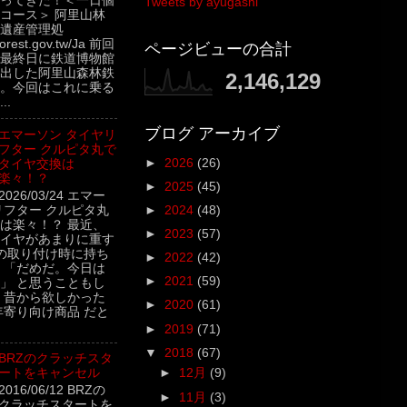
ってきた！＜一日個
Tweets by ayugashi
コース＞ 阿里山林
遺産管理処
.forest.gov.tw/Ja 前回
ページビューの合計
最終日に鉄道博物館
出した阿里山森林鉄
2,146,129
。今回はこれに乗る
..
ブログ アーカイブ
エマーソン タイヤリ
フター クルピタ丸で
►
2026
(26)
タイヤ交換は
楽々！？
►
2025
(45)
2026/03/24 エマー
リフター クルピタ丸
►
2024
(48)
は楽々！？ 最近、
►
2023
(57)
イヤがあまりに重す
の取り付け時に持ち
►
2022
(42)
 「だめだ。今日は
►
2021
(59)
」 と思うこともし
 昔から欲しかった
►
2020
(61)
年寄り向け商品 だと
►
2019
(71)
▼
2018
(67)
BRZのクラッチスタ
ートをキャンセル
►
12月
(9)
2016/06/12 BRZの
►
11月
(3)
クラッチスタートを