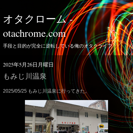
オタクローム -
otachrome.com
手段と目的が完全に逆転している俺のオタクライフ
2025年5月26日月曜日
もみじ川温泉
2025/05/25 もみじ川温泉に行ってきた。