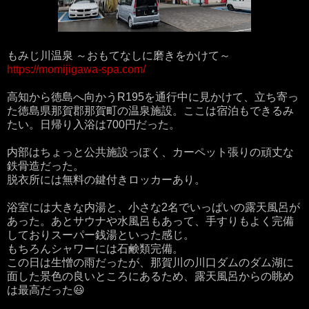
もみじ川温泉 ～おもてなしに磨きをかけて～
https://momijigawa-spa.com/
高知から徳島へ向かうR195を通行中に見かけて、立ち寄っ
た徳島県那賀郡那賀町の温泉施設。ここは宿泊もできるみ
たい。日帰り入浴は700円だった。
内部はちょっと公共施設っぽく、カーペット張りの頑丈な
鉄骨造だった。
脱衣所には無料の鍵付きロッカーあり。
浴室には大きな内湯と、小さな2名でいっぱいの露天風呂が
あった。あとサウナや水風呂もあって、手すりもよく完備
しておりスーパー銭湯といった感じ。
もちろんシャワーには石鹸類完備。
この日は生憎の雨だったが、那賀川の川口ダムのダム湖に
面した景色の良いところにあるため、露天風呂からの眺め
は最高だった😃