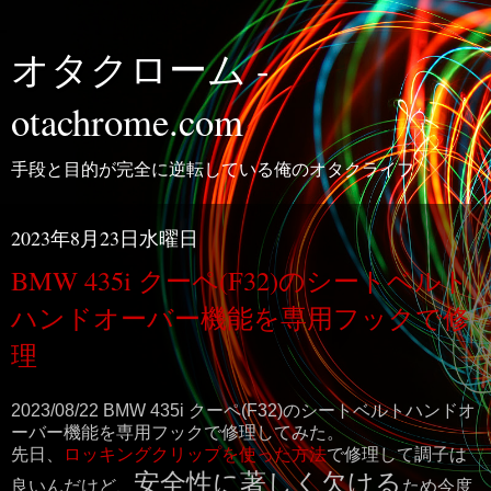
オタクローム -
otachrome.com
手段と目的が完全に逆転している俺のオタクライフ
2023年8月23日水曜日
BMW 435i クーペ(F32)のシートベルト
ハンドオーバー機能を専用フックで修
理
2023/08/22 BMW 435i クーペ(F32)のシートベルトハンドオ
ーバー機能を専用フックで修理してみた。
先日、
ロッキングクリップを使った方法
で修理して調子は
安全性に著しく欠ける
良いんだけど、
ため今度