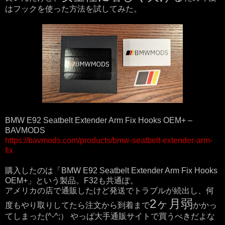
はフックを使った方法を試してみた。
BMW E92 Seatbelt Extender Arm Fix Hooks OEM+ –
BAVMODS
https://bavmods.com/products/bmw-seatbelt-extender-arm-
fix
購入したのは「BMW E92 Seatbelt Extender Arm Fix Hooks
OEM+」という製品。F32も共通ぽ。
アメリカの店で通販したけど発送でトラブルが続出し、何
2ヶ月弱
度もやり取りしてたら注文から到着まで
かかっ
てしまった(^-^;） やっぱ大手通販サイトで買うべきだよな