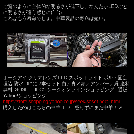
ご覧のように全体的な明るさが低下し、なんだかLEDごと
に明るさが違う感じに(^-^;）
これはもう寿命でしょ。中華製品の寿命は短い。
ホークアイ クリアレンズ LED スポットライト ボルト固定
埋込 防水 DIYに 2本セット 白／青／赤／アンバー／緑 送料
無料 :SOSET-HEC5:シークオンラインショッピング - 通販 -
Yahoo!ショッピング
https://store.shopping.yahoo.co.jp/seek/soset-hec5.html
購入したのはこちらの中華LED。懲りずにまた中華！ｗ