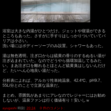
浴室は大きな内湯がひとつだけ。ジェットや寝湯ができる
ところもあった。さすがに手すりはしっかりついていてバ
リアは小さい。
洗い場にはボディーソープのみ設置。シャワーもあった。
湯は無色透明。注ぎ口からは硫黄の香りのするぬるい湯が
注ぎ込まれていた。なのでどうやら循環加温してるみた
い。まあ注ぎ口を離れるとほとんど硫黄臭はしないんだけ
ど、たいへん心地良い湯だった。
分析表によれば、アルカリ性単純温泉、42.4℃、pH9.7、
55L/分とのことで立派な温泉だ。
まとめ。雰囲気があまりにアレなのでレジャーにはお勧め
しないが、温泉ファンは行く価値有り！安いしｗ
ayugashi
時刻:
20:24
0 件のコメント: