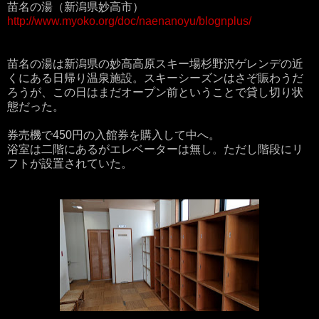
苗名の湯（新潟県妙高市）
http://www.myoko.org/doc/naenanoyu/blognplus/
苗名の湯は新潟県の妙高高原スキー場杉野沢ゲレンデの近
くにある日帰り温泉施設。スキーシーズンはさぞ賑わうだ
ろうが、この日はまだオープン前ということで貸し切り状
態だった。
券売機で450円の入館券を購入して中へ。
浴室は二階にあるがエレベーターは無し。ただし階段にリ
フトが設置されていた。