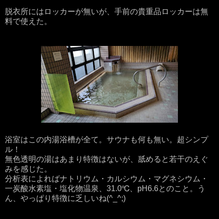
脱衣所にはロッカーが無いが、手前の貴重品ロッカーは無
料で使えた。
浴室はこの内湯浴槽が全て。サウナも何も無い。超シンプ
ル！
無色透明の湯はあまり特徴はないが、舐めると若干のえぐ
みを感じた。
分析表によればナトリウム・カルシウム・マグネシウム・
一炭酸水素塩・塩化物温泉、31.0℃、pH6.6とのこと。う
ん、やっぱり特徴に乏しいね(^_^;)