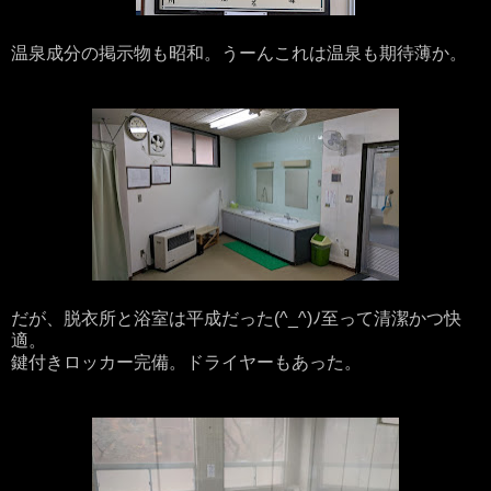
温泉成分の掲示物も昭和。うーんこれは温泉も期待薄か。
だが、脱衣所と浴室は平成だった(^_^)ﾉ至って清潔かつ快
適。
鍵付きロッカー完備。ドライヤーもあった。