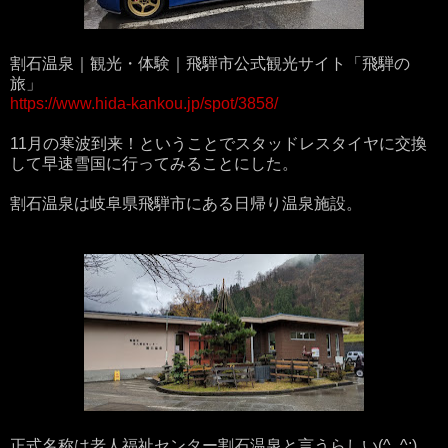
割石温泉｜観光・体験｜飛騨市公式観光サイト「飛騨の
旅」
https://www.hida-kankou.jp/spot/3858/
11月の寒波到来！ということでスタッドレスタイヤに交換
して早速雪国に行ってみることにした。
割石温泉は岐阜県飛騨市にある日帰り温泉施設。
正式名称は老人福祉センター割石温泉と言うらしい(^_^;)