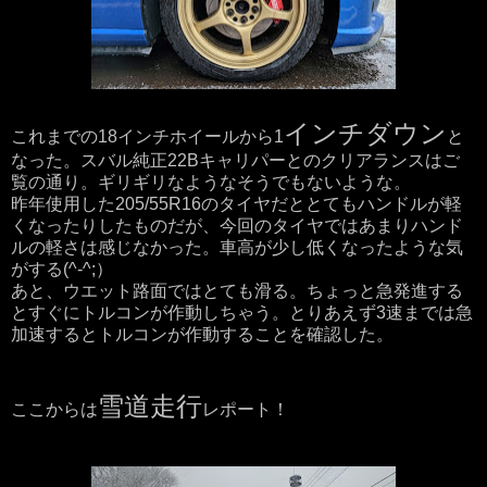
インチダウン
これまでの18インチホイールから1
と
なった。スバル純正22Bキャリパーとのクリアランスはご
覧の通り。ギリギリなようなそうでもないような。
昨年使用した205/55R16のタイヤだととてもハンドルが軽
くなったりしたものだが、今回のタイヤではあまりハンド
ルの軽さは感じなかった。車高が少し低くなったような気
がする(^-^;）
あと、ウエット路面ではとても滑る。ちょっと急発進する
とすぐにトルコンが作動しちゃう。とりあえず3速までは急
加速するとトルコンが作動することを確認した。
雪道走行
ここからは
レポート！