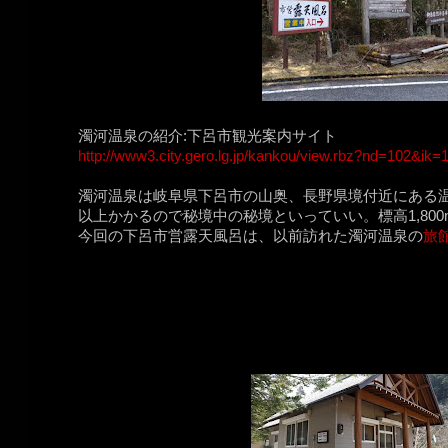
濁河温泉の紹介:下呂市観光案内サイト
http://www3.city.gero.lg.jp/kankou/view.rbz?nd=102&
濁河温泉は岐阜県下呂市の山奥、長野県境付近にある
以上かかるので秘境中の秘境といっていい。標高1,80
今回の下呂市営露天風呂は、以前訪れた濁河温泉の
旅