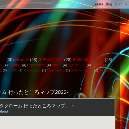
ック
(30)
Nexus5
(28)
世界の電気街
(28)
BMW 435iクーペ
(26)
st
(4)
Nexus9
(4)
Pixel Watch
(4)
Pixel5
(4)
ビリヤード
(4)
Pixel3 XL
(3)
般
(2)
401SO
(1)
Android auto
(1)
Chromebook
(1)
Galaxy Tab S8+
(1)
JR全線完
ム 行ったところマップ2022-