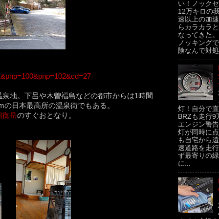
い！ノックセ
12万キロの
速以上の加速
らカラカラと
なってきた。
ノッキングで
険なんで対処せ
ik=1&pnp=100&pnp=102&cd=27
温泉地。下呂や木曽福島などの都市からは1時間
0mの日本最高所の温泉街でもある。
灯！自分で直
館御岳
のすぐおとなり。
BRZも走行
エンジン警告
灯が同時に点灯
も自宅から遠
速道路を走行中
ず最寄りの緑
に...