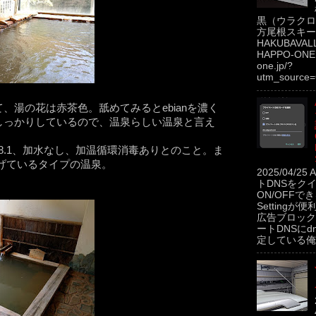
黒（ウラクロ
方尾根スキー場
HAKUBAVAL
HAPPO-ONE h
one.jp/?
utm_source=
湯の花は赤茶色。舐めてみるとebianを濃く
しっかりしているので、温泉らしい温泉と言え
H8.1、加水なし、加温循環消毒ありとのこと。ま
上げているタイプの温泉。
2025/04/2
トDNSをク
ON/OFFできるP
Settingが便
広告ブロック
ートDNSにdns
定している俺。