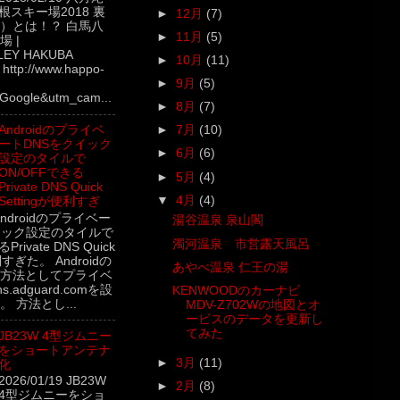
根スキー場2018 裏
►
12月
(7)
）とは！？ 白馬八
►
11月
(5)
 |
LEY HAKUBA
►
10月
(11)
ttp://www.happo-
►
9月
(5)
Google&utm_cam...
►
8月
(7)
Androidのプライベ
►
7月
(10)
ートDNSをクイック
►
6月
(6)
設定のタイルで
ON/OFFできる
►
5月
(4)
Private DNS Quick
▼
4月
(4)
Settingが便利すぎ
5 Androidのプライベー
湯谷温泉 泉山閣
イック設定のタイルで
濁河温泉 市営露天風呂
rivate DNS Quick
利すぎた。 Androidの
あやべ温泉 仁王の湯
方法としてプライベ
.adguard.comを設
KENWOODのカーナビ
 方法とし...
MDV-Z702Wの地図とオ
ービスのデータを更新し
てみた
JB23W 4型ジムニー
をショートアンテナ
►
3月
(11)
化
2026/01/19 JB23W
►
2月
(8)
4型ジムニーをショ