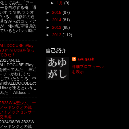
►
1月
(9)
化してみた。 アー
ーを自称する俺。通
ジオ でNHK ラジオ
►
2015
(97)
ている。 御存知の通
►
2014
(81)
昔ながらのロッドア
が、俺の駐車環境的
►
2013
(88)
ているとバック時に
►
2012
(112)
ALLDOCUBE iPlay
自己紹介
70 mini Ultraを使っ
てみた！
ayugashi
2025/04/11
ALLDOCUBE iPlay
詳細プロフィール
ltraを使ってみた！ 最近
を表示
レットが欲しくな
していたところ、中
雄ALLDOCUBEの
ini Ultraが出るというこ
！ Alldocu...
JB23W 4型ジムニー
ノッキングとの戦
い！ノックセンサー
交換編
2024/08/09 JB23W
 ノッキングとの戦