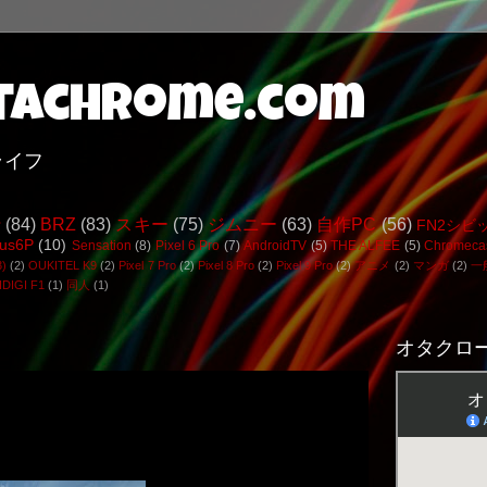
achrome.com
ライフ
行
(84)
BRZ
(83)
スキー
(75)
ジムニー
(63)
自作PC
(56)
FN2シビ
us6P
(10)
Sensation
(8)
Pixel 6 Pro
(7)
AndroidTV
(5)
THE ALFEE
(5)
Chromeca
3)
(2)
OUKITEL K9
(2)
Pixel 7 Pro
(2)
Pixel 8 Pro
(2)
Pixel 9 Pro
(2)
アニメ
(2)
マンガ
(2)
一
DIGI F1
(1)
同人
(1)
オタクロー