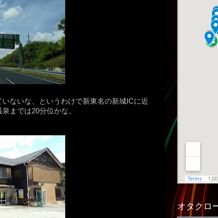
いないな、というわけで新東名の新城ICに近
泉までは20分位かな。
オタクロー