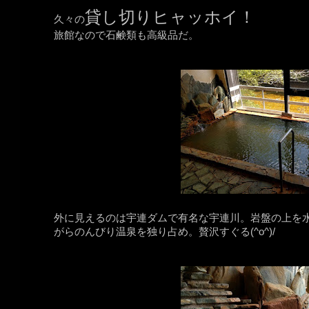
貸し切りヒャッホイ！
久々の
旅館なので石鹸類も高級品だ。
外に見えるのは宇連ダムで有名な宇連川。岩盤の上を
がらのんびり温泉を独り占め。贅沢すぐる(^o^)/