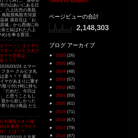
行ってみた。 湯谷荘
Tweets by ayugashi
市の山あいにある日
。 八上比売の美肌
– 鳥取県鳥取市河原
ページビューの合計
温泉 湯谷荘は「お
原城」から西側に向
2,148,303
主命と結ばれた八上
め)を奉る賣沼...
ブログ アーカイブ
エマーソン タイヤリ
フター クルピタ丸で
►
2026
(26)
タイヤ交換は
楽々！？
►
2025
(45)
2026/03/24 エマー
リフター クルピタ丸
►
2024
(48)
は楽々！？ 最近、
►
2023
(57)
イヤがあまりに重す
の取り付け時に持ち
►
2022
(42)
 「だめだ。今日は
►
2021
(59)
」 と思うこともし
 昔から欲しかった
►
2020
(61)
年寄り向け商品 だと
►
2019
(71)
►
2018
(67)
八方尾根スキー場
2018 裏黒（ウラク
►
2017
(79)
ロ）とは！？
▼
2016
(87)
2018/02/10 八方尾