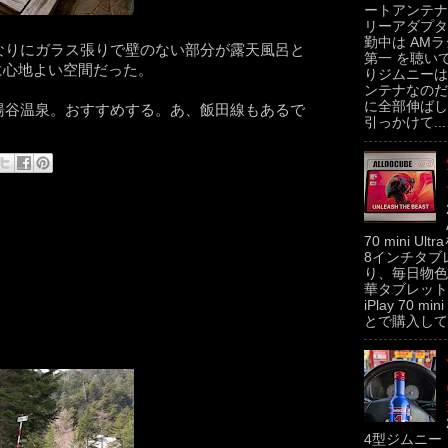
ートアンテナ
リーアダプタ
勤中は AMラ
なりにガラス張りで壁のない部分が露天風呂と
第一 を聴い
高に心地よい空間だった。
りジムニーは
ンテナなのだ
に全部伸ばし
湯谷温泉。おすすめする。あ、飯田線もあるで
引っかけて...
70 mini U
8インチタブ
り、毎日物色
華タブレットの
iPlay 70 m
とで購入してみた
4型ジムニー