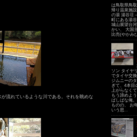
は鳥取県鳥取
帰り温泉施設
の湯 湯谷荘 
町にある湯谷
城山展望台河
かい、 大国
比売(やかみひ
ソン タイヤ
でタイヤ交換
ジムニーのタ
ぎて、4本目
上がらなくて
もう諦めよう
水が流れているような川である。それを眺めな
ばしばな俺。
ものの、 お
いう思...