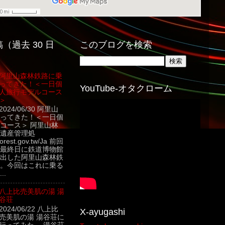
（過去 30 日
このブログを検索
阿里山森林鉄路に乗
ってきた！＜一日個
YouTube-オタクローム
人旅行モデルコース
＞
2024/06/30 阿里山
ってきた！＜一日個
コース＞ 阿里山林
遺産管理処
.forest.gov.tw/Ja 前回
最終日に鉄道博物館
出した阿里山森林鉄
。今回はこれに乗る
..
八上比売美肌の湯 湯
谷荘
2024/06/22 八上比
X-ayugashi
売美肌の湯 湯谷荘に