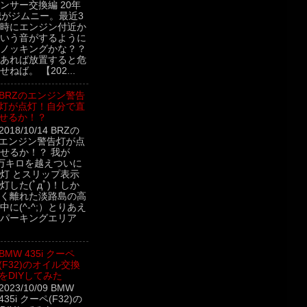
ンサー交換編 20年
我がジムニー。最近3
時にエンジン付近か
いう音がするように
ノッキングかな？？
あれば放置すると危
ねば。 【202...
BRZのエンジン警告
灯が点灯！自分で直
せるか！？
2018/10/14 BRZの
エンジン警告灯が点
せるか！？ 我が
9万キロを越えついに
灯 とスリップ表示
した(ﾟдﾟ)！しか
く離れた淡路島の高
に(^-^;）とりあえ
パーキングエリア
BMW 435i クーペ
(F32)のオイル交換
をDIYしてみた
2023/10/09 BMW
435i クーペ(F32)の