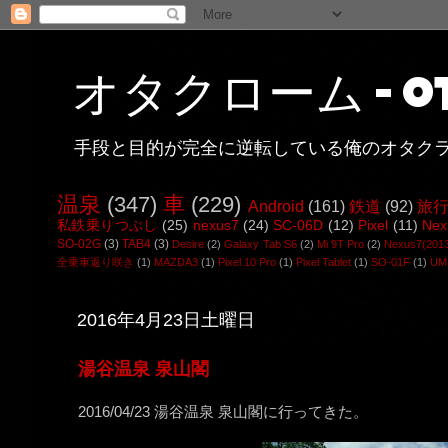
オタクローム - ot
手段と目的が完全に逆転している俺のオタク
温泉
(347)
車
(229)
Android
(161)
鉄道
(92)
旅
私鉄乗りつぶし
(25)
nexus7
(24)
SC-06D
(12)
Pixel
(11)
Nex
SO-02G
(3)
TAB4
(3)
Desire
(2)
Galaxy Tab S6
(2)
Mi 9T Pro
(2)
Nexus7(201
全乗車返り咲き
(1)
MAZDA3
(1)
Pixel 10 Pro
(1)
Pixel Tablet
(1)
SO-01F
(1)
UMI
2016年4月23日土曜日
湯谷温泉 泉山閣
2016/04/23 湯谷温泉 泉山閣に行ってきた。