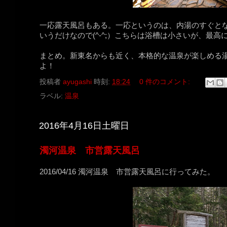
一応露天風呂もある。一応というのは、内湯のすぐと
いうだけなので(^-^;）こちらは浴槽は小さいが、最
まとめ。新東名からも近く、本格的な温泉が楽しめる
よ！
投稿者
ayugashi
時刻:
18:24
0 件のコメント:
ラベル:
温泉
2016年4月16日土曜日
濁河温泉 市営露天風呂
2016/04/16 濁河温泉 市営露天風呂に行ってみた。