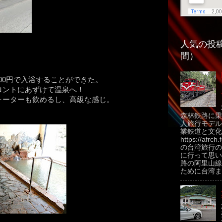
人気の投稿
間）
000円で入浴することができた。
ロントにあずけて温泉へ！
ォーターも飲めるし、高級な感じ。
森林鉄路に乗
人旅行モデル
業鉄道と文化
https://afrch
の台湾旅行の
に行って思い
路の阿里山線
ために台湾ま.