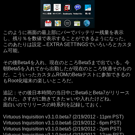
このように画面の最上部にバーでバッテリー残量を表示
し、残り％を数値で表示することができるようになった。
このあたりは設定→EXTRA SETTINGSでいろいろとカスタ
ム可能。
その後Beta4を入れ、現在のところBeta5まで出ている。今
朝Beta5を入れてから出勤したが現在のところ快適そのもの
だ。こういったカスタムROMのBetaテストに参加できるの
もRoot化端末の楽しいところだ。
追記：その後日本時間の当日中にBeta6とBeta7がリリース
された。さすがに飽きてきたｗいや入れたけどね。
面白いのでリリースの時系列を記録しておく。
Virtuous Inquisition v3.1.0.beta7 (2/19/2012 - 11pm PST)
Virtuous Inquisition v3.1.0.beta6 (2/19/2012 - 6pm PST)
Virtuous Inquisition v3.1.0.beta5 (2/19/2012 - 2pm PST)
Virtuous Inquisition v3.1.0.beta4 (2/19/2012 - 12am PST)