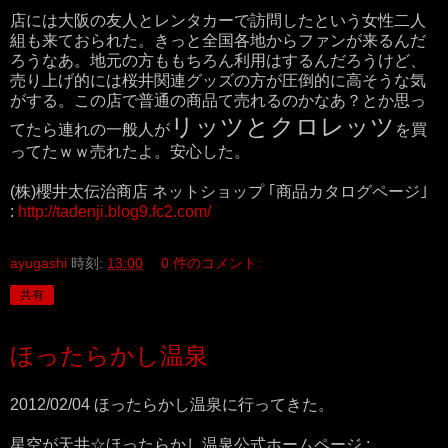
店には大阪の友人とレンタカーで訪問したという女性二人
組も来ておられた。きっと全国各地からファンが来るんだ
ろうなあ。地元の方ももちろん利用はするんだろうけど、
売り上げ的には桜井関連グッズの方が圧倒的に高そうな気
がする。この店で普通の商品て売れるのかなあ？とか思っ
リッツとクロレッツ
てたら連れの一般人が
を買
ってたｗｗ売れたよ。安心した。
(株)櫻井太伝治商店 ネットショップ ｢商品カタログページ｣
:
http://tadenji.blog9.fc2.com/
ayugashi
時刻:
13:00
0 件のコメント:
共有
ほったらかし温泉
2012/02/04 ほったらかし温泉に行ってきた。
星空が天井☆ほったらかし温泉公式ホームページ :