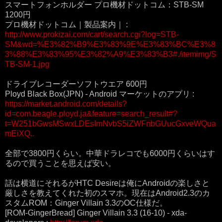
スマートフォンホルダー プロ機材ドットコム：STB-SM
1200円
プロ機材ドットコム｜製品案内｜ :
http://www.prokizai.com/cart/search.cgi?log=STB-
SM&wd=%E3%82%B9%E3%83%9E%E3%83%BC%E3%8
3%88%E3%83%95%E3%82%A9%E3%83%B3#./itemimg/S
TB-SM-1.jpg
ドライブレコーダーソフトウエア 600円
Ployd Black Box(JPN) - Android マーケットのアプリ :
https://market.android.com/details?
id=com.beagle.ployd.ja&feature=search_result#?
t=W251bGwsMSwxLDEsImNvbS5iZWFnbGUucGxveWQua
mEiXQ..
全部で3800円くらい。中華ドラレコでも6000円くらいはす
るので買うことを思えば安い。
話は横道にそれるがHTC Desireは俺にAndroidの楽しさと
厳しさを教えてくれた初のスマホ。現在はAndroid2.3のカ
スタムROM：Ginger Villain 3.3のOC仕様だ。
[ROM-GingerBread] Ginger Villain 3.3 (16-10) - xda-