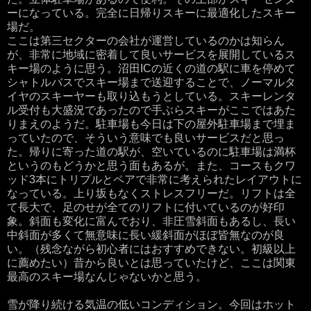
ーになっている。完全に日帰りスキーに最適化したスキー
場だ。
ここは第三セクターの会社が運営しているのかは知らん
が、非常に地域に密着して良いサービスを展開しているス
キー場のように思う。沼田ICの近くの道の駅に車を停めて
シャトルバスでスキー場まで送迎することで、ノーマルタ
イヤのスキーヤーも取り込もうとしている。スキーレンタ
ル受付も大盛況であったので手ぶらスキーがここではあた
りまえのようだ。駐車場も今日は下の屋外駐車場まで埋ま
っていたので、そういう意味でも良いサービスだと思っ
た。帰りに寄った道の駅が、空いているのに駐車場は満杯
というのもどうかと思う面もあるが。また、コースもクワ
ッド3本にトリプルとペアで非常に考えられたレイアウトに
なっている。上り坂もなくストレスフリーだ。リフトは全
て長大で、足のせが全てのリフトに付いているのが好印
象。斜面も変化に富んでおり、非圧雪斜面もあるし、長い
中斜面が多くて無意味に長い緩斜面がほぼ皆無なのが良
い。（残念ながら初心者にはおすすめできない。初級以上
に薦めたい）昔から良いとは思っていたけど、ここは関東
最高のスキー場なんじゃないかと思う。
雪が降り続ける気温の低いコンディション。今回はホット