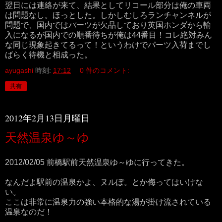
翌日には連絡が来て、結果としてリコール部分は俺の車両
は問題なし。ほっとした。しかしむしろランチャンネルが
問題で、国内ではパーツが欠品しており英国ホンダから輸
入になるが国内での順番待ちが俺は44番目！コレ絶対みん
な同じ現象起きてるって！というわけでパーツ入荷までし
ばらく待機と相成った。
ayugashi
時刻:
17:12
0 件のコメント:
共有
2012年2月13日月曜日
天然温泉ゆ～ゆ
2012/02/05 前橋駅前天然温泉ゆ～ゆに行ってきた。
なんだよ駅前の温泉かよ、ヌルぽ。とか侮ってはいけな
い。
ここは非常に温泉力の強い本格的な湯が掛け流されている
温泉なのだ！