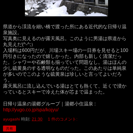
県道から渓流を細い橋で渡った所にある近代的な日帰り温
泉施設。
写真奥に見えるのが露天風呂。このように男湯は県道から
丸見えだ(^-^;）
入場料は600円だが、川場スキー場の一日券を見せると100
円引きになったので嬉しかった。内部も新しく清潔だっ
た。シャワーや石鹸類も揃っていて問題なし。湯はほんの
少し硫黄臭のする透明なものだった。このあたりは単純泉
が多いのでこのような硫黄泉は珍しいと言ってよいだろ
う。
露天風呂に流し込んでいる湯はとても熱くて、近くで浸か
っているとスキーで冷えた体が芯まで温まった。
日帰り温泉の湯郷グループ｜湯郷小住温泉 :
http://yugo.co.jp/spa/kojyu/
ayugashi
時刻:
21:30
1 件のコメント:
共有