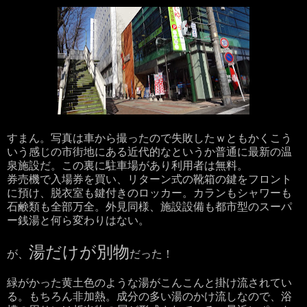
すまん。写真は車から撮ったので失敗したｗともかくこう
いう感じの市街地にある近代的なというか普通に最新の温
泉施設だ。この裏に駐車場があり利用者は無料。
券売機で入場券を買い、リターン式の靴箱の鍵をフロント
に預け、脱衣室も鍵付きのロッカー。カランもシャワーも
石鹸類も全部万全。外見同様、施設設備も都市型のスーパ
ー銭湯と何ら変わりはない。
湯だけが別物
が、
だった！
緑がかった黄土色のような湯がこんこんと掛け流されてい
る。もちろん非加熱。成分の多い湯のかけ流しなので、浴