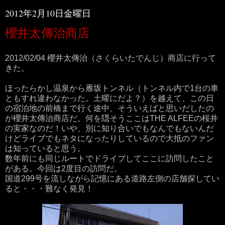
2012年2月10日金曜日
櫻井太傳治商店
2012/02/04 櫻井太傳治（さくらいたでんじ）商店に行って
きた。
ほったらかし温泉から雁坂トンネル（トンネル内で1台の車
ともすれ違わなかった。土曜にだよ？）を越えて、この日
の宿泊地の前橋まで行く途中、そういえばと思いだしたの
が櫻井太傳治商店だ。何を隠そうここはTHE ALFEEの桜井
の実家なのだ！いや、別に知り合いでもなんでもないんだ
けどライブでもネタになったりしているので大抵のファン
は知っていると思う。
数年前にも同じルートでドライブしてここに訪問したこと
がある。今回は2度目の訪問だ。
国道299号を流しながら記憶にある道路左側の店舗探してい
ると・・・難なく発見！