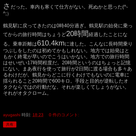
さ
だった。車内も寒くて仕方がない。死ぬかと思った(^-
^;）
鶴見駅に戻ってきたのは0時40分過ぎ。鶴見駅の始発に乗っ
20時間
てからの旅行時間はちょうど
経過したことにな
610.4km
る。乗車距離は
に達した。こんなに長時間乗り
つぶしをしたのは初めてかもしれない。地方では始発はと
もかく終電が早いのでこうはいかない。地方での旅行時間
はせいぜい17時間程度だ。20時間というのはちょっと記憶
にない。まあ夜行を使って旅行が2日間に渡る場合も多々あ
るわけだが。鶴見からどこに行くわけでもないのに電車に
揺られること20時間で600キロ。手段と目的が逆転したオ
タクならではの行動だな。それが楽しくてしょうがない。
それがオタクローム。
ayugashi
時刻:
18:23
0 件のコメント:
共有