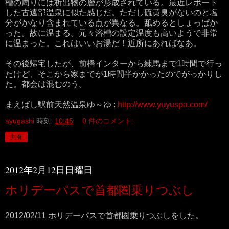
槽の周りには析出物の層が形成されている。最近レポート
した古遠部温泉に似た感じだ。ただし硫黄臭がないのと塩
分がかなり含まれている点が異なる。舐めるとしょっぱか
った。故に温まる。元々浴槽の設定温度も高いようで非常
に温まった。これはいいお湯だ！近所にあればなあ。
その後帰宅したが、前橋インターから練馬まで1時間で行っ
たけど、そこから家までが1時間半かかったのでがっかりし
た。都会は混むのう。
まえばし駅前天然温泉ゆ～ゆ :
http://www.yuyuspa.com/
ayugashi
時刻:
10:45
0 件のコメント:
共有
2012年2月12日日曜日
ホリデーパスで首都圏乗りつぶし
2012/02/11 ホリデーパスで首都圏乗りつぶしをした。