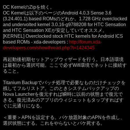
OC KernelのZipを焼く。
OC Kernelは以下のページのAndroid 4.0.3 Sense 3.6
(3.24.401.1) based ROMsのどれか。1.728 GHz overclocked
and undervolted kernel 3.0.16-g9788208 for HTC Sensation
and HTC Sensation XEが安定していてオススメ。
[KERNEL] Overclocked stock HTC kernels for Android ICS
based ROMs - xda-developers :
http://forum.xda-
developers.com/showthread.php?t=1424345
再起動後初期セットアップウィザードを行う。日本語環境
は最初から選択可能。ここで必ずWifi環境でネットに接続す
ること。
Titanium Backupでバッチ処理で必要なものだけチェックを
残してフルリストア。このときシステムバックアップの
Nova Launcherを復元すれば瞬時に以前の状態まで復元で
きる。復元済みのアプリのウィジェットもタップすればす
ぐに元通りになる。
＜重要＞APNを設定する。パケ放題対象のAPNを作成し、
選択状態にする。これをやらないとパケ死する。