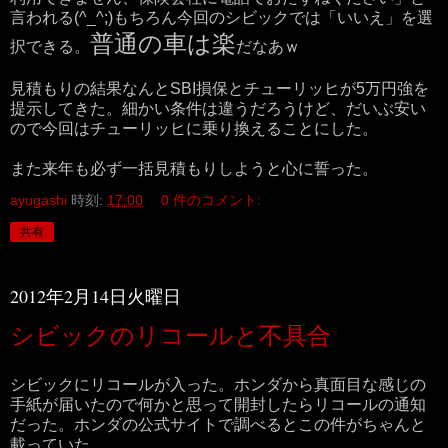
言われる(^_^;)もちろん今回のシビックでは「いいえ」を選
普通の車は楽
択できる。
だなあｗ
見積もりの結果なんとSBI損保とチューリッヒが5万円強を
提示してきた。細かい条件は違うだろうけど、だいぶ安い
ので今回はチューリッヒに乗り換えることにした。
また来年も必ず一括見積もりしようと心に誓った。
ayugashi
時刻:
17:00
0 件のコメント:
共有
2012年2月14日火曜日
シビックのリコールと不具合
シビックにリコールが入った。ホンダから真面目な感じの
手紙が届いたので何かと思って開封したらリコールの通知
だった。ホンダの公式サイトで調べるとこの件がちゃんと
載っていた。