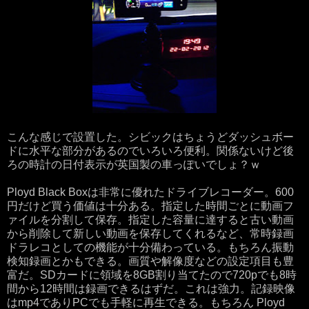
こんな感じで設置した。シビックはちょうどダッシュボー
ドに水平な部分があるのでいろいろ便利。関係ないけど後
ろの時計の日付表示が英国製の車っぽいでしょ？ｗ
Ployd Black Boxは非常に優れたドライブレコーダー。600
円だけど買う価値は十分ある。指定した時間ごとに動画フ
ァイルを分割して保存。指定した容量に達すると古い動画
から削除して新しい動画を保存してくれるなど、常時録画
ドラレコとしての機能が十分備わっている。もちろん振動
検知録画とかもできる。画質や解像度などの設定項目も豊
富だ。SDカードに領域を8GB割り当てたので720pでも8時
間から12時間は録画できるはずだ。これは強力。記録映像
はmp4でありPCでも手軽に再生できる。もちろん Ployd