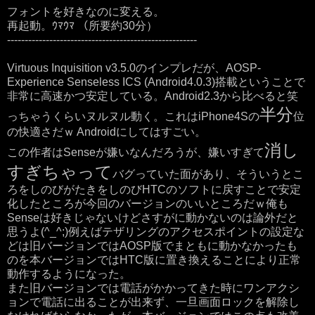
フォントを好きなのに変える。
再起動。ｳﾏｳﾏ （所要約30分）
------------------------------------------------------
Virtuous Inquisition v3.5.0のインプレだが、AOSP-
Experience Senseless ICS (Android4.0.3)搭載ということで
非常に高速かつ安定している。Android2.3から比べると笑
半分
っちゃうくらいヌルヌル動く。これはiPhone4Sの
位
の快適さだｗ Androidにしてはすごい。
消し
この作者はSenseが嫌いなんだろうが、嫌いすぎて
すぎちゃって
バグっていた面があり、そういうとこ
ろをしのびがたきをしのびHTCのソフトに戻すことで安定
化したところが今回のバージョンのいいところだｗ俺も
Senseは好きじゃないけどさすがに動かないのは論外だと
思うよ(^_^;)例えばテザリングのアクセスポイントの設定な
どは旧バージョンではAOSP版でまともに動かなかったも
のを本バージョンではHTC版に置き換えることにより正常
動作するようになった。
また旧バージョンでは電話がかかってきた時にワンアクシ
ョンで電話に出ることが出来ず、一旦画面ロックを解除し