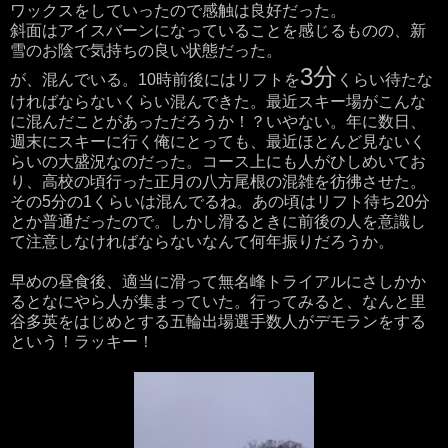
ワックスをしていったので感触は良好だった。
斜面はアイスバーンになっていることを感じるものの、新
雪のお陰で気持ちの良い状態だった。
3分
が、混んでいる。10時前後にはリフトを
くらい待たな
ければならないくらい混んできた。最近スキー場がこんな
に混んだことがあっただろうか！？いやない。年に数日、
週末にスキーに行く俺にとっても、最近ほとんど見ないく
らいの大盛況なのだった。コース上にも人がひしめいてお
り、高校の頃行った正月の八方尾根の混雑を彷彿させた。
その5分の1くらいは混んでるね。あの頃はリフト待ち20分
とか普通だったので。しかし滑るときに前後の人を意識し
て注意しなければならないなんて何年振りだろうか。
早めの昼食後、適当に滑って無名峰トライアルにさしかか
るとなにやら人が集まっていた。行ってみると、なんと里
谷多英をはじめとする五輪出場選手数人がデモランをする
という！ラッキー！