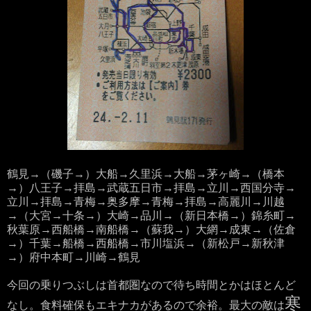
鶴見→（磯子→）大船→久里浜→大船→茅ヶ崎→（橋本
→）八王子→拝島→武蔵五日市→拝島→立川→西国分寺→
立川→拝島→青梅→奥多摩→青梅→拝島→高麗川→川越
→（大宮→十条→）大崎→品川→（新日本橋→）錦糸町→
秋葉原→西船橋→南船橋→（蘇我→）大網→成東→（佐倉
→）千葉→船橋→西船橋→市川塩浜→（新松戸→新秋津
→）府中本町→川崎→鶴見
今回の乗りつぶしは首都圏なので待ち時間とかはほとんど
寒
なし。食料確保もエキナカがあるので余裕。最大の敵は