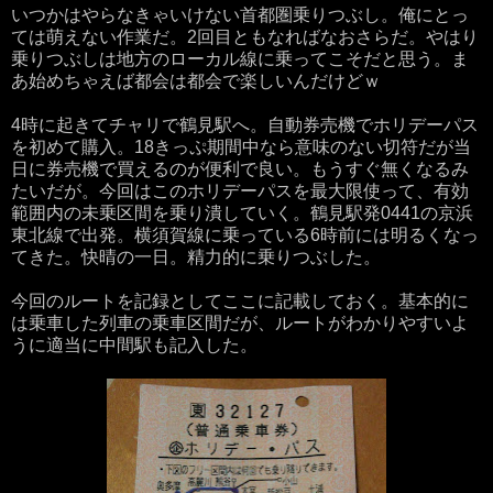
いつかはやらなきゃいけない首都圏乗りつぶし。俺にとっ
ては萌えない作業だ。2回目ともなればなおさらだ。やはり
乗りつぶしは地方のローカル線に乗ってこそだと思う。ま
あ始めちゃえば都会は都会で楽しいんだけどｗ
4時に起きてチャリで鶴見駅へ。自動券売機でホリデーパス
を初めて購入。18きっぷ期間中なら意味のない切符だが当
日に券売機で買えるのが便利で良い。もうすぐ無くなるみ
たいだが。今回はこのホリデーパスを最大限使って、有効
範囲内の未乗区間を乗り潰していく。鶴見駅発0441の京浜
東北線で出発。横須賀線に乗っている6時前には明るくなっ
てきた。快晴の一日。精力的に乗りつぶした。
今回のルートを記録としてここに記載しておく。基本的に
は乗車した列車の乗車区間だが、ルートがわかりやすいよ
うに適当に中間駅も記入した。