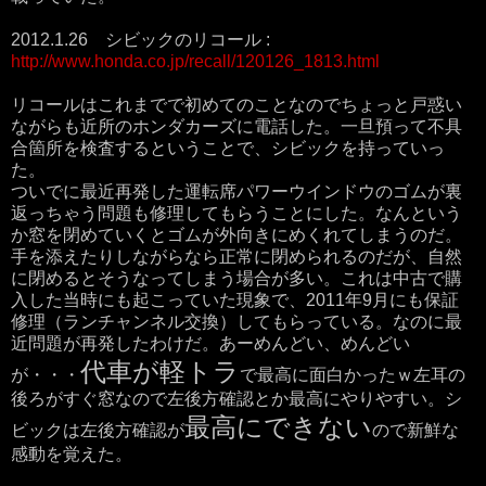
2012.1.26 シビックのリコール :
http://www.honda.co.jp/recall/120126_1813.html
リコールはこれまでで初めてのことなのでちょっと戸惑い
ながらも近所のホンダカーズに電話した。一旦預って不具
合箇所を検査するということで、シビックを持っていっ
た。
ついでに最近再発した運転席パワーウインドウのゴムが裏
返っちゃう問題も修理してもらうことにした。なんという
か窓を閉めていくとゴムが外向きにめくれてしまうのだ。
手を添えたりしながらなら正常に閉められるのだが、自然
に閉めるとそうなってしまう場合が多い。これは中古で購
入した当時にも起こっていた現象で、2011年9月にも保証
修理（ランチャンネル交換）してもらっている。なのに最
近問題が再発したわけだ。あーめんどい、めんどい
代車が軽トラ
が・・・
で最高に面白かったｗ左耳の
後ろがすぐ窓なので左後方確認とか最高にやりやすい。シ
最高にできない
ビックは左後方確認が
ので新鮮な
感動を覚えた。