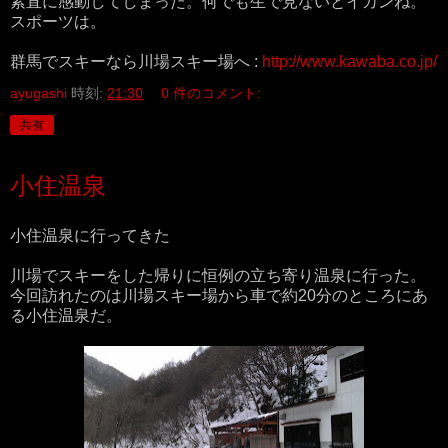
素直に感動してしまった。何でも生で見ないとイカンね。
スポーツは。
群馬でスキーなら川場スキー場へ :
http://www.kawaba.co.jp/
ayugashi
時刻:
21:30
0 件のコメント:
共有
小住温泉
小住温泉に行ってきた
川場でスキーをした帰りに恒例の立ち寄り温泉に行った。
今回訪れたのは川場スキー場から車で約20分のところにあ
る小住温泉だ。