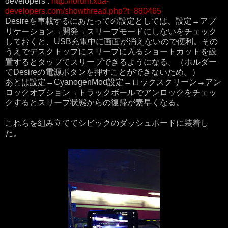
developers :
http://forum.xda-
developers.com/showthread.php?t=880465
Desireを車載するにあたっての設定としては、設定→アプ
リケーション→開発→スリープモードにしないをチェック
しておくと、USB充電中に画面が消えないので便利。その
うえでデスクトップにスリープに入るショートカットを設
置するとタップでスリープできるようになる。（ホルダー
でDesireの電源ボタンを押すことができないため。）
あとは設定→CyanogenMod設定→ロックスクリーン→アン
ロックオプション→トラックボールでアンロックをチェッ
クするとスリープ状態からの復帰が素早くなる。
これらを組み立ててシビックのダッシュボードに装着し
た。