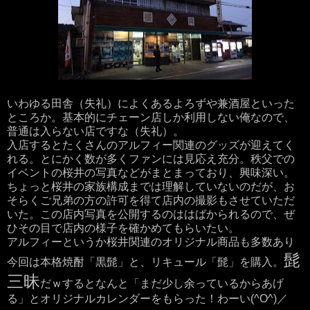
いわゆる田舎（失礼）によくあるよろずや兼酒屋といった
ところか。基本的にチェーン店しか利用しない俺なので、
普通は入らない店ですな（失礼）。
入店するとたくさんのアルフィー関連のグッズが迎えてく
れる。とにかく数が多くファンには見応え充分。秩父での
イベントの桜井の写真などがまとまっており、興味深い。
ちょっと桜井の家族構成までは理解していないのだが、お
そらくご兄弟の方の許可を得て店内の撮影もさせていただ
いた。この店内写真を公開するのははばかられるので、ぜ
ひその目で店内の様子を確かめてもらいたい。
アルフィーというか桜井関連のオリジナル商品も多数あり
髭
今回は本格焼酎「黒髭」と、リキュール「髭」を購入。
三昧
だｗするとなんと「まだ少し余っているからあげ
る」とオリジナルカレンダーをもらった！わーい(^O^)／