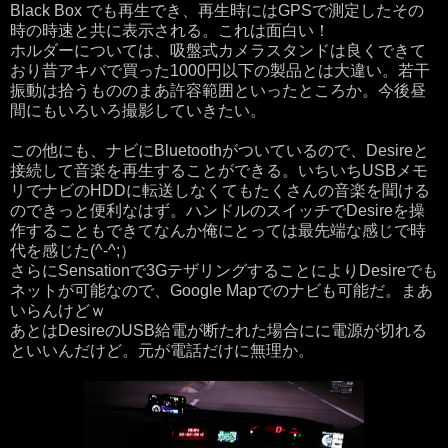
Black Box でも再生でき、再生時にはGPSで測定したその
時の時速と共に表示される。これは面白い！
ホルダーについては、吸盤式カメラスタンドは良くできて
おり昔アキバで買った1000円以下の製品とは大違い。若干
振動は拾うもののまあ許容範囲といったところか。今後昼
間にもいろいろ撮影していきたい。
この他にも、ナビにBluetoothがついているので、Desireと
接続して音楽を再生することができる。いちいちUSBメモ
リでナビのHDDに転送しなくてもたくさんの音楽を聞ける
のできっと便利なはず。ハンドルのスイッチでDesireを操
作することもできてなんか俺にとっては最先端な感じで時
代を感じた(^-^;）
さらにSensationで3GテザリングすることによりDesireでも
ネットが可能なので、Google Mapでのナビも可能だ。まあ
いらんけどｗ
あとはDesireのUSB給電が断たれた場合にに電源が切れる
といいんだけど。元が電話だけに無理か。