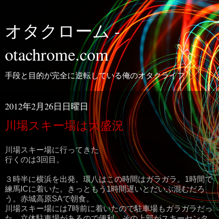
オタクローム -
otachrome.com
手段と目的が完全に逆転している俺のオタクライフ
2012年2月26日日曜日
川場スキー場は大盛況
川場スキー場に行ってきた
行くのは3回目。
３時半に横浜を出発。環八はこの時間はガラガラ。1時間で
練馬ICに着いた。きっともう1時間遅いとだいぶ混むだろ
う。赤城高原SAで朝食。
川場スキー場には7時前に着いたので駐車場もガラガラだっ
た。立体駐車場があるので便利。その上部がスキーセンタ