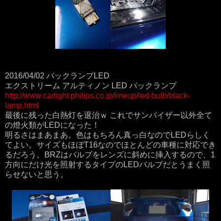
2016/04/02 バックランプLED
エクストリーム アルティノン LED バックランプ
http://www.carlight.philips.co.jp/lineup/led-bulb/black-
lamp.html
最後に残った白熱灯を退治ｗ これでサンバイザー以外全て
の燈火類がLEDになった！
明るさはまあまあ。色はもちろん真っ白なのでLEDらしく
てよい。サイズもほぼT16なのでほとんどの車種に対応でき
るだろう。BRZはバルブをレンズに斜めに挿入するので、1
方向にだけ光を照射するタイプのLEDバルブだとうまく照
らせないと思う。