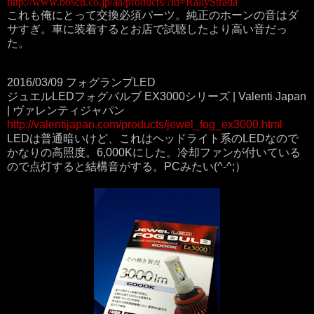
http://www.bosch.co.jp/aa/products/?id=RallyStrada
これも俺にとって交換必須パーツ。純正のホーンの音はダ
サすぎ。車に装着するとお店で試聴したより高い音だっ
た。
2016/03/09 フォグランプLED
ジュエルLEDフォグバルブ EX3000シリーズ | Valenti Japan
| ヴァレンティジャパン
http://valentijapan.com/products/jewel_fog_ex3000.html
LEDは普通暗いけど、これはヘッドライト系のLEDなので
かなりの高照度。6,000Kにした。冷却ファンが付いている
ので点灯すると結構音がする。PCみたい(^-^;）