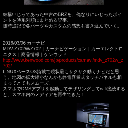
結構いじってあった中古のBRZを、俺なりにいじったポイ
ントを時系列順にまとめる記事。
随時追記で各パーツやカスタムの感想も書き込んでいく。
2016/03/06 カーナビ
MDV-Z702W/Z702｜カーナビゲーション｜カーエレクトロ
ニクス｜商品情報｜ケンウッド
http://www.kenwood.com/jp/products/carnavi/mdv_z702w_z
702/
LINUXベースOS搭載で現状最もサクサク動くナビだと思
う。地図の拡大縮小なんかも静電容量式タッチパネルも相
まってとてもスムーズ。
スマホでDMSアプリを起動してテザリングしてwifi接続する
と、スマホ内のメディアを再生できた！