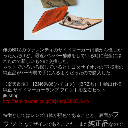
俺のBRZのヴァレンティのサイドマーカーは前から怪しか
ったんだけど、最近バンパー補修をしている時に完全に壊
れたので新しいものに交換した。
ネットでいろいろ探しているとトヨタサイオンのFR-S用の
純正品が7千円弱で手に入るようだったので購入した。
【楽天市場】【ZN6系86(ハチロク) （BRZも）】輸出仕様
純正 サイドマーカーランプ フロント用左右セット：
jlkjshop
http://item.rakuten.co.jp/jlkjshop/10001614/
フ
特徴としてはレンズ自体が橙色であることと、表面が
ラット
純正品
なデザインであることだ。また
なので