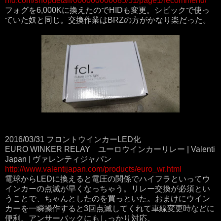
hid.com/shopdetail/000000000085/51/page1/recommend/
フォグを6,000Kに換えたのでHIDも変更。シビックで使っ
ていた奴と同じ。交換作業はBRZの方がかなり楽だった。
2016/03/31 フロントウインカーLED化
EURO WINKER RELAY ユーロウインカーリレー | Valenti
Japan | ヴァレンティジャパン
http://www.valentijapan.com/products/euro_wr.html
電球からLEDに換えると電圧の関係でハイフラといってウ
インカーの点滅が早くなっちゃう。リレー交換が必須とい
うことで、ちゃんとしたのを買っといた。おまけにウイン
カーを一瞬操作すると3回点滅してくれて車線変更時などに
便利。アンサーバックにもしっかり対応。