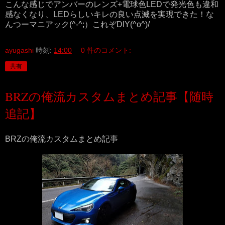
こんな感じでアンバーのレンズ+電球色LEDで発光色も違和
感なくなり、LEDらしいキレの良い点滅を実現できた！な
んつーマニアック(^-^;）これぞDIY(^o^)/
ayugashi
時刻:
14:00
0 件のコメント:
共有
BRZの俺流カスタムまとめ記事【随時
追記】
BRZの俺流カスタムまとめ記事