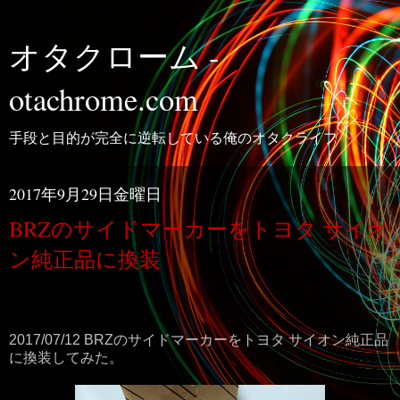
オタクローム -
otachrome.com
手段と目的が完全に逆転している俺のオタクライフ
2017年9月29日金曜日
BRZのサイドマーカーをトヨタ サイオ
ン純正品に換装
2017/07/12 BRZのサイドマーカーをトヨタ サイオン純正品
に換装してみた。