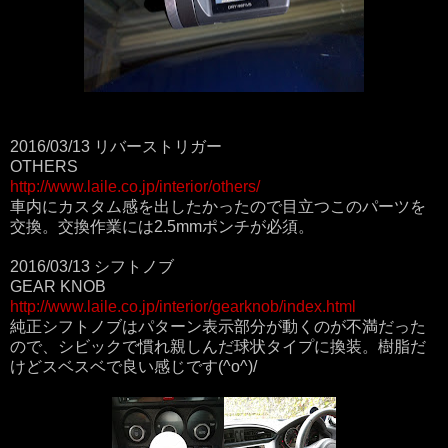
2016/03/13 リバーストリガー
OTHERS
http://www.laile.co.jp/interior/others/
車内にカスタム感を出したかったので目立つこのパーツを
交換。交換作業には2.5mmポンチが必須。
2016/03/13 シフトノブ
GEAR KNOB
http://www.laile.co.jp/interior/gearknob/index.html
純正シフトノブはパターン表示部分が動くのが不満だった
ので、シビックで慣れ親しんだ球状タイプに換装。樹脂だ
けどスベスベで良い感じです(^o^)/