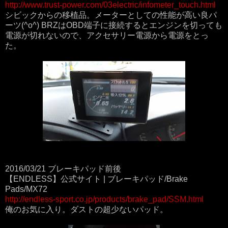
http://www.trust-power.com/03electric/infometer_touch.html
シビックからの移植品。メーターとしての性能が高い良パ
ーツ(^o^) BRZはOBD端子に接続するとエンジンを切っても
電源が切れないので、アクセサリー電源から電源をとっ
た。
2016/03/21 ブレーキパッド前後
【ENDLESS】公式サイト | ブレーキパッド/Brake
Pads/MX72
http://endless-sport.co.jp/products/brake_pad/SSM.html
俺のお気に入り。ダストの超少ないパッド。