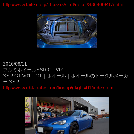
http://www.laile.co.jp/chassis/strut/detail/S86400RTA.html
2016/08/11
アルミホイールSSR GT V01
SSR GT V01｜GT｜ホイール｜ホイールのトータルメーカ
ー SSR
http://www.rd-tanabe.com/lineup/gt/gt_v01/index.html