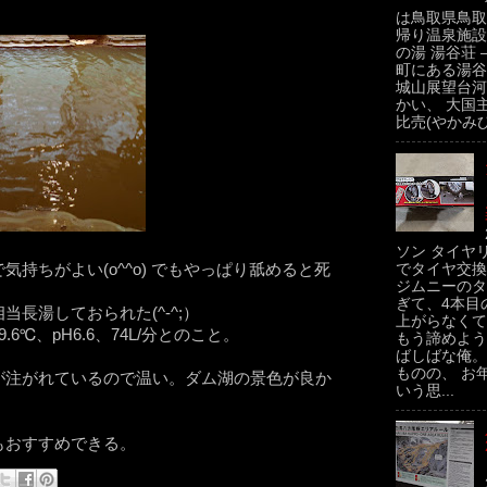
は鳥取県鳥取
帰り温泉施設
の湯 湯谷荘 
町にある湯谷
城山展望台河
かい、 大国
比売(やかみひ
ソン タイヤ
持ちがよい(o^^o) でもやっぱり舐めると死
でタイヤ交換
ジムニーのタ
ぎて、4本目
長湯しておられた(^-^;）
上がらなくて
℃、pH6.6、74L/分とのこと。
もう諦めよう
ばしばな俺。
ものの、 お
が注がれているので温い。ダム湖の景色が良か
いう思...
もおすすめできる。