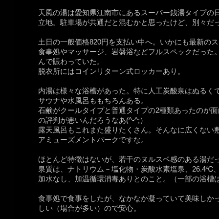
天風の湯は愛知県江南市にあるスーパー銭湯タイプの
立地。駐車場が共通だと混むかと思ったけど、別々だ
土日の一般価格820円を支払い中へ。いかにも最新の
食事処やマッサージ、岩盤浴などフルスペックだった
んで賑わっていた。
脱衣所にはコインリターン式ロッカーあり。
内湯は様々な浴槽があった。特に人工炭酸泉はぬるく
サウナや水風呂ももちろんある。
石鹸がクールタイプと普通タイプの2種類あったのが
の評判が悪いんだろうなあ(^-^;）
露天風呂もこれまた盛りたくさん。そんなに広くない
アミューズメントパークですな。
ほとんど特徴はないが、若干のヌルスベ感のある湯だ
泉質は、ナトリウム－塩化物・炭酸水素塩泉、26.4℃、pH
加水なし、加温循環消毒ありとのこと。（一部の浴槽
食事処で食事をしたが、なかなか凝っていて美味しか
しい（場合が多い）ので安心。