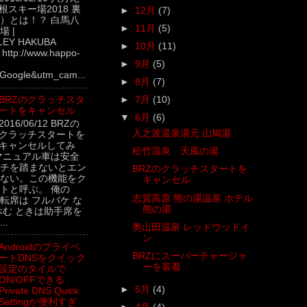
根スキー場2018 裏
►
12月
(7)
）とは！？ 白馬八
►
11月
(5)
 |
LEY HAKUBA
►
10月
(11)
ttp://www.happo-
►
9月
(5)
Google&utm_cam...
►
8月
(7)
BRZのクラッチスタ
►
7月
(10)
ートをキャンセル
▼
6月
(6)
2016/06/12 BRZの
入之波温泉湯元 山鳩湯
クラッチスタートを
キャンセルしてみ
松竹温泉 天風の湯
マニュアル車は安全
チを踏まないとエン
BRZのクラッチスタートを
ない。この機能をク
キャンセル
トと呼ぶ。 俺の
志賀高原 熊の湯温泉 ホテル
転席は フルバケ な
熊の湯
休む ときは助手席を
..
奥山田温泉 レッドウッドイ
ン
Androidのプライベ
BRZにスーパーチャージャ
ートDNSをクイック
ーを装着
設定のタイルで
ON/OFFできる
►
5月
(4)
Private DNS Quick
Settingが便利すぎ