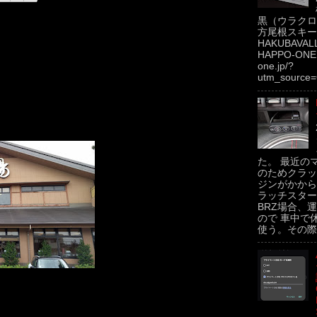
黒（ウラクロ
方尾根スキー場
HAKUBAVAL
HAPPO-ONE h
one.jp/?
utm_source=
た。 最近の
のためクラッ
ジンがかから
ラッチスター
BRZ場合、運
ので 車中で
使う。その際.