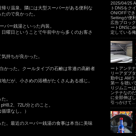
2025/04/2
日帰り温泉。隣には大型スーパーがある便利な
トDNSをク
ON/OFFできるP
ったので良かった。
Settingが便
広告ブロック
スーパー銭湯といった内装。
ートDNSにdns
。日曜日ということで午前中から多くのお客さ
定している俺。
て気持ちが良かった。
ートアンテナ
面白かった。クールタイプの石鹸は常連の高齢者
リーアダプタ
勤中は AMラ
敷地だが、小さめの浴槽がたくさんある感じ。
第一 を聴い
りジムニーは
ンテナなのだ
に全部伸ばし
った。
引っかけて...
8.2、72L/分とのこと。
は循環なし。）
った。最近のスーパー銭湯の食事は本当に美味