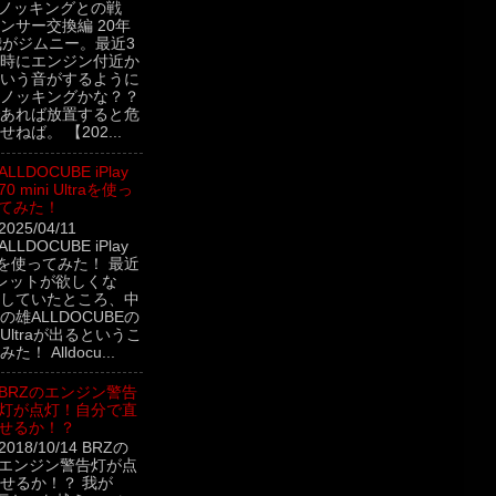
 ノッキングとの戦
ンサー交換編 20年
我がジムニー。最近3
時にエンジン付近か
いう音がするように
ノッキングかな？？
あれば放置すると危
ねば。 【202...
ALLDOCUBE iPlay
70 mini Ultraを使っ
てみた！
2025/04/11
ALLDOCUBE iPlay
ltraを使ってみた！ 最近
レットが欲しくな
していたところ、中
雄ALLDOCUBEの
ini Ultraが出るというこ
！ Alldocu...
BRZのエンジン警告
灯が点灯！自分で直
せるか！？
2018/10/14 BRZの
エンジン警告灯が点
せるか！？ 我が