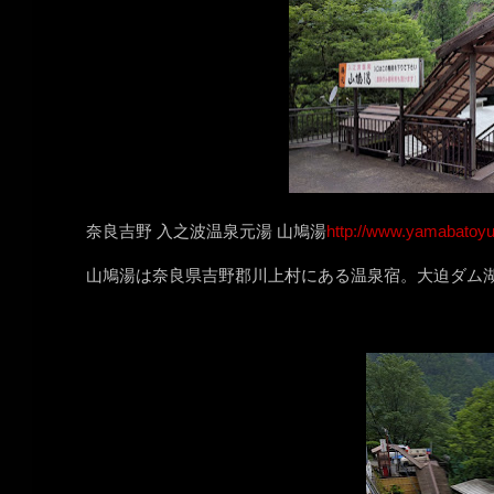
奈良吉野 入之波温泉元湯 山鳩湯
http://www.yamabatoyu.
山鳩湯は奈良県吉野郡川上村にある温泉宿。大迫ダム