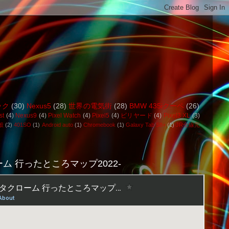
ック
(30)
Nexus5
(28)
世界の電気街
(28)
BMW 435iクーペ
(26)
st
(4)
Nexus9
(4)
Pixel Watch
(4)
Pixel5
(4)
ビリヤード
(4)
Pixel3 XL
(3)
般
(2)
401SO
(1)
Android auto
(1)
Chromebook
(1)
Galaxy Tab S8+
(1)
JR全線完
ム 行ったところマップ2022-