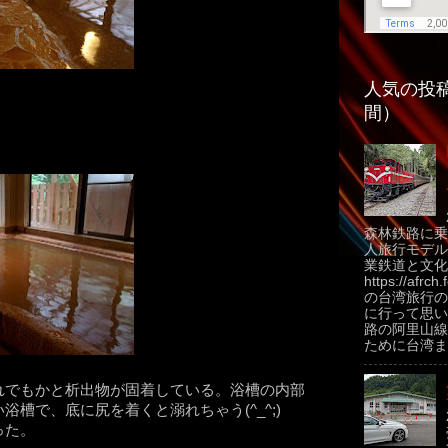
人気の投稿
間）
森林鉄路に乗
人旅行モデル
業鉄道と文化
https://afrch
の台湾旅行の
に行って思い
路の阿里山線
ために台湾ま.
れでもかと析出物が固着している。浴槽の内部
槽で、底に尻を着くと溺れちゃう(^_^;)
った。