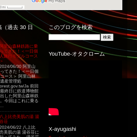
（過去 30 日
このブログを検索
阿里山森林鉄路に乗
ってきた！＜一日個
YouTube-オタクローム
人旅行モデルコース
＞
2024/06/30 阿里山
ってきた！＜一日個
コース＞ 阿里山林
遺産管理処
.forest.gov.tw/Ja 前回
最終日に鉄道博物館
出した阿里山森林鉄
。今回はこれに乗る
..
八上比売美肌の湯 湯
谷荘
2024/06/22 八上比
X-ayugashi
売美肌の湯 湯谷荘に