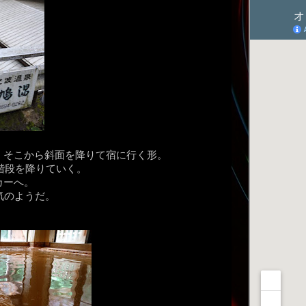
。そこから斜面を降りて宿に行く形。
階段を降りていく。
カーへ。
気のようだ。