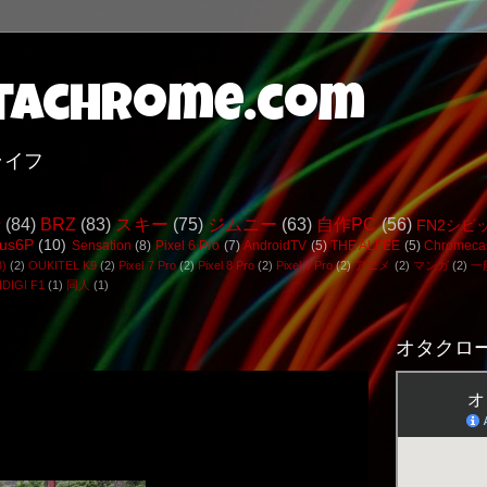
achrome.com
ライフ
行
(84)
BRZ
(83)
スキー
(75)
ジムニー
(63)
自作PC
(56)
FN2シビ
us6P
(10)
Sensation
(8)
Pixel 6 Pro
(7)
AndroidTV
(5)
THE ALFEE
(5)
Chromeca
3)
(2)
OUKITEL K9
(2)
Pixel 7 Pro
(2)
Pixel 8 Pro
(2)
Pixel 9 Pro
(2)
アニメ
(2)
マンガ
(2)
一
DIGI F1
(1)
同人
(1)
オタクロー