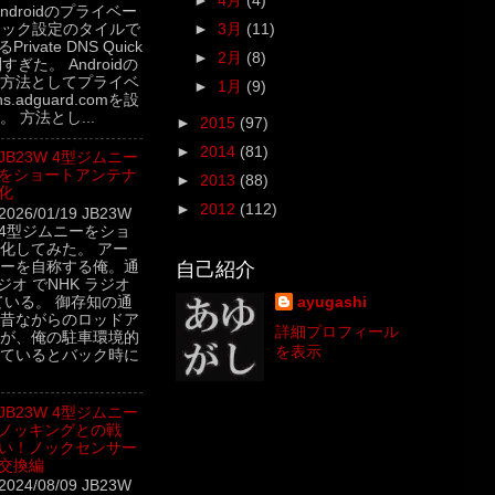
►
4月
(4)
5 Androidのプライベー
►
3月
(11)
イック設定のタイルで
rivate DNS Quick
►
2月
(8)
利すぎた。 Androidの
方法としてプライベ
►
1月
(9)
.adguard.comを設
 方法とし...
►
2015
(97)
►
2014
(81)
JB23W 4型ジムニー
をショートアンテナ
►
2013
(88)
化
►
2012
(112)
2026/01/19 JB23W
4型ジムニーをショ
化してみた。 アー
ーを自称する俺。通
自己紹介
ジオ でNHK ラジオ
ている。 御存知の通
ayugashi
昔ながらのロッドア
詳細プロフィール
が、俺の駐車環境的
を表示
ているとバック時に
JB23W 4型ジムニー
ノッキングとの戦
い！ノックセンサー
交換編
2024/08/09 JB23W