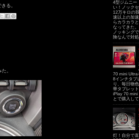
4型ジムニー
できる。
い！ノックセ
12万キロの
速以上の加速
らカラカラと
なってきた。
ノッキングで
険なんで対処せ
てみた。
70 mini U
8インチタブ
り、毎日物色
華タブレットの
iPlay 70 m
とで購入してみた
灯！自分で直