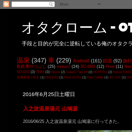
オタクローム - ot
手段と目的が完全に逆転している俺のオタク
温泉
(347)
車
(229)
Android
(161)
鉄道
(92)
旅
私鉄乗りつぶし
(25)
nexus7
(24)
SC-06D
(12)
Pixel
(11)
Nex
SO-02G
(3)
TAB4
(3)
Desire
(2)
Galaxy Tab S6
(2)
Mi 9T Pro
(2)
Nexus7(201
全乗車返り咲き
(1)
MAZDA3
(1)
Pixel 10 Pro
(1)
Pixel Tablet
(1)
SO-01F
(1)
UMI
2016年6月25日土曜日
入之波温泉湯元 山鳩湯
2016/06/25 入之波温泉湯元 山鳩湯に行ってきた。