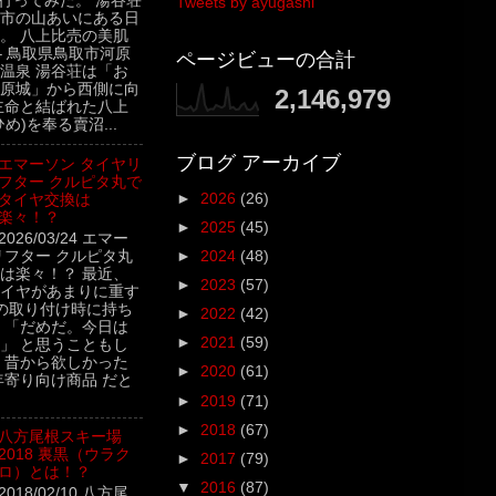
行ってみた。 湯谷荘
Tweets by ayugashi
市の山あいにある日
。 八上比売の美肌
– 鳥取県鳥取市河原
ページビューの合計
温泉 湯谷荘は「お
原城」から西側に向
2,146,979
主命と結ばれた八上
め)を奉る賣沼...
ブログ アーカイブ
エマーソン タイヤリ
フター クルピタ丸で
►
2026
(26)
タイヤ交換は
楽々！？
►
2025
(45)
2026/03/24 エマー
リフター クルピタ丸
►
2024
(48)
は楽々！？ 最近、
►
2023
(57)
イヤがあまりに重す
の取り付け時に持ち
►
2022
(42)
 「だめだ。今日は
►
2021
(59)
」 と思うこともし
 昔から欲しかった
►
2020
(61)
年寄り向け商品 だと
►
2019
(71)
►
2018
(67)
八方尾根スキー場
2018 裏黒（ウラク
►
2017
(79)
ロ）とは！？
▼
2016
(87)
2018/02/10 八方尾