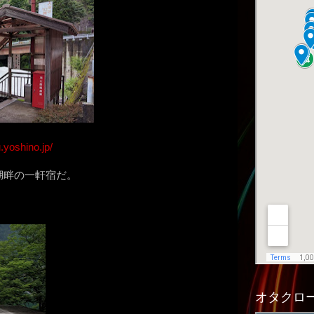
yoshino.jp/
湖畔の一軒宿だ。
オタクロー