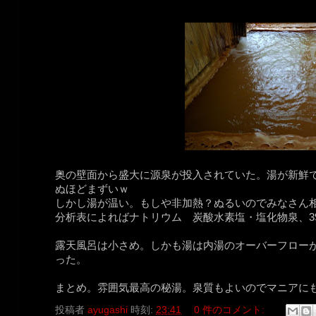
奥の壁面から盛大に源泉が投入されていた。湯が新鮮で気
ぬほどまずいｗ
しかし湯が温い。もしや非加熱？ぬるいのでみなさん相当
分析表によればナトリウム 炭酸水素塩・塩化物泉、39.6
露天風呂は小さめ。しかも湯は内湯のオーバーフロー
った。
まとめ。雰囲気最高の秘湯。泉質もよいのでマニアに
投稿者
ayugashi
時刻:
23:41
0 件のコメント: