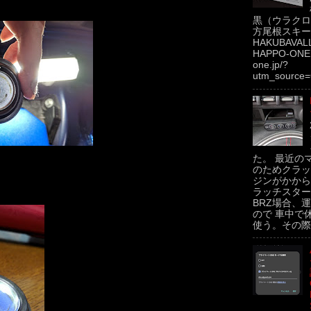
黒（ウラクロ
方尾根スキー場
HAKUBAVAL
HAPPO-ONE h
one.jp/?
utm_source=
た。 最近の
のためクラッ
ジンがかから
ラッチスター
BRZ場合、運
ので 車中で
使う。その際.