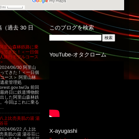
（過去 30 日
このブログを検索
阿里山森林鉄路に乗
ってきた！＜一日個
YouTube-オタクローム
人旅行モデルコース
＞
2024/06/30 阿里山
ってきた！＜一日個
コース＞ 阿里山林
遺産管理処
.forest.gov.tw/Ja 前回
最終日に鉄道博物館
出した阿里山森林鉄
。今回はこれに乗る
..
八上比売美肌の湯 湯
谷荘
2024/06/22 八上比
X-ayugashi
売美肌の湯 湯谷荘に