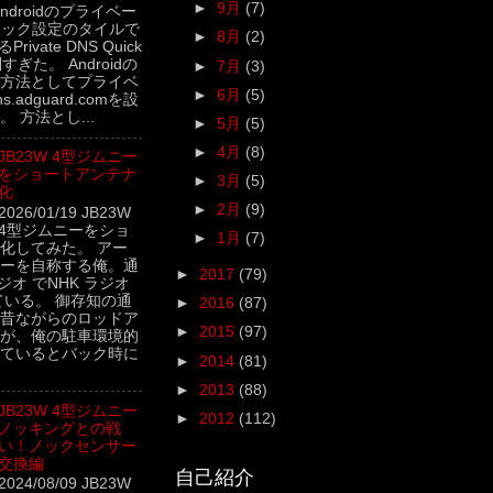
►
9月
(7)
5 Androidのプライベー
イック設定のタイルで
►
8月
(2)
rivate DNS Quick
利すぎた。 Androidの
►
7月
(3)
方法としてプライベ
►
6月
(5)
.adguard.comを設
 方法とし...
►
5月
(5)
►
4月
(8)
JB23W 4型ジムニー
をショートアンテナ
►
3月
(5)
化
►
2月
(9)
2026/01/19 JB23W
4型ジムニーをショ
►
1月
(7)
化してみた。 アー
ーを自称する俺。通
►
2017
(79)
ジオ でNHK ラジオ
ている。 御存知の通
►
2016
(87)
昔ながらのロッドア
►
2015
(97)
が、俺の駐車環境的
ているとバック時に
►
2014
(81)
►
2013
(88)
JB23W 4型ジムニー
►
2012
(112)
ノッキングとの戦
い！ノックセンサー
交換編
自己紹介
2024/08/09 JB23W