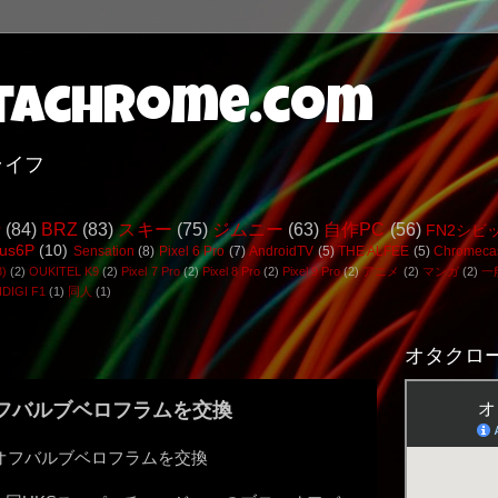
achrome.com
ライフ
行
(84)
BRZ
(83)
スキー
(75)
ジムニー
(63)
自作PC
(56)
FN2シビ
us6P
(10)
Sensation
(8)
Pixel 6 Pro
(7)
AndroidTV
(5)
THE ALFEE
(5)
Chromeca
3)
(2)
OUKITEL K9
(2)
Pixel 7 Pro
(2)
Pixel 8 Pro
(2)
Pixel 9 Pro
(2)
アニメ
(2)
マンガ
(2)
一
DIGI F1
(1)
同人
(1)
オタクロー
オフバルブベロフラムを交換
ブローオフバルブベロフラムを交換