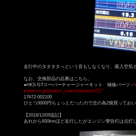
走行中のタタタタっという音もしなくなり、吸入空気
なお、交換部品の品番はこちら。
●HKS GTスーパーチャージャーキット 補修パーツ -
h
power.co.jp/product_search/product/727
17672-002100
ひとつ3000円ちょっとだったので念の為2個買ってお
【2018/12/09追記】
あれから650kmほど走行したがエンジン警告灯は点灯