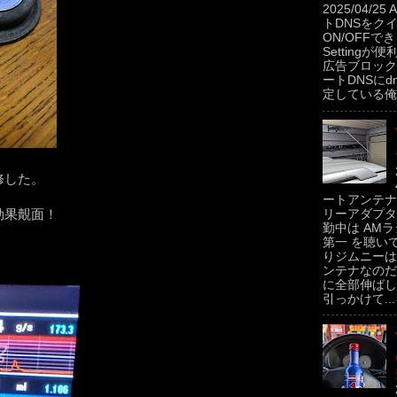
2025/04/2
トDNSをク
ON/OFFできるP
Settingが便
広告ブロック
ートDNSにdns
定している俺。
修した。
ートアンテナ
効果覿面！
リーアダプタ
勤中は AMラ
。
第一 を聴い
りジムニーは
ンテナなのだ
に全部伸ばし
引っかけて...