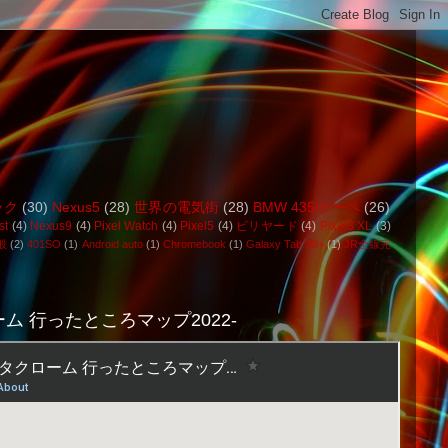
ック
(30)
Nexus5
(28)
世界の電気街
(28)
BMW 435iクーペ
(26)
st
(4)
Nexus9
(4)
Pixel Watch
(4)
Pixel5
(4)
ビリヤード
(4)
Pixel3 XL
(3)
般
(2)
401SO
(1)
Android auto
(1)
Chromebook
(1)
Galaxy Tab S8+
(1)
JR全線完
ム 行ったところマップ2022-