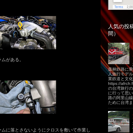
人気の投稿
間）
ラムがある。
森林鉄路に乗
人旅行モデル
業鉄道と文化
https://afrch
の台湾旅行の
に行って思い
路の阿里山線
ために台湾ま.
ームに落とさないようにクロスを敷いて作業し