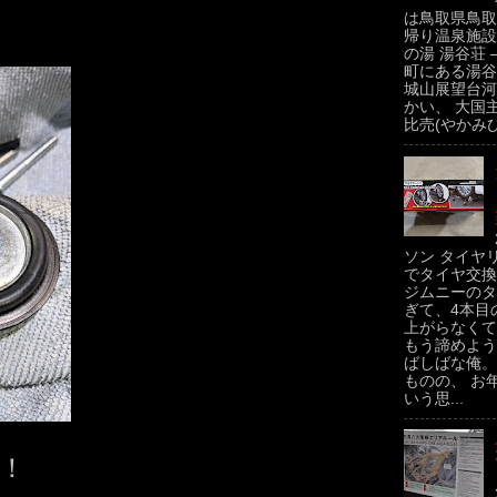
は鳥取県鳥取
帰り温泉施設
の湯 湯谷荘 
町にある湯谷
城山展望台河
かい、 大国
比売(やかみひ
ソン タイヤ
でタイヤ交換
ジムニーのタ
ぎて、4本目
上がらなくて
もう諦めよう
ばしばな俺。
ものの、 お
いう思...
！