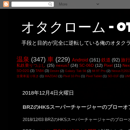
オタクローム - ot
手段と目的が完全に逆転している俺のオタク
温泉
(347)
車
(229)
Android
(161)
鉄道
(92)
旅
私鉄乗りつぶし
(25)
nexus7
(24)
SC-06D
(12)
Pixel
(11)
Nex
SO-02G
(3)
TAB4
(3)
Desire
(2)
Galaxy Tab S6
(2)
Mi 9T Pro
(2)
Nexus7(201
全乗車返り咲き
(1)
MAZDA3
(1)
Pixel 10 Pro
(1)
Pixel Tablet
(1)
SO-01F
(1)
UMI
2018年12月4日火曜日
BRZのHKSスーパーチャージャーのブロー
2018/12/03 BRZのHKSスーパーチャージャーの