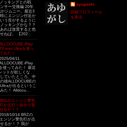
 ノッキングとの戦
ayugashi
ンサー交換編 20年
我がジムニー。最近3
詳細プロフィール
時にエンジン付近か
を表示
いう音がするように
ノッキングかな？？
あれば放置すると危
ねば。 【202...
ALLDOCUBE iPlay
70 mini Ultraを使っ
てみた！
2025/04/11
ALLDOCUBE iPlay
ltraを使ってみた！ 最近
レットが欲しくな
していたところ、中
雄ALLDOCUBEの
ini Ultraが出るというこ
！ Alldocu...
BRZのエンジン警告
灯が点灯！自分で直
せるか！？
2018/10/14 BRZの
エンジン警告灯が点
せるか！？ 我が