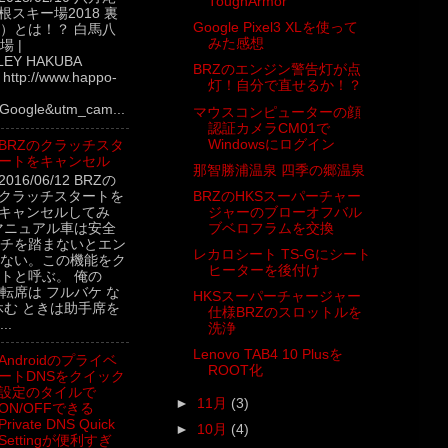
ToughArmor
根スキー場2018 裏
Google Pixel3 XLを使って
）とは！？ 白馬八
みた感想
 |
LEY HAKUBA
BRZのエンジン警告灯が点
ttp://www.happo-
灯！自分で直せるか！？
Google&utm_cam...
マウスコンピューターの顔
認証カメラCM01で
Windowsにログイン
BRZのクラッチスタ
ートをキャンセル
那智勝浦温泉 四季の郷温泉
2016/06/12 BRZの
クラッチスタートを
BRZのHKSスーパーチャー
キャンセルしてみ
ジャーのブローオフバル
マニュアル車は安全
ブベロフラムを交換
チを踏まないとエン
レカロシート TS-Gにシート
ない。この機能をク
ヒーターを後付け
トと呼ぶ。 俺の
転席は フルバケ な
HKSスーパーチャージャー
休む ときは助手席を
仕様BRZのスロットルを
..
洗浄
Lenovo TAB4 10 Plusを
Androidのプライベ
ROOT化
ートDNSをクイック
設定のタイルで
►
11月
(3)
ON/OFFできる
Private DNS Quick
►
10月
(4)
Settingが便利すぎ