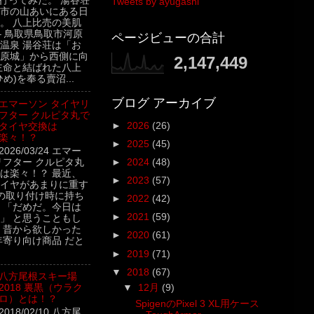
行ってみた。 湯谷荘
Tweets by ayugashi
市の山あいにある日
。 八上比売の美肌
– 鳥取県鳥取市河原
ページビューの合計
温泉 湯谷荘は「お
原城」から西側に向
2,147,449
主命と結ばれた八上
め)を奉る賣沼...
ブログ アーカイブ
エマーソン タイヤリ
フター クルピタ丸で
►
2026
(26)
タイヤ交換は
楽々！？
►
2025
(45)
2026/03/24 エマー
リフター クルピタ丸
►
2024
(48)
は楽々！？ 最近、
►
2023
(57)
イヤがあまりに重す
の取り付け時に持ち
►
2022
(42)
 「だめだ。今日は
►
2021
(59)
」 と思うこともし
 昔から欲しかった
►
2020
(61)
年寄り向け商品 だと
►
2019
(71)
▼
2018
(67)
八方尾根スキー場
2018 裏黒（ウラク
▼
12月
(9)
ロ）とは！？
SpigenのPixel 3 XL用ケース
2018/02/10 八方尾