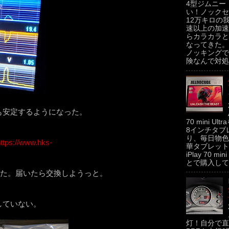
4型ジムニー
い！ノックセ
12万キロの
速以上の加速
らカラカラと
なってきた。
ノッキングで
険なんで対処せ
も安定するようになった。
70 mini U
8インチタブ
り、毎日物色
ttps://www.hks-
華タブレットの
iPlay 70 m
とで購入してみた
いた。届いたら交換しようっと。
していない。
灯！自分で直