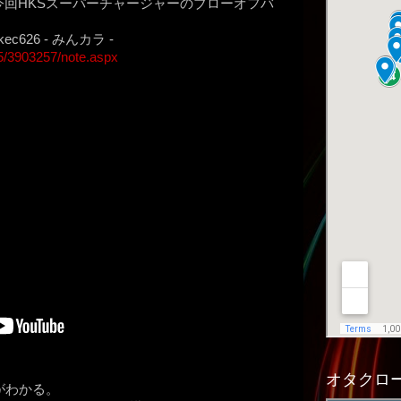
今回HKSスーパーチャージャーのブローオフバ
c626 - みんカラ -
25/3903257/note.aspx
オタクロー
がわかる。