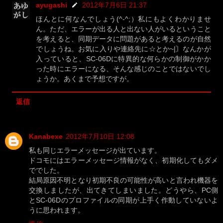
ayugashi
2012年7月6日 21:37
ほんとに何なんでしょう(^-^;）私にもよくわかりませ
ん。ただ、エラーが出る人と出ない人がいるということ
を考えると、同期データに問題があると考えるのが自然
でしょうね。お気に入りや連絡先に☆とか~|〙なんかが
入っていると、SC-06Dに特異的な何らかの制御がかか
った時にエラーになる、そんな感じのことではないでし
ょうか。あくまで予想ですが。
返信
Kanabexe
2012年7月10日 12:08
私も同じエラーメッセージが出ています。
ドコモにはエラーメッセージ情報がなく、初期化してもダメ
ででした。
結局原因不明となり初期不良の可能性が高いと言われ機器を
交換しましたが、出てきてしまいました。どうやら、PC側
とSC-06Dのプロファイルの同期が上手く作動していないよ
うに思われます。