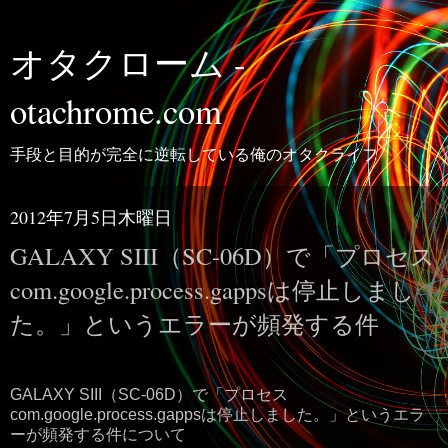
オタクローム -
otachrome.com
手段と目的が完全に逆転している俺のオタクライフ
2012年7月5日木曜日
GALAXY SIII（SC-06D）で「プロセス
com.google.process.gappsは停止しまし
た。」というエラーが頻発する件
GALAXY SIII（SC-06D）で「プロセス
com.google.process.gappsは停止しました。」というエラ
ーが頻発する件について