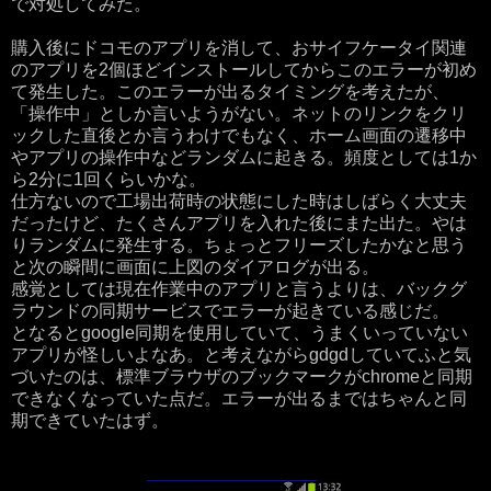
で対処してみた。
購入後にドコモのアプリを消して、おサイフケータイ関連
のアプリを2個ほどインストールしてからこのエラーが初め
て発生した。このエラーが出るタイミングを考えたが、
「操作中」としか言いようがない。ネットのリンクをクリ
ックした直後とか言うわけでもなく、ホーム画面の遷移中
やアプリの操作中などランダムに起きる。頻度としては1か
ら2分に1回くらいかな。
仕方ないので工場出荷時の状態にした時はしばらく大丈夫
だったけど、たくさんアプリを入れた後にまた出た。やは
りランダムに発生する。ちょっとフリーズしたかなと思う
と次の瞬間に画面に上図のダイアログが出る。
感覚としては現在作業中のアプリと言うよりは、バックグ
ラウンドの同期サービスでエラーが起きている感じだ。
となるとgoogle同期を使用していて、うまくいっていない
アプリが怪しいよなあ。と考えながらgdgdしていてふと気
づいたのは、標準ブラウザのブックマークがchromeと同期
できなくなっていた点だ。エラーが出るまではちゃんと同
期できていたはず。