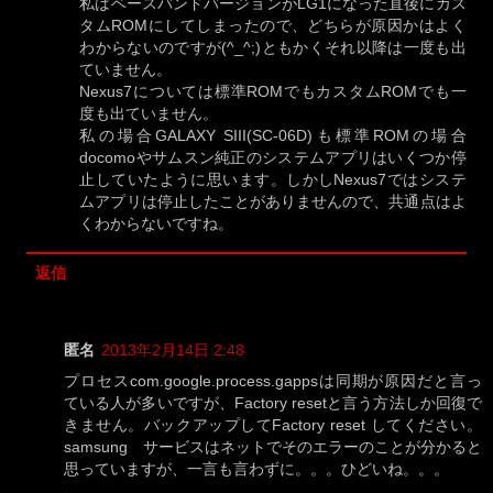
私はベースバンドバージョンがLG1になった直後にカス
タムROMにしてしまったので、どちらが原因かはよく
わからないのですが(^_^;)ともかくそれ以降は一度も出
ていません。
Nexus7については標準ROMでもカスタムROMでも一
度も出ていません。
私の場合GALAXY SIII(SC-06D)も標準ROMの場合
docomoやサムスン純正のシステムアプリはいくつか停
止していたように思います。しかしNexus7ではシステ
ムアプリは停止したことがありませんので、共通点はよ
くわからないですね。
返信
匿名
2013年2月14日 2:48
プロセスcom.google.process.gappsは同期が原因だと言っ
ている人が多いですが、Factory resetと言う方法しか回復で
きません。バックアップしてFactory reset してください。
samsung サービスはネットでそのエラーのことが分かると
思っていますが、一言も言わずに。。。ひどいね。。。