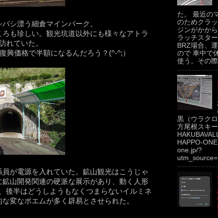
た。 最近の
のためクラッ
シバシ漂う細倉マインパーク。
ジンがかから
ころも珍しい。観光坑道以外にも様々なアトラ
ラッチスター
訪れていた。
BRZ場合、運
興価格で半額になるんだろう？(^-^;）
ので 車中で
使う。その際.
黒（ウラクロ
方尾根スキー場
HAKUBAVAL
HAPPO-ONE h
one.jp/?
utm_source=
係員が電源を入れていた。鉱山観光はこうじゃ
に鉱山開発関連の硬派な展示があり、動く人形
が、後半はどうしようもなくつまらないイルミネ
的な変なポエムが多く辟易とさせられた。