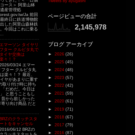
ってきた！＜一日個
Tweets by ayugashi
コース＞ 阿里山林
遺産管理処
.forest.gov.tw/Ja 前回
ページビューの合計
最終日に鉄道博物館
出した阿里山森林鉄
2,145,978
。今回はこれに乗る
..
ブログ アーカイブ
エマーソン タイヤリ
フター クルピタ丸で
►
2026
(26)
タイヤ交換は
楽々！？
►
2025
(45)
2026/03/24 エマー
リフター クルピタ丸
►
2024
(48)
は楽々！？ 最近、
►
2023
(57)
イヤがあまりに重す
の取り付け時に持ち
►
2022
(42)
 「だめだ。今日は
►
2021
(59)
」 と思うこともし
 昔から欲しかった
►
2020
(61)
年寄り向け商品 だと
►
2019
(71)
►
2018
(67)
BRZのクラッチスタ
ートをキャンセル
►
2017
(79)
2016/06/12 BRZの
►
2016
(87)
クラッチスタートを