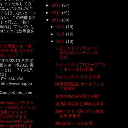
キャンセルしてみ
►
2015
(97)
マニュアル車は安全
►
2014
(81)
チを踏まないとエン
ない。この機能をク
▼
2013
(88)
トと呼ぶ。 俺の
►
12月
(10)
転席は フルバケ な
休む ときは助手席を
►
11月
(12)
..
▼
10月
(10)
八方尾根スキー場
シビックタイプRユーロ
2018 裏黒（ウラク
(FN2)のメンテナンス
ロ）とは！？
DVD
2018/02/10 八方尾
シビックタイプRユーロでサ
根スキー場2018 裏
ーキット走行4日目
）とは！？ 白馬八
 |
みはらしの丘 みたまの湯
LEY HAKUBA
ttp://www.happo-
焼津黒潮温泉 ホテルアンビ
ア松風閣
Google&utm_cam...
奥羽本線の板谷駅と峠駅
Androidのプライベ
須川高原温泉と栗駒山周辺
ートDNSをクイック
超絶アクセス路で行く姥湯
設定のタイルで
温泉 桝形屋
ON/OFFできる
Private DNS Quick
銀山温泉 しろがね湯
Settingが便利すぎ