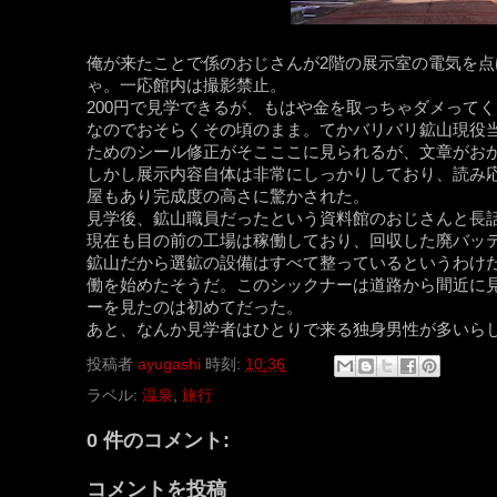
俺が来たことで係のおじさんが2階の展示室の電気を
ゃ。一応館内は撮影禁止。
200円で見学できるが、もはや金を取っちゃダメってく
なのでおそらくその頃のまま。てかバリバリ鉱山現役
ためのシール修正がそこここに見られるが、文章がお
しかし展示内容自体は非常にしっかりしており、読み
屋もあり完成度の高さに驚かされた。
見学後、鉱山職員だったという資料館のおじさんと長
現在も目の前の工場は稼働しており、回収した廃バッ
鉱山だから選鉱の設備はすべて整っているというわけ
働を始めたそうだ。このシックナーは道路から間近に
ーを見たのは初めてだった。
あと、なんか見学者はひとりで来る独身男性が多いらしい(
投稿者
ayugashi
時刻:
10:36
ラベル:
温泉
,
旅行
0 件のコメント:
コメントを投稿