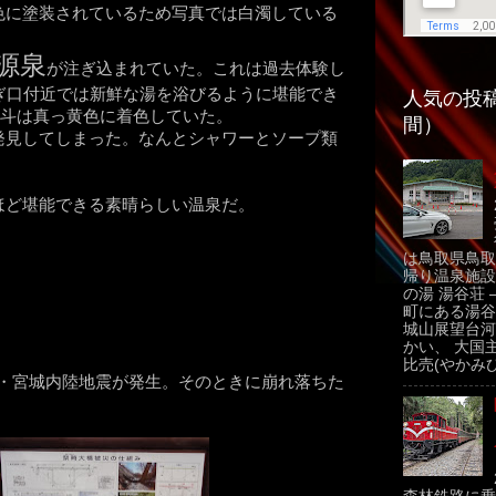
色に塗装されているため写真では白濁している
源泉
が注ぎ込まれていた。これは過去体験し
ぎ口付近では新鮮な湯を浴びるように堪能でき
人気の投稿
る漏斗は真っ黄色に着色していた。
間）
発見してしまった。なんとシャワーとソープ類
ほど堪能できる素晴らしい温泉だ。
は鳥取県鳥取
帰り温泉施設
の湯 湯谷荘 
町にある湯谷
城山展望台河
かい、 大国
比売(やかみひ
に岩手・宮城内陸地震が発生。そのときに崩れ落ちた