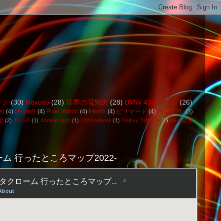
ック
(30)
Nexus5
(28)
世界の電気街
(28)
BMW 435iクーペ
(26)
st
(4)
Nexus9
(4)
Pixel Watch
(4)
Pixel5
(4)
ビリヤード
(4)
Pixel3 XL
(3)
般
(2)
401SO
(1)
Android auto
(1)
Chromebook
(1)
Galaxy Tab S8+
(1)
JR全線完
ム 行ったところマップ2022-