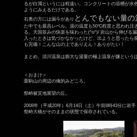
るが白濁というには程遠い。コンクリートの浴槽が水
ようにみえるだけである。
とんでもない量の
右奥の方には漏斗があり
た中でも最高レベル。湯の温度も50℃程度と思われ注
る。天国並みの快楽を味わった(^o^)/ 岩山から伸び
入ったときは気づかなかったけど、出ようと思ったら
も完備！こんな山の上でありえん！ありがたい！
まとめ。須川温泉は膨大な湯量の極上温泉が嫌という
＜おまけ＞
栗駒山の周辺の俺的みどころ。
祭畤被災地展望の丘。
2008年（平成20年）6月14日（土）午前8時43分
祭畤大橋がそのままの状態で保存されている。