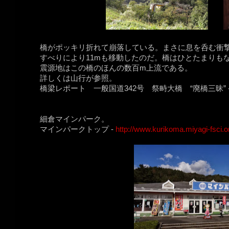
橋がポッキリ折れて崩落している。まさに息を呑む衝
すべりにより11mも移動したのだ。橋はひとたまりも
震源地はこの橋のほんの数百m上流である。
詳しくは山行が参照。
橋梁レポート 一般国道342号 祭畤大橋 “廃橋三昧” 
細倉マインパーク。
マインパークトップ -
http://www.kurikoma.miyagi-fsci.