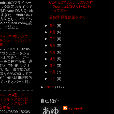
CEATECでdocomoのSONY
5 Androidのプライベー
Xperia Z1(SO-01F)に触
イック設定のタイルで
ってきた
rivate DNS Quick
利すぎた。 Androidの
若狭湾 原発銀座をゆく
方法としてプライベ
.adguard.comを設
►
9月
(6)
 方法とし...
►
8月
(6)
JB23W 4型ジムニー
►
7月
(6)
をショートアンテナ
化
►
6月
(9)
2026/01/19 JB23W
►
5月
(6)
4型ジムニーをショ
化してみた。 アー
►
4月
(5)
ーを自称する俺。通
ジオ でNHK ラジオ
►
3月
(3)
ている。 御存知の通
►
2月
(7)
昔ながらのロッドア
が、俺の駐車環境的
►
1月
(8)
ているとバック時に
►
2012
(112)
JB23W 4型ジムニー
ノッキングとの戦
自己紹介
い！ノックセンサー
交換編
ayugashi
2024/08/09 JB23W