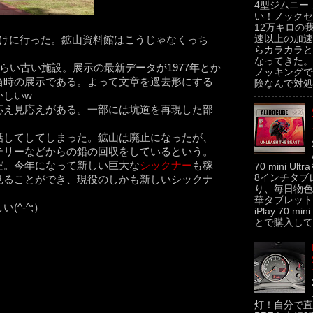
4型ジムニー
い！ノックセ
12万キロの
速以上の加速
点けに行った。鉱山資料館はこうじゃなくっち
らカラカラと
なってきた。
らい古い施設。展示の最新データが1977年とか
ノッキングで
当時の展示である。よって文章を過去形にする
険なんで対処せ
かしいw
応え見応えがある。一部には坑道を再現した部
話してしてしまった。鉱山は廃止になったが、
テリーなどからの鉛の回収をしているという。
だ。今年になって新しい巨大な
シックナー
も稼
70 mini U
8インチタブ
見ることができ、現役のしかも新しいシックナ
り、毎日物色
華タブレットの
^-^;）
iPlay 70 m
とで購入してみた
灯！自分で直