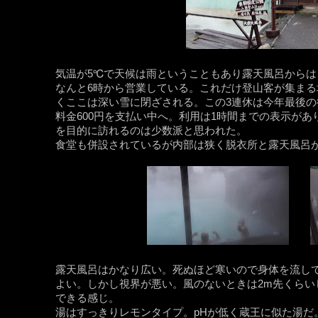
気温が5℃で天候は雨ということもあり露天風呂から
なんと6時から営業している。これだけ登山客が集ま
くここは深い雪に閉ざされる。この3連休は今年最後
料金600円を支払い中へ。利用は1時間までの表示が
を目的に訪れるのは少数派と思われた。
食堂も併設されているが内部は狭く脱衣所と露天風呂
露天風呂はかなり広い。死ぬほど寒いので身体を流し
よい。しかし視界が悪い。風のないときは2m先くらいしか
できる感じ。
湯はすっきりレモンタイプ。pHが低く蔵王に似た湯だ