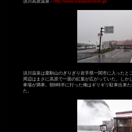
須川高原温泉 -
http://www.sukawaonsen.jp/
須川温泉は栗駒山のぎりぎり岩手県一関市に入ったと
周辺はまさに高原で一面の紅葉が広がっていた。しか
車場が満車。朝6時半に行った俺はギリギリ駐車出来
た。