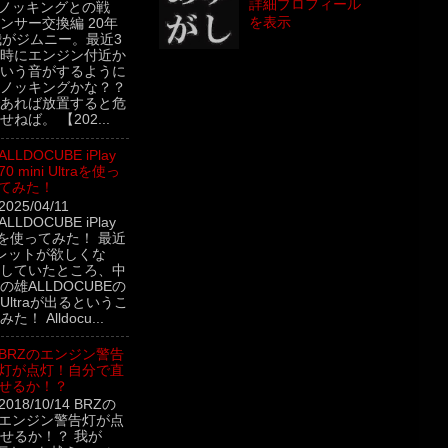
詳細プロフィール
 ノッキングとの戦
を表示
ンサー交換編 20年
我がジムニー。最近3
時にエンジン付近か
いう音がするように
ノッキングかな？？
あれば放置すると危
ねば。 【202...
ALLDOCUBE iPlay
70 mini Ultraを使っ
てみた！
2025/04/11
ALLDOCUBE iPlay
ltraを使ってみた！ 最近
レットが欲しくな
していたところ、中
雄ALLDOCUBEの
ini Ultraが出るというこ
！ Alldocu...
BRZのエンジン警告
灯が点灯！自分で直
せるか！？
2018/10/14 BRZの
エンジン警告灯が点
せるか！？ 我が