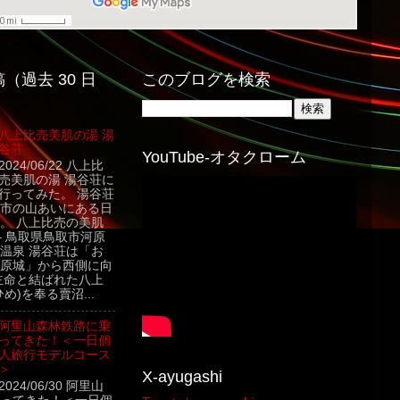
（過去 30 日
このブログを検索
八上比売美肌の湯 湯
谷荘
YouTube-オタクローム
2024/06/22 八上比
売美肌の湯 湯谷荘に
行ってみた。 湯谷荘
市の山あいにある日
。 八上比売の美肌
– 鳥取県鳥取市河原
温泉 湯谷荘は「お
原城」から西側に向
主命と結ばれた八上
め)を奉る賣沼...
阿里山森林鉄路に乗
ってきた！＜一日個
人旅行モデルコース
＞
X-ayugashi
2024/06/30 阿里山