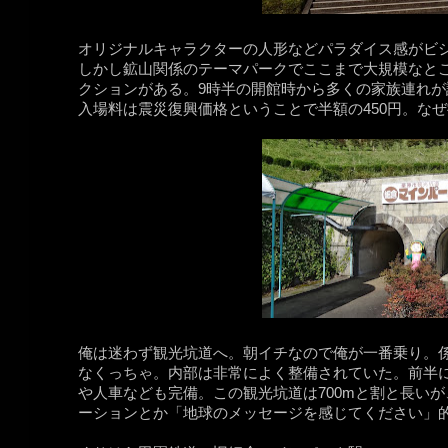
オリジナルキャラクターの人形などパラダイス感がビ
しかし鉱山関係のテーマパークでここまで大規模なと
クションがある。9時半の開館時から多くの家族連れが
入場料は震災復興価格ということで半額の450円。なぜ復
俺は迷わず観光坑道へ。朝イチなので俺が一番乗り。
なくっちゃ。内部は非常によく整備されていた。前半
や人車なども完備。この観光坑道は700mと割と長い
ーションとか「地球のメッセージを感じてください」