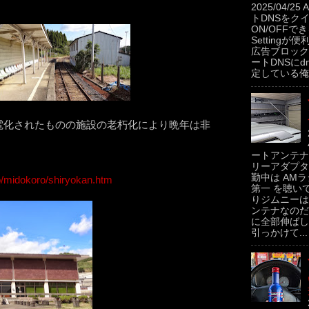
2025/04/2
トDNSをク
ON/OFFできるP
Settingが便
広告ブロック
ートDNSにdns
定している俺。
電化されたものの施設の老朽化により晩年は非
ートアンテナ
リーアダプタ
勤中は AMラ
ko/midokoro/shiryokan.htm
第一 を聴い
りジムニーは
ンテナなのだ
に全部伸ばし
引っかけて...