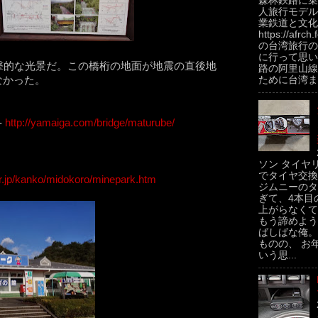
森林鉄路に乗
人旅行モデル
業鉄道と文化
https://afrch
の台湾旅行の
に行って思い
撃的な光景だ。この橋桁の地面が地震の直後地
路の阿里山線
なかった。
ために台湾ま.
-
http://yamaiga.com/bridge/maturube/
ソン タイヤ
でタイヤ交換
or.jp/kanko/midokoro/minepark.htm
ジムニーのタ
ぎて、4本目
上がらなくて
もう諦めよう
ばしばな俺。
ものの、 お
いう思...