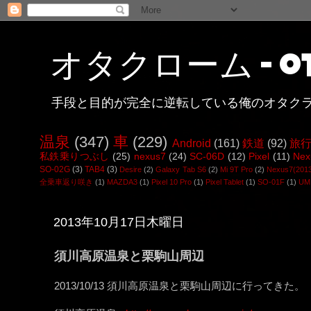
オタクローム - ot
手段と目的が完全に逆転している俺のオタク
温泉
(347)
車
(229)
Android
(161)
鉄道
(92)
旅
私鉄乗りつぶし
(25)
nexus7
(24)
SC-06D
(12)
Pixel
(11)
Nex
SO-02G
(3)
TAB4
(3)
Desire
(2)
Galaxy Tab S6
(2)
Mi 9T Pro
(2)
Nexus7(201
全乗車返り咲き
(1)
MAZDA3
(1)
Pixel 10 Pro
(1)
Pixel Tablet
(1)
SO-01F
(1)
UMI
2013年10月17日木曜日
須川高原温泉と栗駒山周辺
2013/10/13 須川高原温泉と栗駒山周辺に行ってきた。