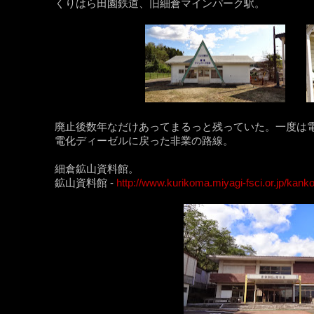
くりはら田園鉄道、旧細倉マインパーク駅。
廃止後数年なだけあってまるっと残っていた。一度は
電化ディーゼルに戻った非業の路線。
細倉鉱山資料館。
鉱山資料館 -
http://www.kurikoma.miyagi-fsci.or.jp/kan