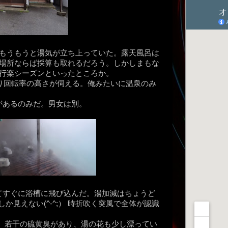
はもうもうと湯気が立ち上っていた。露天風呂は
る場所ならば採算も取れるだろう。しかしまもな
の行楽シーズンといったところか。
あり回転率の高さが伺える。俺みたいに温泉のみ
があるのみだ。男女は別。
てすぐに浴槽に飛び込んだ。湯加減はちょうど
見えない(^-^;） 時折吹く突風で全体が認識
。若干の硫黄臭があり、湯の花も少し漂ってい