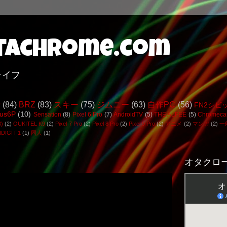
achrome.com
ライフ
行
(84)
BRZ
(83)
スキー
(75)
ジムニー
(63)
自作PC
(56)
FN2シビ
us6P
(10)
Sensation
(8)
Pixel 6 Pro
(7)
AndroidTV
(5)
THE ALFEE
(5)
Chromeca
3)
(2)
OUKITEL K9
(2)
Pixel 7 Pro
(2)
Pixel 8 Pro
(2)
Pixel 9 Pro
(2)
アニメ
(2)
マンガ
(2)
一
DIGI F1
(1)
同人
(1)
オタクロー