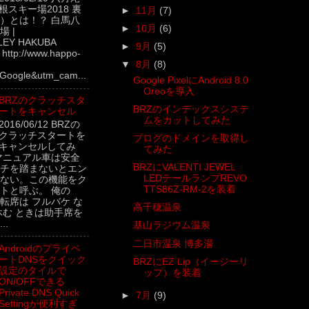
根スキー場2018 裏
►
11月
(7)
）とは！？ 白馬八
►
10月
(6)
 |
LEY HAKUBA
►
9月
(5)
ttp://www.happo-
▼
8月
(8)
Google&utm_cam...
Google PixelにAndroid 8.0
Oreoを導入
BRZのクラッチスタ
BRZのインデックスシステ
ートをキャンセル
ムをカットしてみた
2016/06/12 BRZの
クラッチスタートを
ブログのドメインを取得し
キャンセルしてみ
てみた
マニュアル車は安全
BRZにVALENTI JEWEL
チを踏まないとエン
LEDテールランプREVO
ない。この機能をク
TTS86Z-RM-2を装着
トと呼ぶ。 俺の
転席は フルバケ な
高千穂温泉
休む ときは助手席を
..
基山ラジウム温泉
二日市温泉 博多湯
Androidのプライベ
ートDNSをクイック
BRZにEZ Lip（イージーリ
設定のタイルで
ップ）を装着
ON/OFFできる
Private DNS Quick
►
7月
(9)
Settingが便利すぎ