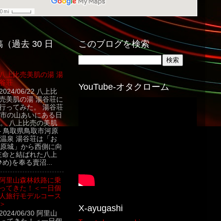
（過去 30 日
このブログを検索
八上比売美肌の湯 湯
谷荘
YouTube-オタクローム
2024/06/22 八上比
売美肌の湯 湯谷荘に
行ってみた。 湯谷荘
市の山あいにある日
。 八上比売の美肌
– 鳥取県鳥取市河原
温泉 湯谷荘は「お
原城」から西側に向
主命と結ばれた八上
め)を奉る賣沼...
阿里山森林鉄路に乗
ってきた！＜一日個
人旅行モデルコース
＞
X-ayugashi
2024/06/30 阿里山