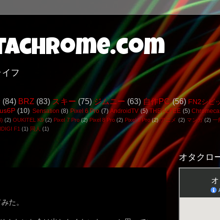
achrome.com
ライフ
行
(84)
BRZ
(83)
スキー
(75)
ジムニー
(63)
自作PC
(56)
FN2シビ
us6P
(10)
Sensation
(8)
Pixel 6 Pro
(7)
AndroidTV
(5)
THE ALFEE
(5)
Chromeca
3)
(2)
OUKITEL K9
(2)
Pixel 7 Pro
(2)
Pixel 8 Pro
(2)
Pixel 9 Pro
(2)
アニメ
(2)
マンガ
(2)
一
DIGI F1
(1)
同人
(1)
オタクロー
してみた。