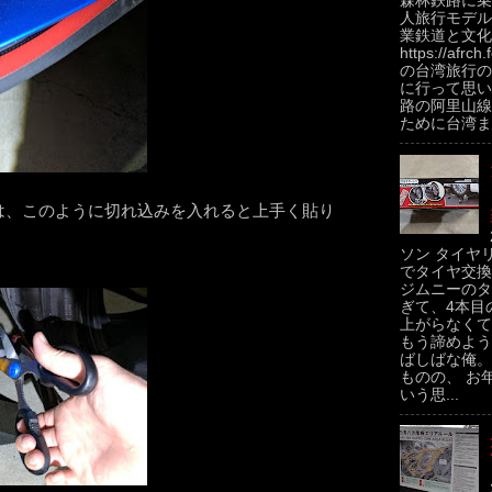
森林鉄路に乗
人旅行モデル
業鉄道と文化
https://afrch
の台湾旅行の
に行って思い
路の阿里山線
ために台湾ま.
は、このように切れ込みを入れると上手く貼り
ソン タイヤ
でタイヤ交換
ジムニーのタ
ぎて、4本目
上がらなくて
もう諦めよう
ばしばな俺。
ものの、 お
いう思...