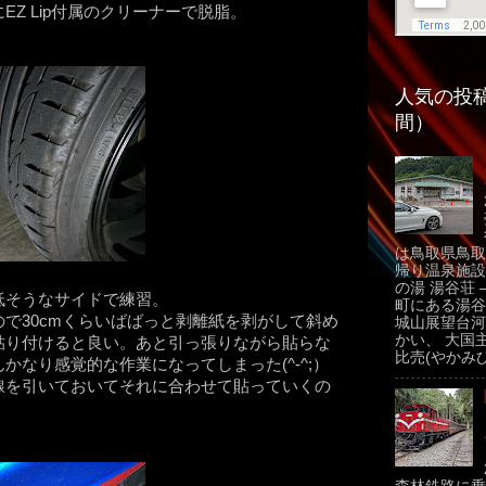
Z Lip付属のクリーナーで脱脂。
人気の投稿
間）
は鳥取県鳥取
帰り温泉施設
の湯 湯谷荘 
低そうなサイドで練習。
町にある湯谷
で30cmくらいばばっと剥離紙を剥がして斜め
城山展望台河
かい、 大国
貼り付けると良い。あと引っ張りながら貼らな
比売(やかみひ
なり感覚的な作業になってしまった(^-^;）
線を引いておいてそれに合わせて貼っていくの