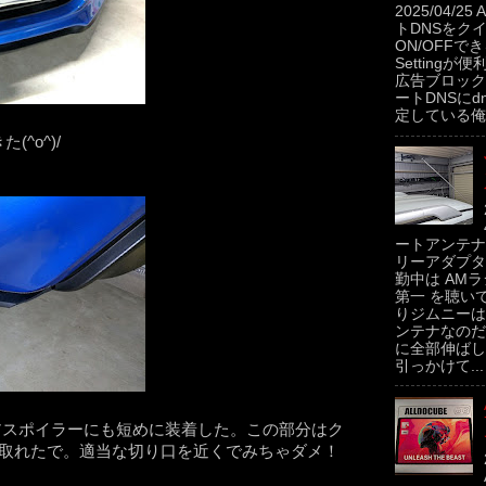
2025/04/2
トDNSをク
ON/OFFできるP
Settingが便
広告ブロック
ートDNSにdns
定している俺。
^o^)/
ートアンテナ
リーアダプタ
勤中は AMラ
第一 を聴い
りジムニーは
ンテナなのだ
に全部伸ばし
引っかけて...
リアスポイラーにも短めに装着した。この部分はク
ら取れたで。適当な切り口を近くでみちゃダメ！