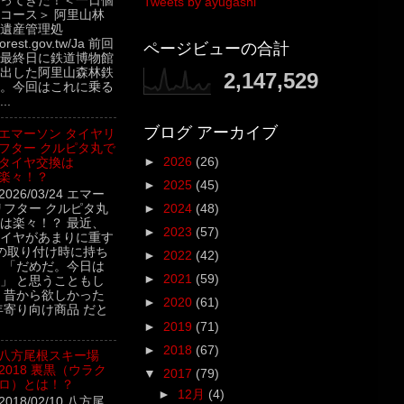
ってきた！＜一日個
Tweets by ayugashi
コース＞ 阿里山林
遺産管理処
.forest.gov.tw/Ja 前回
ページビューの合計
最終日に鉄道博物館
出した阿里山森林鉄
2,147,529
。今回はこれに乗る
..
ブログ アーカイブ
エマーソン タイヤリ
フター クルピタ丸で
►
2026
(26)
タイヤ交換は
楽々！？
►
2025
(45)
2026/03/24 エマー
リフター クルピタ丸
►
2024
(48)
は楽々！？ 最近、
►
2023
(57)
イヤがあまりに重す
の取り付け時に持ち
►
2022
(42)
 「だめだ。今日は
►
2021
(59)
」 と思うこともし
 昔から欲しかった
►
2020
(61)
年寄り向け商品 だと
►
2019
(71)
►
2018
(67)
八方尾根スキー場
2018 裏黒（ウラク
▼
2017
(79)
ロ）とは！？
►
12月
(4)
2018/02/10 八方尾