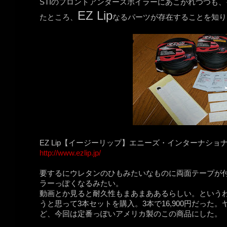
STIのフロントアンダースポイラーにあこがれつつも
EZ Lip
たところ、
なるパーツが存在することを知り
EZ Lip【イージーリップ】エニーズ・インターナショ
http://www.ezlip.jp/
要するにウレタンのひもみたいなものに両面テープが
ラーっぽくなるみたい。
動画とか見ると耐久性もまあまああるらしい。という
うと思って3本セットを購入。3本で16,900円だっ
ど、今回は定番っぽいアメリカ製のこの商品にした。