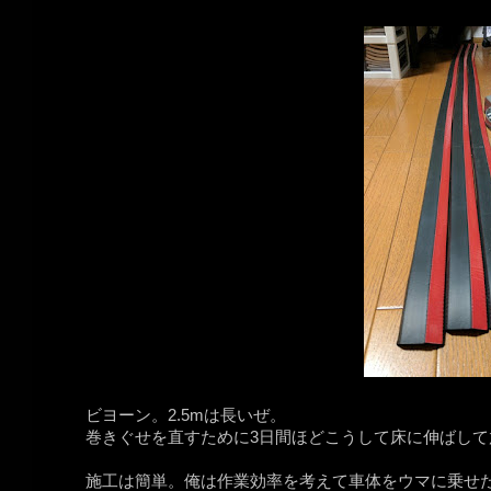
ビヨーン。2.5mは長いぜ。
巻きぐせを直すために3日間ほどこうして床に伸ばして
施工は簡単。俺は作業効率を考えて車体をウマに乗せ