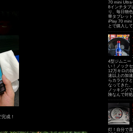
70 mini U
8インチタブ
り、毎日物色
華タブレットの
iPlay 70 m
とで購入してみた
4型ジムニー
い！ノックセ
12万キロの
速以上の加速
らカラカラと
なってきた。
ノッキングで
険なんで対処せ
で完成！
灯！自分で直