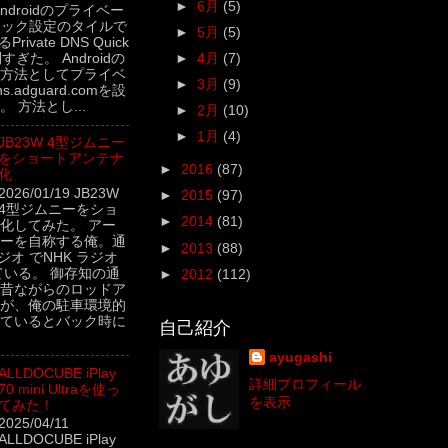
►
6月
(5)
5 Androidのプライベー
イック設定のタイルで
►
5月
(5)
rivate DNS Quick
►
4月
(7)
利すぎた。 Androidの
方法としてプライベ
►
3月
(9)
.adguard.comを設
 方法とし...
►
2月
(10)
►
1月
(4)
JB23W 4型ジムニー
をショートアンテナ
►
2016
(87)
化
2026/01/19 JB23W
►
2015
(97)
4型ジムニーをショ
►
2014
(81)
化してみた。 アー
ーを自称する俺。通
►
2013
(88)
ジオ でNHK ラジオ
ている。 御存知の通
►
2012
(112)
昔ながらのロッドア
が、俺の駐車環境的
ているとバック時に
自己紹介
ayugashi
ALLDOCUBE iPlay
詳細プロフィール
70 mini Ultraを使っ
を表示
てみた！
2025/04/11
ALLDOCUBE iPlay