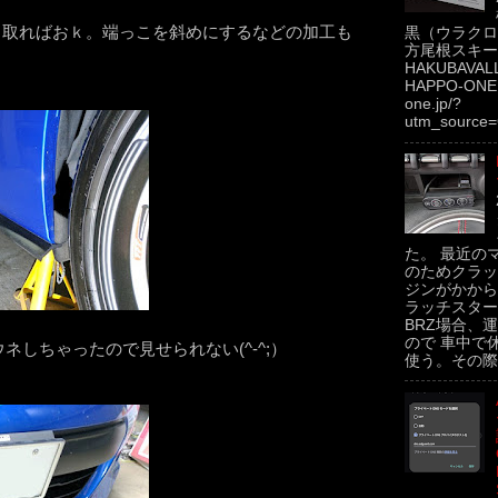
切り取ればおｋ。端っこを斜めにするなどの加工も
黒（ウラクロ
方尾根スキー場
HAKUBAVAL
HAPPO-ONE h
one.jp/?
utm_source=
た。 最近の
のためクラッ
ジンがかから
ラッチスター
BRZ場合、運
ので 車中で
しちゃったので見せられない(^-^;）
使う。その際.