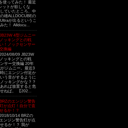
ltraを使ってみた！ 最近
レットが欲しくな
していたところ、中
雄ALLDOCUBEの
ini Ultraが出るというこ
！ Alldocu...
JB23W 4型ジムニー
ノッキングとの戦
い！ノックセンサー
交換編
2024/08/09 JB23W
 ノッキングとの戦
ンサー交換編 20年
我がジムニー。最近3
時にエンジン付近か
いう音がするように
ノッキングかな？？
あれば放置すると危
ねば。 【202...
BRZのエンジン警告
灯が点灯！自分で直
せるか！？
2018/10/14 BRZの
エンジン警告灯が点
せるか！？ 我が