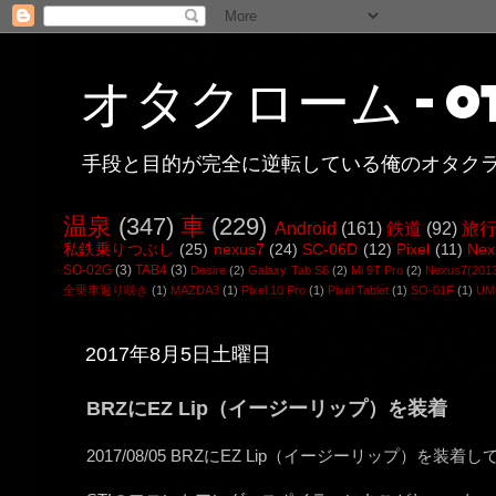
オタクローム - ot
手段と目的が完全に逆転している俺のオタク
温泉
(347)
車
(229)
Android
(161)
鉄道
(92)
旅
私鉄乗りつぶし
(25)
nexus7
(24)
SC-06D
(12)
Pixel
(11)
Nex
SO-02G
(3)
TAB4
(3)
Desire
(2)
Galaxy Tab S6
(2)
Mi 9T Pro
(2)
Nexus7(201
全乗車返り咲き
(1)
MAZDA3
(1)
Pixel 10 Pro
(1)
Pixel Tablet
(1)
SO-01F
(1)
UMI
2017年8月5日土曜日
BRZにEZ Lip（イージーリップ）を装着
2017/08/05 BRZにEZ Lip（イージーリップ）を装着