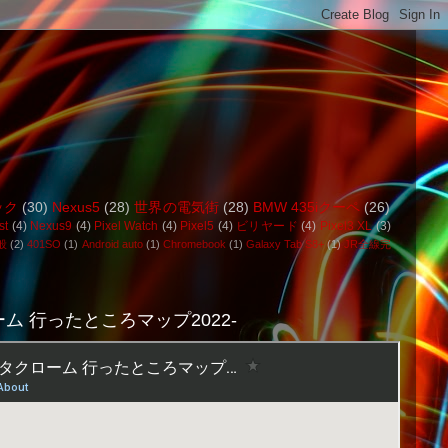
ック
(30)
Nexus5
(28)
世界の電気街
(28)
BMW 435iクーペ
(26)
st
(4)
Nexus9
(4)
Pixel Watch
(4)
Pixel5
(4)
ビリヤード
(4)
Pixel3 XL
(3)
般
(2)
401SO
(1)
Android auto
(1)
Chromebook
(1)
Galaxy Tab S8+
(1)
JR全線完
ム 行ったところマップ2022-