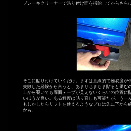
ブレーキクリーナーで貼り付け面を掃除してからさらにE
そこに貼り付けていくだけ。まずは直線的で難易度が
失敗した経験から言うと、あまりちまちま貼ると歪むの
上から覗いても両面テープが見えないくらいの位置に
いほうが良い。ある程度は貼り直しも可能だが、うーんか
もしかしたらリフトを使えるようなプロは先に下から
かも。