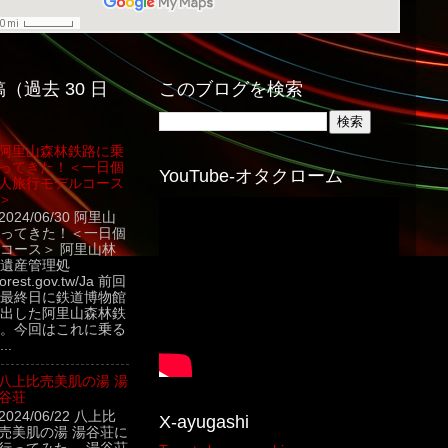
（過去 30 日
このブログを検索
阿里山森林鉄路に乗
ってきた！＜一日個
YouTube-オタクローム
人旅行モデルコース
＞
2024/06/30 阿里山
ってきた！＜一日個
コース＞ 阿里山林
遺産管理処
.forest.gov.tw/Ja 前回
最終日に鉄道博物館
出した阿里山森林鉄
。今回はこれに乗る
..
八上比売美肌の湯 湯
谷荘
2024/06/22 八上比
X-ayugashi
売美肌の湯 湯谷荘に