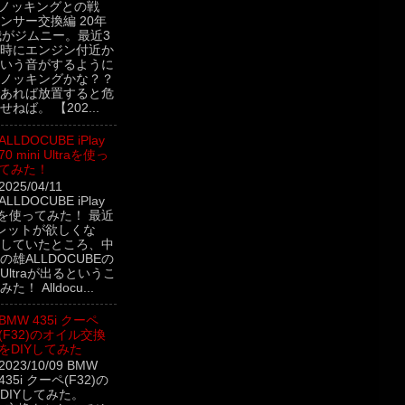
 ノッキングとの戦
ンサー交換編 20年
我がジムニー。最近3
時にエンジン付近か
いう音がするように
ノッキングかな？？
あれば放置すると危
ねば。 【202...
ALLDOCUBE iPlay
70 mini Ultraを使っ
てみた！
2025/04/11
ALLDOCUBE iPlay
ltraを使ってみた！ 最近
レットが欲しくな
していたところ、中
雄ALLDOCUBEの
ini Ultraが出るというこ
！ Alldocu...
BMW 435i クーペ
(F32)のオイル交換
をDIYしてみた
2023/10/09 BMW
435i クーペ(F32)の
DIYしてみた。