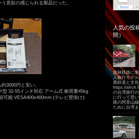
いう意欲の感じられる製品だった。
人気の投稿
間）
森林鉄路に乗
人旅行モデル
業鉄道と文化
3000円と安い。
https://afrch
具 中型 32-55インチ対応 アーム式 耐荷重45kg
の台湾旅行の
能 VESA400x400mm (テレビ壁掛け):
に行って思い
路の阿里山線
ために台湾ま.