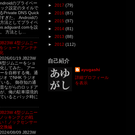
5 Androidのプライベー
►
2017
(79)
イック設定のタイルで
rivate DNS Quick
►
2016
(87)
利すぎた。 Androidの
►
2015
(97)
方法としてプライベ
.adguard.comを設
►
2014
(81)
 方法とし...
►
2013
(88)
JB23W 4型ジムニー
►
2012
(112)
をショートアンテナ
化
2026/01/19 JB23W
自己紹介
4型ジムニーをショ
化してみた。 アー
ayugashi
ーを自称する俺。通
ジオ でNHK ラジオ
詳細プロフィール
ている。 御存知の通
を表示
昔ながらのロッドア
が、俺の駐車環境的
ているとバック時に
JB23W 4型ジムニー
ノッキングとの戦
い！ノックセンサー
交換編
2024/08/09 JB23W