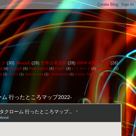
ック
(30)
Nexus5
(28)
世界の電気街
(28)
BMW 435iクーペ
(26)
st
(4)
Nexus9
(4)
Pixel Watch
(4)
Pixel5
(4)
ビリヤード
(4)
Pixel3 XL
(3)
般
(2)
401SO
(1)
Android auto
(1)
Chromebook
(1)
Galaxy Tab S8+
(1)
JR全線完
ム 行ったところマップ2022-