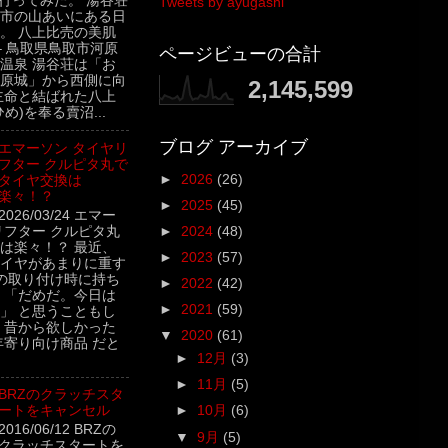
行ってみた。 湯谷荘
Tweets by ayugashi
市の山あいにある日
。 八上比売の美肌
– 鳥取県鳥取市河原
ページビューの合計
温泉 湯谷荘は「お
原城」から西側に向
2,145,599
主命と結ばれた八上
め)を奉る賣沼...
ブログ アーカイブ
エマーソン タイヤリ
フター クルピタ丸で
►
2026
(26)
タイヤ交換は
楽々！？
►
2025
(45)
2026/03/24 エマー
リフター クルピタ丸
►
2024
(48)
は楽々！？ 最近、
►
2023
(57)
イヤがあまりに重す
の取り付け時に持ち
►
2022
(42)
 「だめだ。今日は
►
2021
(59)
」 と思うこともし
 昔から欲しかった
▼
2020
(61)
年寄り向け商品 だと
►
12月
(3)
►
11月
(5)
BRZのクラッチスタ
ートをキャンセル
►
10月
(6)
2016/06/12 BRZの
▼
9月
(5)
クラッチスタートを