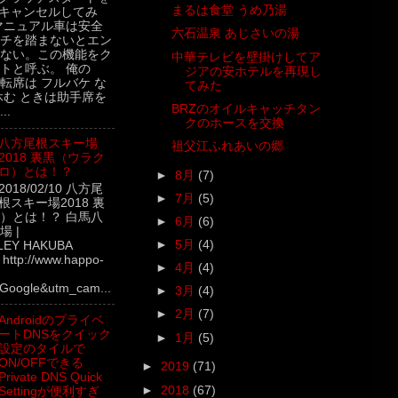
まるは食堂 うめ乃湯
キャンセルしてみ
マニュアル車は安全
六石温泉 あじさいの湯
チを踏まないとエン
ない。この機能をク
中華テレビを壁掛けしてア
トと呼ぶ。 俺の
ジアの安ホテルを再現し
転席は フルバケ な
てみた
休む ときは助手席を
BRZのオイルキャッチタン
..
クのホースを交換
八方尾根スキー場
祖父江ふれあいの郷
2018 裏黒（ウラク
ロ）とは！？
►
8月
(7)
2018/02/10 八方尾
►
7月
(5)
根スキー場2018 裏
）とは！？ 白馬八
►
6月
(6)
 |
►
5月
(4)
LEY HAKUBA
ttp://www.happo-
►
4月
(4)
Google&utm_cam...
►
3月
(4)
►
2月
(7)
Androidのプライベ
ートDNSをクイック
►
1月
(5)
設定のタイルで
ON/OFFできる
►
2019
(71)
Private DNS Quick
►
2018
(67)
Settingが便利すぎ