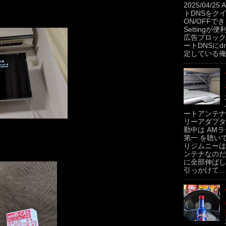
2025/04/2
トDNSをク
ON/OFFできるP
Settingが便
広告ブロック
ートDNSにdns
定している俺。
ートアンテナ
リーアダプタ
勤中は AMラ
第一 を聴い
りジムニーは
ンテナなのだ
に全部伸ばし
引っかけて...