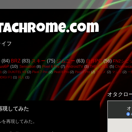
achrome.com
ライフ
行
(84)
BRZ
(83)
スキー
(75)
ジムニー
(63)
自作PC
(56)
FN2シビ
us6P
(10)
Sensation
(8)
Pixel 6 Pro
(7)
AndroidTV
(5)
THE ALFEE
(5)
Chromeca
3)
(2)
OUKITEL K9
(2)
Pixel 7 Pro
(2)
Pixel 8 Pro
(2)
Pixel 9 Pro
(2)
アニメ
(2)
マンガ
(2)
一
DIGI F1
(1)
同人
(1)
オタクロー
再現してみた
テルを再現してみた。