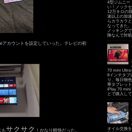
4型ジムニー
い！ノックセ
12万キロの
速以上の加速
らカラカラと
なってきた。
ノッキングで
険なんで対処せ
gleアカウントを設定していった。テレビの初
70 mini U
8インチタブ
り、毎日物色
華タブレットの
iPlay 70 m
とで購入してみた
サクサク
オイル交換を
にも
！かなり軽快だった。