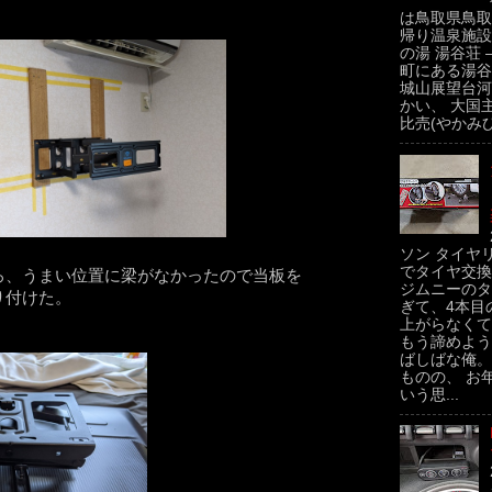
は鳥取県鳥取
帰り温泉施設
の湯 湯谷荘 
町にある湯谷
城山展望台河
かい、 大国
比売(やかみひ
ソン タイヤ
でタイヤ交換
ろ、うまい位置に梁がなかったので当板を
ジムニーのタ
り付けた。
ぎて、4本目
上がらなくて
もう諦めよう
ばしばな俺。
ものの、 お
いう思...