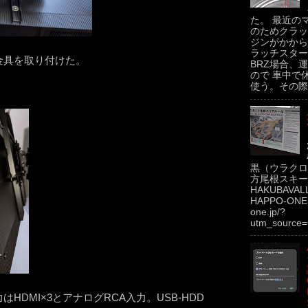
た。 最近の
のためクラッ
ジンがかから
ラッチスター
に金具を取り付けた。
BRZ場合、運
ので 車中で
使う。その際.
黒（ウラクロ
方尾根スキー場
HAKUBAVAL
HAPPO-ONE h
one.jp/?
utm_source=
DMI×3とアナログRCA入力。USB-HDD