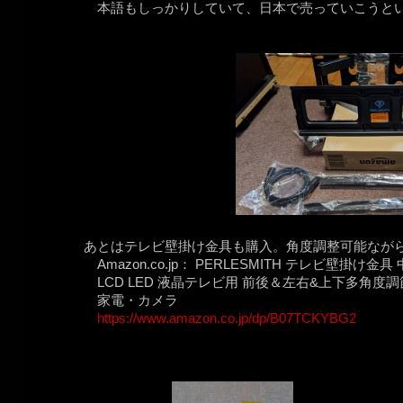
本語もしっかりしていて、日本で売っていこうと
あとはテレビ壁掛け金具も購入。角度調整可能ながら約
Amazon.co.jp： PERLESMITH テレビ壁掛け金
LCD LED 液晶テレビ用 前後＆左右&上下多角度調節可
家電・カメラ
https://www.amazon.co.jp/dp/B07TCKYBG2