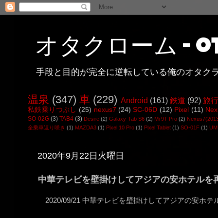
オタクローム - ot
手段と目的が完全に逆転している俺のオタク
温泉
(347)
車
(229)
Android
(161)
鉄道
(92)
旅
私鉄乗りつぶし
(25)
nexus7
(24)
SC-06D
(12)
Pixel
(11)
Nex
SO-02G
(3)
TAB4
(3)
Desire
(2)
Galaxy Tab S6
(2)
Mi 9T Pro
(2)
Nexus7(201
全乗車返り咲き
(1)
MAZDA3
(1)
Pixel 10 Pro
(1)
Pixel Tablet
(1)
SO-01F
(1)
UMI
2020年9月22日火曜日
中華テレビを壁掛けしてアジアの安ホテルを
2020/09/21 中華テレビを壁掛けしてアジアの安ホ