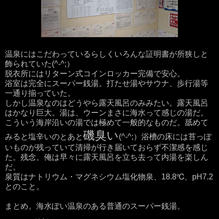
温泉にはこだわっているらしくいろんな証明書が所狭しと
飾られていた(^-^;）
脱衣所にはリターン式コインロッカー完備で安心。
浴室は完全にスーパー銭湯。打たせ湯やサウナ、歩行湯等
一通り揃っていた。
しかし温泉なのはどうやら露天風呂のみみたい。露天風呂
はかなり巨大。湯は、ウーンまさに海水って感じの湯だ。
こういう海岸沿いの湯では極めて一般的なものだ。舐めて
磯臭い
みると塩辛いのとあと
(^-^;）浴槽の床には苔っぽ
いものが残っていて清掃が行き届いておらず不潔感を感じ
た。残念。俺は早々に露天風呂を立ち去って内湯を楽しん
だ。
泉質はナトリウム・マグネシウム塩化物泉、18.8℃、pH7.2
とのこと。
まとめ。海水ぽい温泉のある普通のスーパー銭湯。