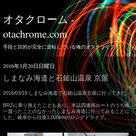
オタクローム -
otachrome.com
手段と目的が完全に逆転している俺のオタクライフ
2016年3月20日日曜日
しまなみ海道と石鎚山温泉 京屋
2016/03/19 しまなみ海道で石鎚山温泉京屋に行ってきた。
BRZに乗り換えたこともあり、本誌四連絡ルートのうち唯
一渡ったことのなかったしまなみ海道に行ってみることに
した。岐阜から往復1,000kmのロングドライブ。