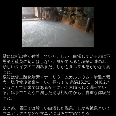
壁には析出物が付着していた。しかし白濁しているのに不
思議と硫黄の匂いはしない。舐めてみると塩辛い味のみ。
珍しいタイプの白濁温泉だ。しかもヌルヌル感がかなりあ
った。
泉質は含二酸化炭素－ナトリウ・ムカルシウム－炭酸水素
塩・塩化物冷鉱泉らしい。長っ！ｗ 泉温15.2℃、pH6.2と
いうことで鉱泉ではあるがとにかく素晴らしく濁ってい
る。鉱泉でこんな白濁した湯は初めてかも。貴重な体験だ
った。
まとめ。四国では珍しい白濁した温泉。しかも鉱泉という
マニアックさなのでマニアにはおすすめできる。