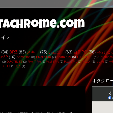
achrome.com
ライフ
行
(84)
BRZ
(83)
スキー
(75)
ジムニー
(63)
自作PC
(56)
FN2シビ
us6P
(10)
Sensation
(8)
Pixel 6 Pro
(7)
AndroidTV
(5)
THE ALFEE
(5)
Chromeca
3)
(2)
OUKITEL K9
(2)
Pixel 7 Pro
(2)
Pixel 8 Pro
(2)
Pixel 9 Pro
(2)
アニメ
(2)
マンガ
(2)
一
DIGI F1
(1)
同人
(1)
オタクロー