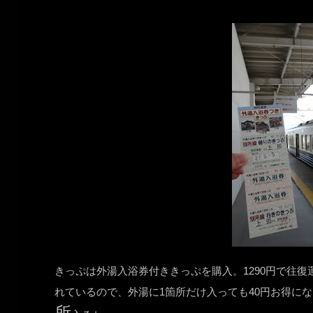
きっぷは外湯入浴券付ききっぷを購入。1290円で往復運賃
れているので、外湯に1箇所だけ入っても40円お得にな
所