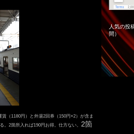
人気の投稿
間）
（1180円）と外湯2回券（150円×2）が含ま
2箇
る。2箇所入れば190円お得。仕方ない。