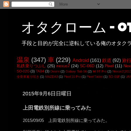
オタクローム - ot
手段と目的が完全に逆転している俺のオタク
温泉
(347)
車
(229)
Android
(161)
鉄道
(92)
旅
私鉄乗りつぶし
(25)
nexus7
(24)
SC-06D
(12)
Pixel
(11)
Nex
SO-02G
(3)
TAB4
(3)
Desire
(2)
Galaxy Tab S6
(2)
Mi 9T Pro
(2)
Nexus7(201
全乗車返り咲き
(1)
MAZDA3
(1)
Pixel 10 Pro
(1)
Pixel Tablet
(1)
SO-01F
(1)
UMI
2015年9月6日日曜日
上田電鉄別所線に乗ってみた
2015/09/05 上田電鉄別所線に乗ってみた。