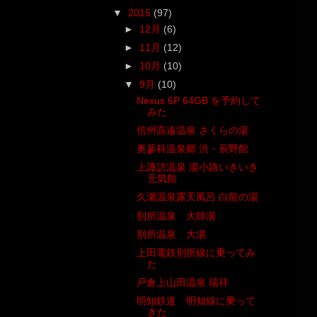
▼
2015
(97)
►
12月
(6)
►
11月
(12)
►
10月
(10)
▼
9月
(10)
Nexus 6P 64GB を予約して
みた
信州高遠温泉 さくらの湯
奥蓼科温泉郷 渋・辰野館
上諏訪温泉 湯小路いきいき
元気館
久瀬温泉露天風呂 白龍の湯
別所温泉 大師湯
別所温泉 大湯
上田電鉄別所線に乗ってみ
た
戸倉上山田温泉 瑞祥
明知鉄道 明知線に乗って
きた