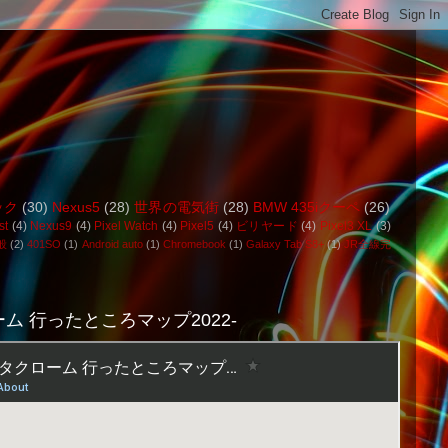
ック
(30)
Nexus5
(28)
世界の電気街
(28)
BMW 435iクーペ
(26)
st
(4)
Nexus9
(4)
Pixel Watch
(4)
Pixel5
(4)
ビリヤード
(4)
Pixel3 XL
(3)
般
(2)
401SO
(1)
Android auto
(1)
Chromebook
(1)
Galaxy Tab S8+
(1)
JR全線完
ム 行ったところマップ2022-