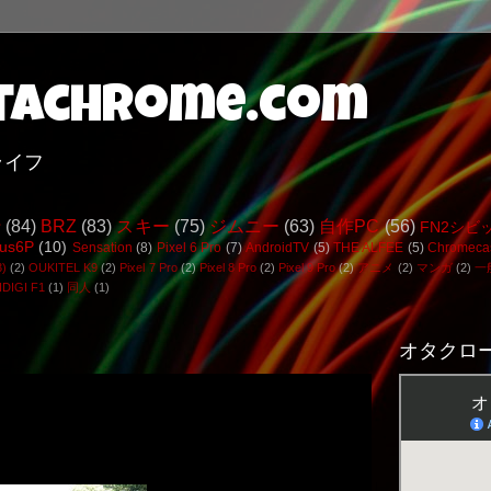
achrome.com
ライフ
行
(84)
BRZ
(83)
スキー
(75)
ジムニー
(63)
自作PC
(56)
FN2シビ
us6P
(10)
Sensation
(8)
Pixel 6 Pro
(7)
AndroidTV
(5)
THE ALFEE
(5)
Chromeca
3)
(2)
OUKITEL K9
(2)
Pixel 7 Pro
(2)
Pixel 8 Pro
(2)
Pixel 9 Pro
(2)
アニメ
(2)
マンガ
(2)
一
DIGI F1
(1)
同人
(1)
オタクロー