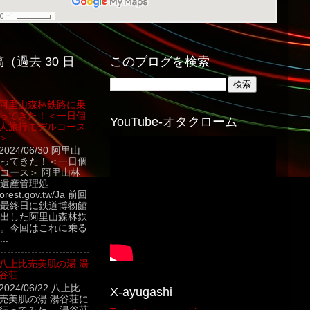
（過去 30 日
このブログを検索
阿里山森林鉄路に乗
ってきた！＜一日個
YouTube-オタクローム
人旅行モデルコース
＞
2024/06/30 阿里山
ってきた！＜一日個
コース＞ 阿里山林
遺産管理処
.forest.gov.tw/Ja 前回
最終日に鉄道博物館
出した阿里山森林鉄
。今回はこれに乗る
..
八上比売美肌の湯 湯
谷荘
2024/06/22 八上比
X-ayugashi
売美肌の湯 湯谷荘に