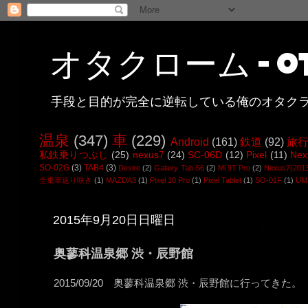
オタクローム - ot
手段と目的が完全に逆転している俺のオタク
温泉
(347)
車
(229)
Android
(161)
鉄道
(92)
旅
私鉄乗りつぶし
(25)
nexus7
(24)
SC-06D
(12)
Pixel
(11)
Nex
SO-02G
(3)
TAB4
(3)
Desire
(2)
Galaxy Tab S6
(2)
Mi 9T Pro
(2)
Nexus7(201
全乗車返り咲き
(1)
MAZDA3
(1)
Pixel 10 Pro
(1)
Pixel Tablet
(1)
SO-01F
(1)
UMI
2015年9月20日日曜日
奥蓼科温泉郷 渋・辰野館
2015/09/20 奥蓼科温泉郷 渋・辰野館に行ってきた。