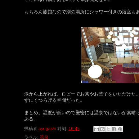
もちろん旅館なので別の場所にシャワー付きの浴室も
湯から上がれば、ロビーでお茶やお菓子をいただけた
ずにくつろげる空間だった。
まとめ。温度が低いので厳密には温泉ではないが素晴
ある。
投稿者
ayugashi
時刻:
16:45
ラベル:
温泉