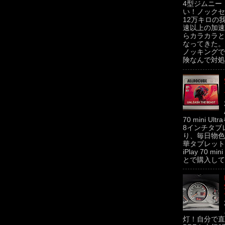
4型ジムニー
い！ノックセ
12万キロの
速以上の加速
らカラカラと
なってきた。
ノッキングで
険なんで対処せ
70 mini U
8インチタブ
り、毎日物色
華タブレットの
iPlay 70 m
とで購入してみた
灯！自分で直