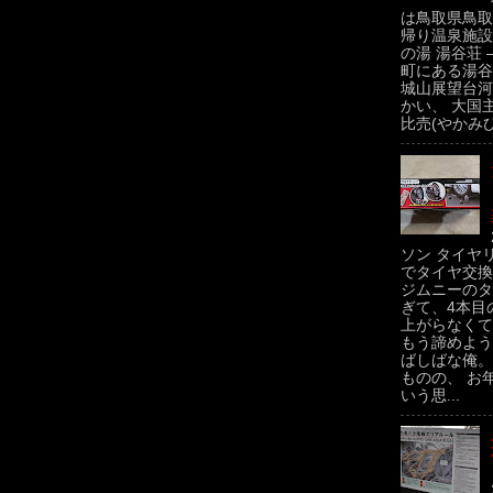
は鳥取県鳥取
帰り温泉施設
の湯 湯谷荘 
町にある湯谷
城山展望台河
かい、 大国
比売(やかみひ
ソン タイヤ
でタイヤ交換
ジムニーのタ
ぎて、4本目
上がらなくて
もう諦めよう
ばしばな俺。
ものの、 お
いう思...