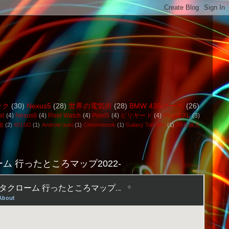
ック
(30)
Nexus5
(28)
世界の電気街
(28)
BMW 435iクーペ
(26)
st
(4)
Nexus9
(4)
Pixel Watch
(4)
Pixel5
(4)
ビリヤード
(4)
Pixel3 XL
(3)
般
(2)
401SO
(1)
Android auto
(1)
Chromebook
(1)
Galaxy Tab S8+
(1)
JR全線完
ム 行ったところマップ2022-