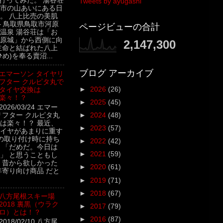
行ってみた。 湯谷荘
Tweets by ayugashi
市の山あいにある日
。 八上比売の美肌
– 鳥取県鳥取市河原
ページビューの合計
温泉 湯谷荘は「お
原城」から西側に向
2,147,300
主命と結ばれた八上
め)を奉る賣沼...
ブログ アーカイブ
エマーソン タイヤリ
フター クルピタ丸で
►
2026
(26)
タイヤ交換は
楽々！？
►
2025
(45)
2026/03/24 エマー
リフター クルピタ丸
►
2024
(48)
は楽々！？ 最近、
►
2023
(57)
イヤがあまりに重す
の取り付け時に持ち
►
2022
(42)
 「だめだ。今日は
►
2021
(59)
」 と思うこともし
 昔から欲しかった
►
2020
(61)
年寄り向け商品 だと
►
2019
(71)
►
2018
(67)
八方尾根スキー場
2018 裏黒（ウラク
►
2017
(79)
ロ）とは！？
►
2016
(87)
2018/02/10 八方尾