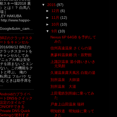
根スキー場2018 裏
▼
2015
(97)
）とは！？ 白馬八
►
12月
(6)
 |
LEY HAKUBA
►
11月
(12)
ttp://www.happo-
►
10月
(10)
Google&utm_cam...
▼
9月
(10)
Nexus 6P 64GB を予約して
BRZのクラッチスタ
みた
ートをキャンセル
2016/06/12 BRZの
信州高遠温泉 さくらの湯
クラッチスタートを
奥蓼科温泉郷 渋・辰野館
キャンセルしてみ
マニュアル車は安全
上諏訪温泉 湯小路いきいき
チを踏まないとエン
元気館
ない。この機能をク
トと呼ぶ。 俺の
久瀬温泉露天風呂 白龍の湯
転席は フルバケ な
別所温泉 大師湯
休む ときは助手席を
..
別所温泉 大湯
上田電鉄別所線に乗ってみ
Androidのプライベ
た
ートDNSをクイック
設定のタイルで
戸倉上山田温泉 瑞祥
ON/OFFできる
Private DNS Quick
明知鉄道 明知線に乗って
Settingが便利すぎ
きた