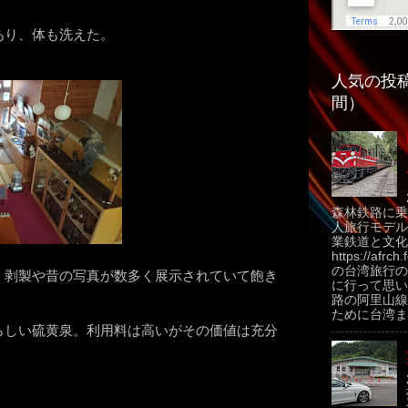
あり、体も洗えた。
人気の投稿
間）
森林鉄路に乗
人旅行モデル
業鉄道と文化
https://afrch
の台湾旅行の
。剥製や昔の写真が数多く展示されていて飽き
に行って思い
路の阿里山線
ために台湾ま.
らしい硫黄泉。利用料は高いがその価値は充分