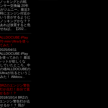
 ノッキングとの戦
ンサー交換編 20年
我がジムニー。最近3
時にエンジン付近か
いう音がするように
ノッキングかな？？
あれば放置すると危
ねば。 【202...
ALLDOCUBE iPlay
70 mini Ultraを使っ
てみた！
2025/04/11
ALLDOCUBE iPlay
ltraを使ってみた！ 最近
レットが欲しくな
していたところ、中
雄ALLDOCUBEの
ini Ultraが出るというこ
！ Alldocu...
BRZのエンジン警告
灯が点灯！自分で直
せるか！？
2018/10/14 BRZの
エンジン警告灯が点
せるか！？ 我が