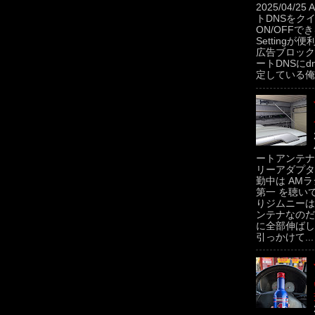
2025/04/2
トDNSをク
ON/OFFできるP
Settingが便
広告ブロック
ートDNSにdns
定している俺。
ートアンテナ
リーアダプタ
勤中は AMラ
第一 を聴い
りジムニーは
ンテナなのだ
に全部伸ばし
引っかけて...