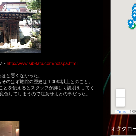
 -
http://www.sib-tatu.com/hotspa.html
れほど悪くなかった。
そのはず旅館の歴史は１00年以上とのこと。
ることを伝えるとスタッフが詳しく説明をしてく
は変色してしまうので注意せよとの事だった。
オタクロー