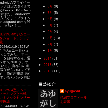
5 Androidのプライベー
►
8月
(8)
イック設定のタイルで
rivate DNS Quick
►
7月
(5)
利すぎた。 Androidの
方法としてプライベ
►
6月
(9)
.adguard.comを設
►
5月
(7)
 方法とし...
►
4月
(4)
JB23W 4型ジムニー
►
3月
(13)
をショートアンテナ
化
►
2月
(7)
2026/01/19 JB23W
4型ジムニーをショ
►
1月
(6)
化してみた。 アー
ーを自称する俺。通
►
2014
(81)
ジオ でNHK ラジオ
►
2013
(88)
ている。 御存知の通
昔ながらのロッドア
►
2012
(112)
が、俺の駐車環境的
ているとバック時に
自己紹介
JB23W 4型ジムニー
ayugashi
ノッキングとの戦
詳細プロフィール
い！ノックセンサー
交換編
を表示
2024/08/09 JB23W