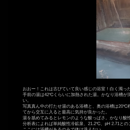
おおー！これは古びていて良い感じの浴室！白く濁っ
手前の湯は42℃くらいに加熱された湯。かなり浴槽が
い。
写真真ん中の打たせ湯のある浴槽と、奥の浴槽は20℃
てから交互に入ると最高に気持が良かった。
湯を舐めてみるとレモンのような酸っぱさ。かなり酸
分析表によれば単純酸性冷鉱泉、21.2℃、pH 2.71と
ここには浴槽があるのみで体は洗えない。