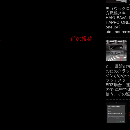
黒（ウラクロ
方尾根スキー場
HAKUBAVAL
HAPPO-ONE h
one.jp/?
utm_source=
ム
前の投稿
た。 最近の
のためクラッ
ジンがかから
ラッチスター
BRZ場合、運
ので 車中で
使う。その際.