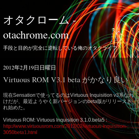
オタクローム -
otachrome.com
手段と目的が完全に逆転している俺のオタクライフ
2012年2月19日日曜日
Virtuous ROM V3.1 beta がかなり良い
現在Sensationで使ってるのはVirtuous Inquisition v3系なわ
けだが、最近ようやく新バージョンのbeta版がリリースさ
れ始めた。
Virtuous ROM: Virtuous Inquisition 3.1.0.beta5 :
http://www.virtuousrom.com/2012/02/virtuous-inquisition-
3050beta1.html