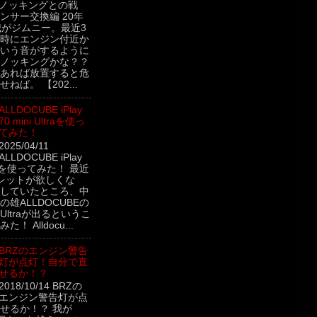
 ノッキングとの戦
ンサー交換編 20年
我がジムニー。最近3
時にエンジン付近か
いう音がするように
ノッキングかな？？
あれば放置すると危
ねば。 【202...
ALLDOCUBE iPlay
70 mini Ultraを使っ
てみた！
2025/04/11
ALLDOCUBE iPlay
ltraを使ってみた！ 最近
レットが欲しくな
していたところ、中
雄ALLDOCUBEの
ini Ultraが出るというこ
！ Alldocu...
BRZのエンジン警告
灯が点灯！自分で直
せるか！？
2018/10/14 BRZの
エンジン警告灯が点
せるか！？ 我が