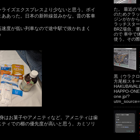
た。 最近の
ンライズエクスプレスより少ないと思う。ポイ
のためクラッ
まああった。日本の新幹線並みかな。昔の客車
ジンがかから
ラッチスター
高速度が低い列車なので途中駅で抜かれまく
BRZ場合、運
ので 車中で
ｗ
使う。その際.
黒（ウラクロ
方尾根スキー場
HAKUBAVAL
HAPPO-ONE h
one.jp/?
utm_source=
中身はお菓子やアメニティなど。アメニティは歯
ニティでの櫛の優先度が高いと思う。カミソリ