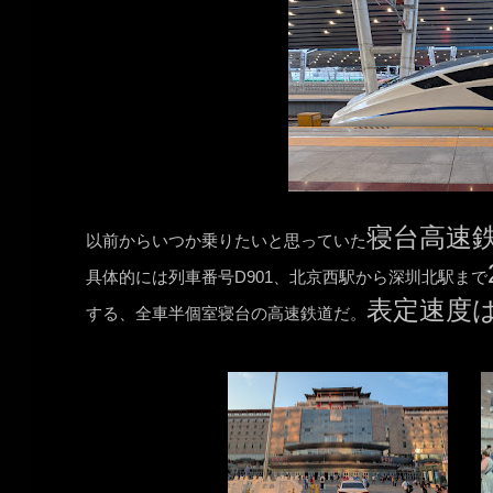
寝台高速
以前からいつか乗りたいと思っていた
具体的には列車番号D901、北京西駅から深圳北駅まで
表定速度は1
する、全車半個室寝台の高速鉄道だ。