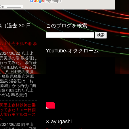
（過去 30 日
このブログを検索
八上比売美肌の湯 湯
谷荘
YouTube-オタクローム
2024/06/22 八上比
売美肌の湯 湯谷荘に
行ってみた。 湯谷荘
市の山あいにある日
。 八上比売の美肌
– 鳥取県鳥取市河原
温泉 湯谷荘は「お
原城」から西側に向
主命と結ばれた八上
め)を奉る賣沼...
阿里山森林鉄路に乗
ってきた！＜一日個
人旅行モデルコース
＞
X-ayugashi
2024/06/30 阿里山