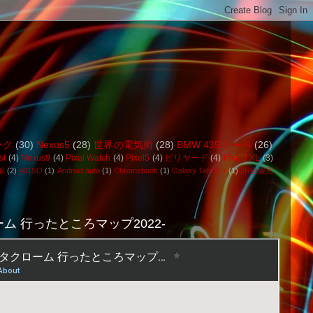
ック
(30)
Nexus5
(28)
世界の電気街
(28)
BMW 435iクーペ
(26)
st
(4)
Nexus9
(4)
Pixel Watch
(4)
Pixel5
(4)
ビリヤード
(4)
Pixel3 XL
(3)
般
(2)
401SO
(1)
Android auto
(1)
Chromebook
(1)
Galaxy Tab S8+
(1)
JR全線完
ム 行ったところマップ2022-