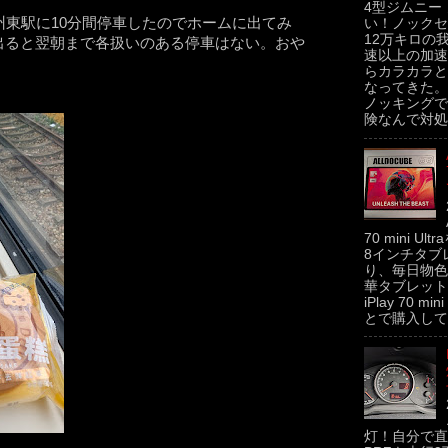
4型ジムニー
州東駅に10分間停車したのでホームに出てみ
い！ノックセ
12万キロの
出ると翌朝まで各扱いのある停車はない。おや
速以上の加速
らカラカラと
なってきた。
ノッキングで
険なんで対処せ
70 mini U
8インチタブ
り、毎日物色
華タブレットの
iPlay 70 m
とで購入してみた
灯！自分で直