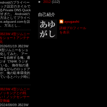
►
2012
(112)
5 Androidのプライベー
イック設定のタイルで
rivate DNS Quick
自己紹介
利すぎた。 Androidの
方法としてプライベ
ayugashi
.adguard.comを設
 方法とし...
詳細プロフィール
を表示
JB23W 4型ジムニー
をショートアンテナ
化
2026/01/19 JB23W
4型ジムニーをショ
化してみた。 アー
ーを自称する俺。通
ジオ でNHK ラジオ
ている。 御存知の通
昔ながらのロッドア
が、俺の駐車環境的
ているとバック時に
JB23W 4型ジムニー
ノッキングとの戦
い！ノックセンサー
交換編
2024/08/09 JB23W