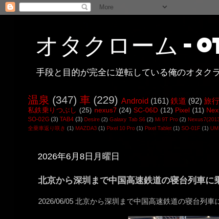
オタクローム - ot
手段と目的が完全に逆転している俺のオタク
温泉
(347)
車
(229)
Android
(161)
鉄道
(92)
旅
私鉄乗りつぶし
(25)
nexus7
(24)
SC-06D
(12)
Pixel
(11)
Nex
SO-02G
(3)
TAB4
(3)
Desire
(2)
Galaxy Tab S6
(2)
Mi 9T Pro
(2)
Nexus7(201
全乗車返り咲き
(1)
MAZDA3
(1)
Pixel 10 Pro
(1)
Pixel Tablet
(1)
SO-01F
(1)
UMI
2026年6月8日月曜日
北京から深圳まで中国高速鉄道の寝台列車に
2026/06/05 北京から深圳まで中国高速鉄道の寝台列