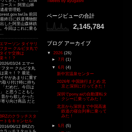
ってきた！＜一日個
Tweets by ayugashi
コース＞ 阿里山林
遺産管理処
.forest.gov.tw/Ja 前回
ページビューの合計
最終日に鉄道博物館
出した阿里山森林鉄
2,145,784
。今回はこれに乗る
..
ブログ アーカイブ
エマーソン タイヤリ
フター クルピタ丸で
▼
2026
(26)
タイヤ交換は
楽々！？
►
7月
(1)
2026/03/24 エマー
▼
6月
(4)
リフター クルピタ丸
は楽々！？ 最近、
新中宮温泉センター
イヤがあまりに重す
2026年 中国旅行まとめ 北
の取り付け時に持ち
京と深圳に行ってきた！
 「だめだ。今日は
」 と思うこともし
深圳でpony.aiの自動運転タ
 昔から欲しかった
クシーに乗ってみた！
年寄り向け商品 だと
北京から深圳まで中国高速
鉄道の寝台列車に乗って
みた！
BRZのクラッチスタ
ートをキャンセル
►
5月
(5)
2016/06/12 BRZの
クラッチスタートを