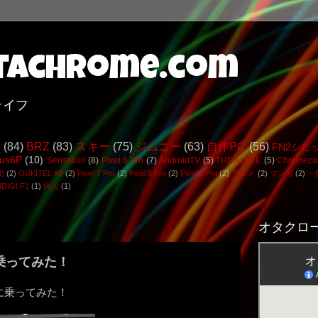
achrome.com
ライフ
行
(84)
BRZ
(83)
スキー
(75)
ジムニー
(63)
自作PC
(56)
FN2シビ
us6P
(10)
Sensation
(8)
Pixel 6 Pro
(7)
AndroidTV
(5)
THE ALFEE
(5)
Chromeca
3)
(2)
OUKITEL K9
(2)
Pixel 7 Pro
(2)
Pixel 8 Pro
(2)
Pixel 9 Pro
(2)
アニメ
(2)
マンガ
(2)
一
DIGI F1
(1)
同人
(1)
オタクロー
乗ってみた！
車に乗ってみた！