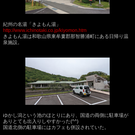
紀州の名湯「きよもん湯」
http://www.ichinotaki.co.jp/kiyomon.htm
きよもん湯は和歌山県東牟婁郡那智勝浦町にある日帰り温
泉施設。
ゆかし潟という池のほとりにあり、国道の両側に駐車場が
ありとても出入りしやすかった(^^)
国道北側の駐車場にはカフェも併設されていた。