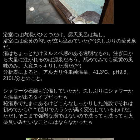
浴室には内湯がひとつだけ。露天風呂は無し。
浴室には硫黄の匂いが立ち込めていた(^^)久しぶりの硫黄泉
だ。
湯はちょっとだけヌルスベ感のある透明なもの。注ぎ口か
ら大量に注がれるのは源泉だろう。舐めてみても硫黄の風
味のみ。大変スッキリした湯だ(^^)
分析表によると、アルカリ性単純温泉、41.3℃、pH9.6、
210L/分とのこと。
シャワーや石鹸も完備していたが、久しぶりにシャワーか
ら温泉が出るタイプだったｗ
秘湯系でたまにあるけどこんなしっかりした施設でそれは
初めてかも(^-^;)通りでカランが黒く変色しているわけだ。
ただしそこまで強烈な湯ではないので洗っても洗っても火
薬臭いみたいなことにはならなかったｗ