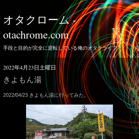
オタクローム -
otachrome.com
手段と目的が完全に逆転している俺のオタクライフ
2022年4月23日土曜日
きよもん湯
2022/04/23 きよもん湯に行ってみた。