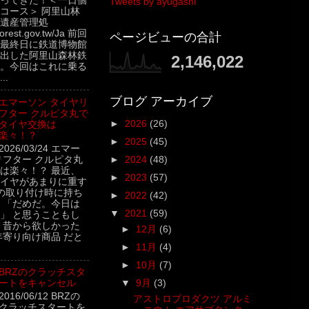
ってきた！＜一日個
Tweets by ayugashi
コース＞ 阿里山林
遺産管理処
.forest.gov.tw/Ja 前回
ページビューの合計
最終日に鉄道博物館
出した阿里山森林鉄
2,146,022
。今回はこれに乗る
..
ブログ アーカイブ
エマーソン タイヤリ
フター クルピタ丸で
►
2026
(26)
タイヤ交換は
楽々！？
►
2025
(45)
2026/03/24 エマー
リフター クルピタ丸
►
2024
(48)
は楽々！？ 最近、
►
2023
(57)
イヤがあまりに重す
の取り付け時に持ち
►
2022
(42)
 「だめだ。今日は
▼
2021
(59)
」 と思うこともし
 昔から欲しかった
►
12月
(6)
年寄り向け商品 だと
►
11月
(4)
►
10月
(7)
BRZのクラッチスタ
ートをキャンセル
▼
9月
(3)
2016/06/12 BRZの
アストロプロダクツ アルミ
クラッチスタートを