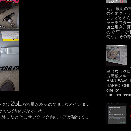
た。 最近の
のためクラッ
ジンがかから
ラッチスター
BRZ場合、運
ので 車中で
使う。その際.
黒（ウラクロ
方尾根スキー場
HAKUBAVAL
HAPPO-ONE h
one.jp/?
utm_source=
25L
ンクは
の容量があるので40Lのメインタン
りだいぶ時間がかかった。
を外したときにサブタンク内のエアが漏れてし