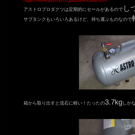
https://www.astro-p.co.jp/i/2004000007814
し
アストロプロダクツは定期的にセールがあるので
サブタンクもいろいろあるけど、持ち運ぶものなので
3.7kg
箱から取り出すと流石に軽い！たったの
しかない