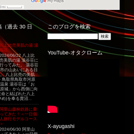
（過去 30 日
このブログを検索
八上比売美肌の湯 湯
谷荘
YouTube-オタクローム
2024/06/22 八上比
売美肌の湯 湯谷荘に
行ってみた。 湯谷荘
市の山あいにある日
。 八上比売の美肌
– 鳥取県鳥取市河原
温泉 湯谷荘は「お
原城」から西側に向
主命と結ばれた八上
め)を奉る賣沼...
阿里山森林鉄路に乗
ってきた！＜一日個
人旅行モデルコース
＞
X-ayugashi
2024/06/30 阿里山