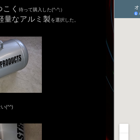
つこく
待って購入した(^-^;）
軽量なアルミ製
を選択した。
(^^)