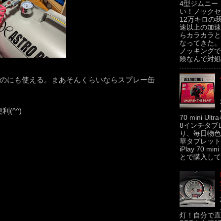
4型ジムニー
い！ノックセ
12万キロの
速以上の加速
らカラカラと
なってきた。
ノッキングで
険なんで対処せ
すのにも使える。まあそんくらいならスプレー缶
(^^)
70 mini U
8インチタブ
り、毎日物色
華タブレットの
iPlay 70 m
とで購入してみた
灯！自分で直