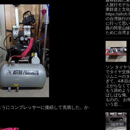
森林鉄路に乗
人旅行モデル
業鉄道と文化
https://afrch
の台湾旅行の
に行って思い
路の阿里山線
ために台湾ま.
ソン タイヤ
でタイヤ交換
ジムニーのタ
ぎて、4本目
上がらなくて
もう諦めよう
ばしばな俺。
ものの、 お
いう思...
ようにコンプレッサーに接続して充填した。か