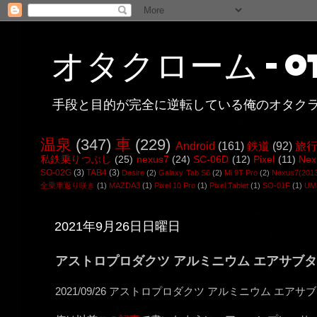
オタクローム - ot
手段と目的が完全に逆転している俺のオタク
温泉
(347)
車
(229)
Android
(161)
鉄道
(92)
旅
私鉄乗りつぶし
(25)
nexus7
(24)
SC-06D
(12)
Pixel
(11)
Nex
SO-02G
(3)
TAB4
(3)
Desire
(2)
Galaxy Tab S6
(2)
Mi 9T Pro
(2)
Nexus7(201
全乗車返り咲き
(1)
MAZDA3
(1)
Pixel 10 Pro
(1)
Pixel Tablet
(1)
SO-01F
(1)
UMI
2021年9月26日日曜日
アストロプロダクツ アルミニウム エアサブ
2021/09/26 アストロプロダクツ アルミニウム エアサ