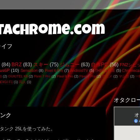
achrome.com
ライフ
行
(84)
BRZ
(83)
スキー
(75)
ジムニー
(63)
自作PC
(56)
FN2シビ
us6P
(10)
Sensation
(8)
Pixel 6 Pro
(7)
AndroidTV
(5)
THE ALFEE
(5)
Chromeca
3)
(2)
OUKITEL K9
(2)
Pixel 7 Pro
(2)
Pixel 8 Pro
(2)
Pixel 9 Pro
(2)
アニメ
(2)
マンガ
(2)
一
DIGI F1
(1)
同人
(1)
オタクロー
タンク
ブタンク 25Lを使ってみた。