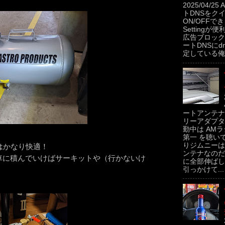
2025/04/2
トDNSをク
ON/OFFできるP
Settingが便
広告ブロック
ートDNSにdns
定している俺。
ートアンテナ
リーアダプタ
勤中は AMラ
第一 を聴い
りジムニーは
これはかなり快適！
ンテナなのだ
車に積んでいけばサーキットや（行かないけ
に全部伸ばし
引っかけて...