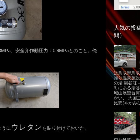
人気の投稿
間）
MPa、安全弁作動圧力：0.9MPaとのこと。俺
は鳥取県鳥取
帰り温泉施設
の湯 湯谷荘 
町にある湯谷
城山展望台河
かい、 大国
比売(やかみひ
ウレタン
ように
を貼り付けておいた。