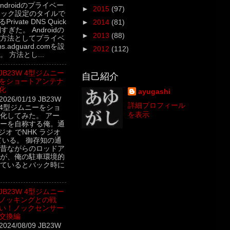
5 Androidのプライベー
►
2015
(97)
イック設定のタイルで
rivate DNS Quick
►
2014
(81)
利すぎた。 Androidの
►
2013
(88)
方法としてプライベ
.adguard.comを設
►
2012
(112)
 方法とし...
JB23W 4型ジムニー
自己紹介
をショートアンテナ
化
ayugashi
2026/01/19 JB23W
詳細プロフィール
4型ジムニーをショ
を表示
化してみた。 アー
ーを自称する俺。通
ジオ でNHK ラジオ
ている。 御存知の通
昔ながらのロッドア
が、俺の駐車環境的
ているとバック時に
JB23W 4型ジムニー
ノッキングとの戦
い！ノックセンサー
交換編
2024/08/09 JB23W