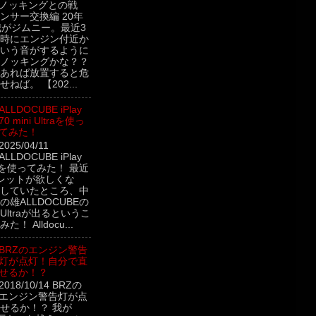
 ノッキングとの戦
ンサー交換編 20年
我がジムニー。最近3
時にエンジン付近か
いう音がするように
ノッキングかな？？
あれば放置すると危
ねば。 【202...
ALLDOCUBE iPlay
70 mini Ultraを使っ
てみた！
2025/04/11
ALLDOCUBE iPlay
ltraを使ってみた！ 最近
レットが欲しくな
していたところ、中
雄ALLDOCUBEの
ini Ultraが出るというこ
！ Alldocu...
BRZのエンジン警告
灯が点灯！自分で直
せるか！？
2018/10/14 BRZの
エンジン警告灯が点
せるか！？ 我が