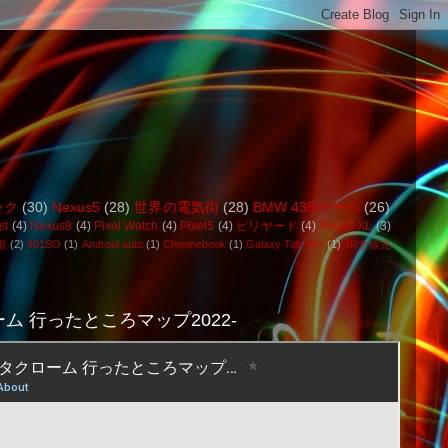
ック
(30)
Nexus5
(28)
世界の電気街
(28)
BMW 435iクーペ
(26)
st
(4)
Nexus9
(4)
Pixel Watch
(4)
Pixel5
(4)
ビリヤード
(4)
Pixel3 XL
(3)
般
(2)
401SO
(1)
Android auto
(1)
Chromebook
(1)
Galaxy Tab S8+
(1)
JR全線完
ム 行ったところマップ2022-