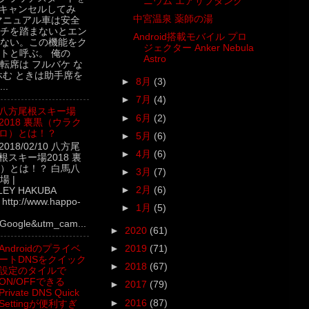
ニウム エアサブタンク
キャンセルしてみ
中宮温泉 薬師の湯
マニュアル車は安全
チを踏まないとエン
Android搭載モバイル プロ
ない。この機能をク
ジェクター Anker Nebula
トと呼ぶ。 俺の
Astro
転席は フルバケ な
休む ときは助手席を
►
8月
(3)
..
►
7月
(4)
八方尾根スキー場
►
6月
(2)
2018 裏黒（ウラク
ロ）とは！？
►
5月
(6)
2018/02/10 八方尾
►
4月
(6)
根スキー場2018 裏
）とは！？ 白馬八
►
3月
(7)
 |
►
2月
(6)
LEY HAKUBA
ttp://www.happo-
►
1月
(5)
Google&utm_cam...
►
2020
(61)
Androidのプライベ
►
2019
(71)
ートDNSをクイック
►
2018
(67)
設定のタイルで
ON/OFFできる
►
2017
(79)
Private DNS Quick
►
2016
(87)
Settingが便利すぎ