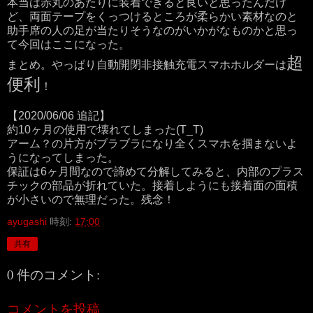
本当は赤丸のあたりに装着できると良いと思ったんだけ
ど、両面テープをくっつけるところが柔らかい素材なのと
助手席の人の足が当たりそうなのがいかがなものかと思っ
て今回はここになった。
超
まとめ。やっぱり自動開閉非接触充電スマホホルダーは
便利
！
【2020/06/06 追記】
約10ヶ月の使用で壊れてしまった(T_T)
アーム？の片方がブラブラになり全くスマホを掴まないよ
うになってしまった。
保証は6ヶ月間なので諦めて分解してみると、内部のプラス
チックの部品が折れていた。接着しようにも接着面の面積
が小さいので無理だった。残念！
ayugashi
時刻:
17:00
共有
0 件のコメント:
コメントを投稿