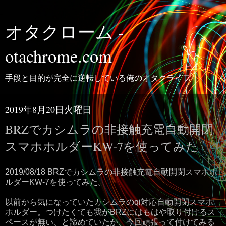
オタクローム -
otachrome.com
手段と目的が完全に逆転している俺のオタクライフ
2019年8月20日火曜日
BRZでカシムラの非接触充電自動開閉
スマホホルダーKW-7を使ってみた
2019/08/18 BRZでカシムラの非接触充電自動開閉スマホホ
ルダーKW-7を使ってみた。
以前から気になっていたカシムラのqi対応自動開閉スマホ
ホルダー。つけたくても我がBRZにはもはや取り付けるス
ペースが無い、と諦めていたが、今回頑張って付けてみる