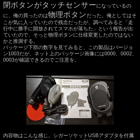
閉ボタンがタッチセンサー
になっているの
物理ボタン
に、俺の買ったのは
だった。俺としてはそ
こが気に入っていたので残念だったが、調べてみると「走
行中に勝手に開放されてスマホが落ちた」という報告が出
ていたので、そっと物理ボタンに仕様変更したのではない
かと推測する。
パッケージ下部の数字を見てみると、この製品はバージョ
ン1003だが、ネット上のパッケージ画像には0000、0002、
0003が確認できるのでご注意を。
内容物はこんな感じ。シガーソケットUSBアダプタを付属