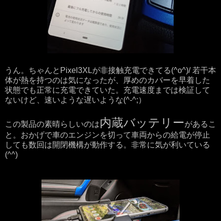
うん。ちゃんとPixel3XLが非接触充電できてる(^o^)/ 若干本
体が熱を持つのは気になったが、厚めのカバーを早着した
状態でも正常に充電できていた。充電速度までは検証して
ないけど、速いような遅いような(^-^;）
内蔵バッテリー
この製品の素晴らしいのは
があるこ
と。おかげで車のエンジンを切って車両からの給電が停止
しても数回は開閉機構が動作する。非常に気が利いている
(^^)