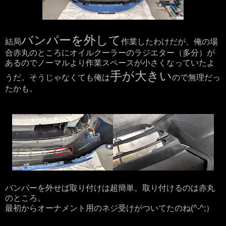
バンパーを外して
結局
作業したわけだが、俺の場
合赤丸のところにオイルクーラーのラジエター（多分）が
あるのでノーマルより作業スペースが小さくなっていたよ
手が大きい
うだ。そうじゃなくても俺は
ので無理だっ
たかも。
バンパーを外せば取り付けは超簡単。取り付けるのは赤丸
のところ。
最初からオーナメント用のネジ受けがついてたのね(^-^;）