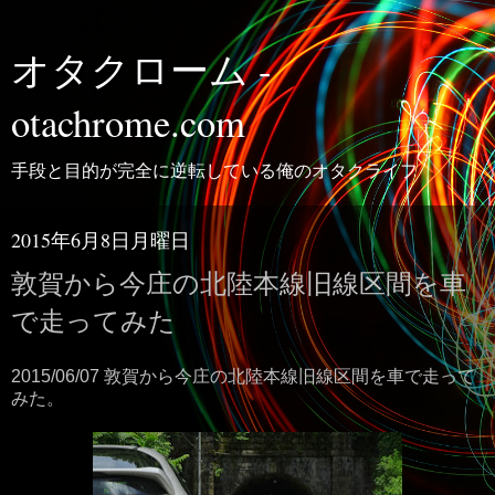
オタクローム -
otachrome.com
手段と目的が完全に逆転している俺のオタクライフ
2015年6月8日月曜日
敦賀から今庄の北陸本線旧線区間を車
で走ってみた
2015/06/07 敦賀から今庄の北陸本線旧線区間を車で走って
みた。