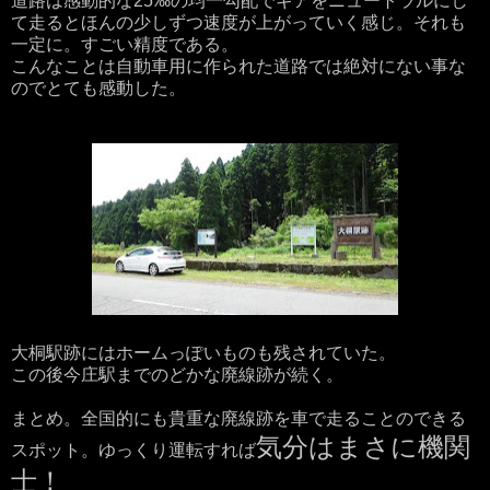
道路は感動的な25‰の均一勾配でギアをニュートラルにし
て走るとほんの少しずつ速度が上がっていく感じ。それも
一定に。すごい精度である。
こんなことは自動車用に作られた道路では絶対にない事な
のでとても感動した。
大桐駅跡にはホームっぽいものも残されていた。
この後今庄駅までのどかな廃線跡が続く。
まとめ。全国的にも貴重な廃線跡を車で走ることのできる
気分はまさに機関
スポット。ゆっくり運転すれば
士！