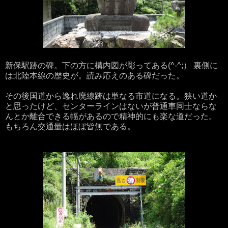
新保駅跡の碑。下の方に構内図が彫ってある(^-^;） 裏側に
は北陸本線の歴史が。読み応えのある碑だった。
その後国道から逸れ廃線跡は単なる市道になる。狭い道か
と思ったけど、センターラインはないが普通車同士ならな
んとか離合できる幅があるので精神的にも楽な道だった。
もちろん交通量はほぼ皆無である。