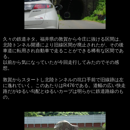
久々の鉄道ネタ。福井県の敦賀から今庄に抜ける区間は、
北陸トンネル開通により旧線区間が廃止されたが、その後
車道に転用され自動車で走ることができる稀有な区間であ
る。
以前から気になっていたが今回走行してみたのでその感
想。
敦賀からスタートし北陸トンネルの坑口手前で旧線跡は左
に逸れていく。このあたりはR476である。道幅の広い快走
路だがゆるい勾配とゆるいカーブは明らかに鉄道路線のも
の。