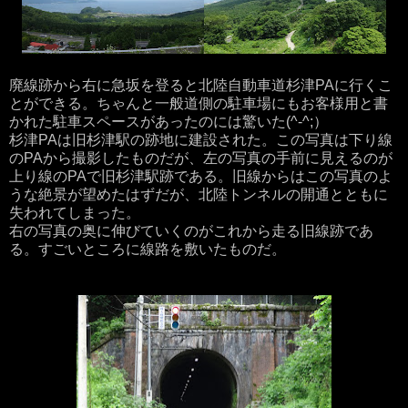
廃線跡から右に急坂を登ると北陸自動車道杉津PAに行くこ
とができる。ちゃんと一般道側の駐車場にもお客様用と書
かれた駐車スペースがあったのには驚いた(^-^;）
杉津PAは旧杉津駅の跡地に建設された。この写真は下り線
のPAから撮影したものだが、左の写真の手前に見えるのが
上り線のPAで旧杉津駅跡である。旧線からはこの写真のよ
うな絶景が望めたはずだが、北陸トンネルの開通とともに
失われてしまった。
右の写真の奥に伸びていくのがこれから走る旧線跡であ
る。すごいところに線路を敷いたものだ。