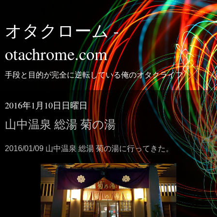
オタクローム -
otachrome.com
手段と目的が完全に逆転している俺のオタクライフ
2016年1月10日日曜日
山中温泉 総湯 菊の湯
2016/01/09 山中温泉 総湯 菊の湯に行ってきた。