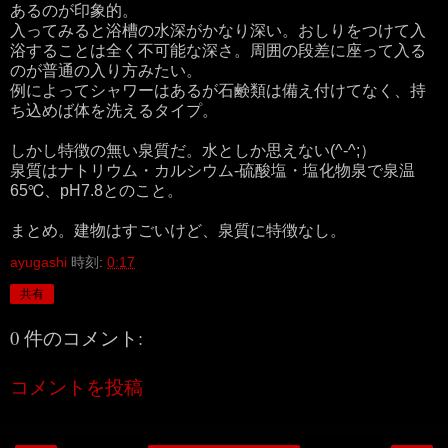
あるのが印象的。
入ってみると浴槽の水深がかなり深い。おしりをつけて入
浴することは全く不可能な深さ。周囲の段差に座って入る
のが普通の入り方みたい。
例によってシャワーはあるが石鹸類は備え付けてなく、持
ち込めば体を洗えるタイプ。
しかし特徴の無い泉質だ。水としか思えない(^-^;）
泉質はナトリウム・カルシウム-硫酸塩・塩化物泉で泉温
65℃、pH7.8とのこと。
まとめ。建物はすごいけど、泉質に特徴なし。
ayugashi
時刻:
0:17
共有
0 件のコメント:
コメントを投稿