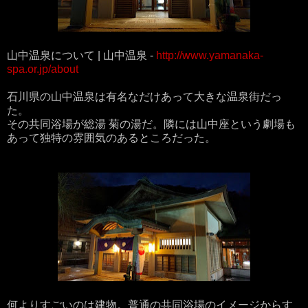
山中温泉について | 山中温泉 -
http://www.yamanaka-
spa.or.jp/about
石川県の山中温泉は有名なだけあって大きな温泉街だっ
た。
その共同浴場が総湯 菊の湯だ。隣には山中座という劇場も
あって独特の雰囲気のあるところだった。
何よりすごいのは建物。普通の共同浴場のイメージからす