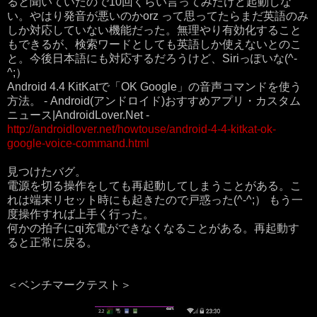
ると聞いていたので10回くらい言ってみたけど起動しな
い。やはり発音が悪いのかorz って思ってたらまだ英語のみ
しか対応していない機能だった。無理やり有効化すること
もできるが、検索ワードとしても英語しか使えないとのこ
と。今後日本語にも対応するだろうけど、Siriっぽいな(^-
^;）
Android 4.4 KitKatで「OK Google」の音声コマンドを使う
方法。 - Android(アンドロイド)おすすめアプリ・カスタム
ニュース|AndroidLover.Net -
http://androidlover.net/howtouse/android-4-4-kitkat-ok-
google-voice-command.html
見つけたバグ。
電源を切る操作をしても再起動してしまうことがある。こ
れは端末リセット時にも起きたので戸惑った(^-^;） もう一
度操作すれば上手く行った。
何かの拍子にqi充電ができなくなることがある。再起動す
ると正常に戻る。
＜ベンチマークテスト＞