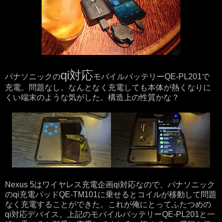
qi対応
パナソニックの
モバイルバッテリーQE-PL201で
充電。問題なし。なんとなく充電しても本体が熱くなりに
くい端末のような気がした。構造上の性質かな？
Nexus 5はワイヤレス充電企画qi対応なので、パナソニック
のqi充電パッドQE-TM101に乗せるとコイルが移動して問題
なく充電することができた。これが俺にとってふたつめの
qi対応デバイス。上記のモバイルバッテリーQE-PL201と一