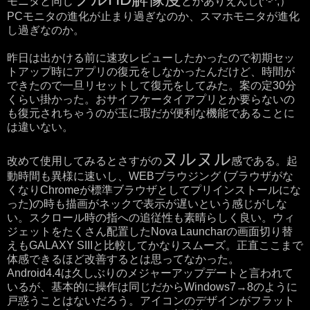
モニタと同じ
とかありえんし(^-^;）
PCモニタの進化が止まり過ぎなのか、スマホモニタが進化
し過ぎなのか。
昨日は出かける前に速攻レビューしたかったので初期セッ
トアップ時にアプリの復元をしなかったんだけど、時間が
できたので一旦リセットして復元をしてみた。案の定30分
くらい掛かった。おサイフケータイアプリとか要らないの
も復元されちゃうのが玉に瑕だが便利な機能であることに
は違いない。
ヌルヌル
改めて使用してみるとさすがの
感である。起
動時間も異様に速いし、WEBブラウジング (ブラウザがな
くなりChromeが標準ブラウザとしてプリインストールにな
った)の時も描画がネックで表示が遅いという感じがしな
い。スクロール時の指への追従性も素晴らしく良い。ウィ
ジェットをたくさん配置したNova Launcharの画面切り替
えもGALAXY SIIIと比較してかなりスムーズ。正直ここまで
体感できるほど改善するとは思ってなかった。
Android4.4は久しぶりのメジャーアップデートと言われて
いるが、基本的に操作は同じだからWindows7→8のように
戸惑うことはないだろう。アイコンのデザインがフラット