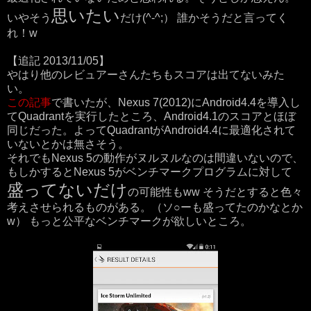
思いたい
いやそう
だけ(^-^;） 誰かそうだと言ってく
れ！w
【追記 2013/11/05】
やはり他のレビュアーさんたちもスコアは出てないみた
い。
この記事
で書いたが、Nexus 7(2012)にAndroid4.4を導入し
てQuadrantを実行したところ、Android4.1のスコアとほぼ
同じだった。よってQuadrantがAndroid4.4に最適化されて
いないとかは無さそう。
それでもNexus 5の動作がヌルヌルなのは間違いないので、
もしかするとNexus 5がベンチマークプログラムに対して
盛ってないだけ
の可能性もww そうだとすると色々
考えさせられるものがある。（ソ○ーも盛ってたのかなとか
w） もっと公平なベンチマークが欲しいところ。