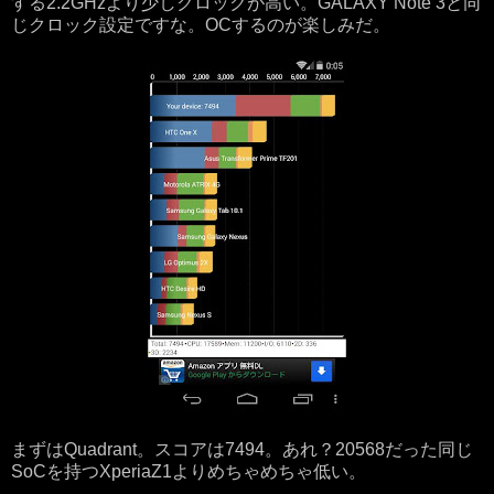
する2.2GHzより少しクロックが高い。GALAXY Note 3と同
じクロック設定ですな。OCするのが楽しみだ。
まずはQuadrant。スコアは7494。あれ？20568だった同じ
SoCを持つXperiaZ1よりめちゃめちゃ低い。