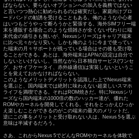
ばならない。要らないオプションへの加入を義務ではない
と言いつつ熱心に勧められるのは確実だし、家庭向けブロ
ードバンドの勧誘を受けることもある。俺のような小心者
はいつもどうやって断ろうかと緊張する。海外SIMフリー端
末を通販する場合このような煩雑さが全くない代わりに端
末代金の値引きも無いが、Nexusシリーズはキャリア端末
に比べ元々かなり安い。しかも俺のように今まで使ってい
た端末の月々サポートが残っている場合はその後も受け取
ることができる。あとは、海外端末はAPNの設定は自分で
しないといけないし、当然ながら日本独自サービス(ワンセ
グ、おサイフケータイ、赤外線通信)は実装しないというこ
とを覚えておかなければならない。
このようなメリットデメリットを認識した上でNexus端末
を選ぶと、国内端末では絶対に味わえない超楽しいスマホ
ライフを満喫できる。それはROM焼きだ。特にNexusシリ
ーズなら国内端末の1000倍の数のハッカー達が、優れた
ROMやカーネルを開発してくれる。それをとっかえひっか
え楽しむことができるのがこの端末の最大のメリットだ。
逆にこの事をメリットと受け取れない人は、Nexus 5を選ぶ
意味は半減するだろう。
さあ、これからNexus 5でどんなROMやカーネルを体験で