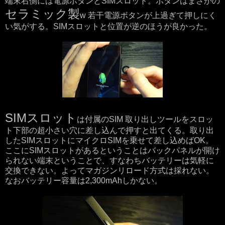
端末右側には電源ボタンとSIMスロット。ボタンはまさかの
セラミック製
w 若干電源ボタンが上過ぎて押しにく
い気がする。SIMスロットと位置が逆のほうが良かった。
SIMスロット
は付属のSIM 取り出しツールをスロッ
ト下部の超小さい穴に差し込んで押すと出てくる。取り出
したSIMスロットにマイクロSIMを乗せて差し込めばOK。
ここにSIMスロットがあるということはバックパネルが開け
られない端末ということで、すなわちバッテリーは気軽に
交換できない。よってマガジンリロード方式は採れない。
なおバッテリー容量は2,300mAhしかない。