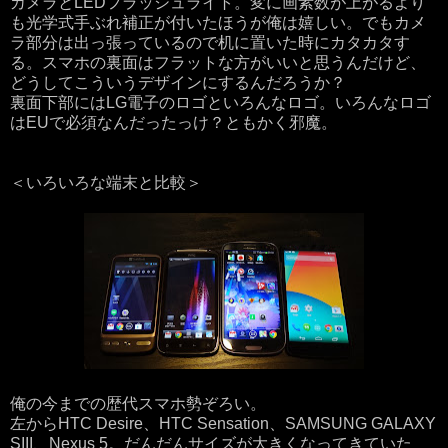
カメラとLEDフラッシュライト。変に画素数が上がるより
も光学式手ぶれ補正が付いたほうが俺は嬉しい。でもカメ
ラ部分は出っ張っているので机に置いた時にカタカタす
る。スマホの裏面はフラットな方がいいと思うんだけど、
どうしてこういうデザインにするんだろうか？
裏面下部にはLG電子のロゴといろんなロゴ。いろんなロゴ
はEUで必須なんだったっけ？ともかく邪魔。
＜いろいろな端末と比較＞
俺の今までの歴代スマホ勢ぞろい。
左からHTC Desire、HTC Sensation、SAMSUNG GALAXY
SIII、Nexus 5。だんだんサイズが大きくなってきていた