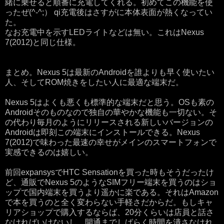
緒に乗せると順番に充電してくれる。初めてこの機能を使
ったぜ(^-^;） qi充電後はさすがに本体表面が熱くなってい
た。
なお充電中を示すLEDライトなどは無い。これはNexus
7(2012)と同じ仕様。
まとめ。Nexus 5は最新のAndroidを誰よりも早く使いたい
人、そしてROM焼きをしたい人に最適な端末だ。
Nexus 5はよくも悪くも標準的な端末だと思う。OSも素の
Androidそのものなので独自の華やかな機能も一切ない。そ
の代わり毎月のようにリリースされる新しいバージョンの
Androidは即刻この端末にインストールできる。Nexus
7(2012)で味わった最速の幸せがメインのスマートフォンで
実感できるのは嬉しい。
前回expansysでHTC Sensationを買った時もそうだったけ
ど、通販でNexus 5のようなSIMフリー端末を買うのはショ
ップで国内端末を買うより遥かに楽である。それはAmazon
で本を買うのと全く変わらない手軽さだからだ。もしキャ
リアショップで購入するならば、20分くらいは店員と話さ
なければいけないし、開通までしばらく時間を潰さなけれ