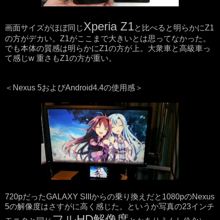
Xperia Z1
画面サイズがほぼ同じ
と比べると明らかにZ1
の方がデカい。Z1がここまで大きいとは思ってなかった。
でも本体の質感は明らかにZ1の方が上。大衆車と高級車っ
て感じw 重さもZ1の方が重い。
＜Nexus 5およびAndroid4.4の使用感＞
720pだったGALAXY SIIIからの乗り換えだと1080pのNexus
5の解像度はさすがに高く感じた。というか写真の23インチ
フルHD解像度