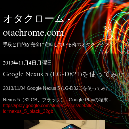
オタクローム -
otachrome.com
手段と目的が完全に逆転している俺のオタクライフ
2013年11月4日月曜日
Google Nexus 5 (LG-D821)を使ってみた
2013/11/04 Google Nexus 5 (LG-D821)を使ってみた。
Nexus 5（32 GB、ブラック） - Google Playの端末 -
https://play.google.com/store/devices/details?
id=nexus_5_black_32gb